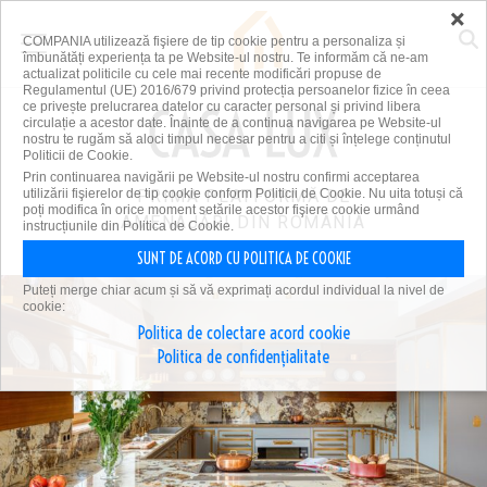
×
COMPANIA utilizează fişiere de tip cookie pentru a personaliza și
îmbunătăți experiența ta pe Website-ul nostru. Te informăm că ne-am
actualizat politicile cu cele mai recente modificări propuse de
Regulamentul (UE) 2016/679 privind protecția persoanelor fizice în ceea
ce privește prelucrarea datelor cu caracter personal și privind libera
circulație a acestor date. Înainte de a continua navigarea pe Website-ul
nostru te rugăm să aloci timpul necesar pentru a citi și înțelege conținutul
Politicii de Cookie.
Prin continuarea navigării pe Website-ul nostru confirmi acceptarea
utilizării fişierelor de tip cookie conform Politicii de Cookie. Nu uita totuși că
PRIMA PLATFORMĂ DE
poți modifica în orice moment setările acestor fişiere cookie urmând
AMENAJĂRI DIN ROMÂNIA
instrucțiunile din Politica de Cookie.
SUNT DE ACORD CU POLITICA DE COOKIE
Puteți merge chiar acum și să vă exprimați acordul individual la nivel de
cookie:
Politica de colectare acord cookie
Politica de confidențialitate