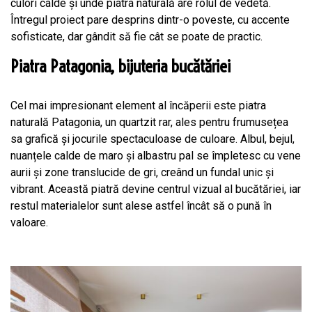
culori calde și unde piatra naturală are rolul de vedetă.
Întregul proiect pare desprins dintr-o poveste, cu accente
sofisticate, dar gândit să fie cât se poate de practic.
Piatra Patagonia, bijuteria bucătăriei
Cel mai impresionant element al încăperii este piatra
naturală Patagonia, un quartzit rar, ales pentru frumusețea
sa grafică și jocurile spectaculoase de culoare. Albul, bejul,
nuanțele calde de maro și albastru pal se împletesc cu vene
aurii și zone translucide de gri, creând un fundal unic și
vibrant. Această piatră devine centrul vizual al bucătăriei, iar
restul materialelor sunt alese astfel încât să o pună în
valoare.