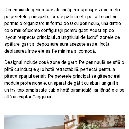
Dimensiunile generoase ale încăperii, aproape zece metri
pe peretele principal și peste patru metri pe cel scurt, au
permis o organizare în formă de U cu peninsulă, una dintre
cele mai eficiente configurații pentru gătit. Acest tip de
layout respectă principiul „triunghiului de lucru”: zonele de
spălare, gătit și depozitare sunt așezate astfel încât
deplasarea între ele să fie minimă și comodă.
Designul include două zone de gătit. Pe peninsulă se află o
plită cu inducție și o hotă retractabilă, perfectă pentru a
păstra spațiul aerisit. Pe peretele principal se găsesc trei
module profesionale, un aparat de gătit cu aburi, un grill și
un fry-top, amplasate sub o hotă piramidală, iar lângă ele se
află un cuptor Gaggenau.