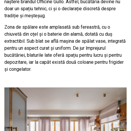
naștere brandul Officine Gullo. Astfel, bucătăria devine nu
doar un spațiu tehnic, ci și o declarație discretă despre
tradiție și meșteșug.
Zona de spălare este amplasată sub fereastră, cu o
chiuvetă din oțel și o baterie din alamă, dotată cu duș
extractibil. Sub blat se află mașina de spălat vase, integrată
pentru un aspect curat și uniform. De jur împrejurul
bucătăriei, blaturile late oferă spațiu pentru lucru și pentru
depozitare, iar la capăt există două coloane pentru frigider
și congelator.