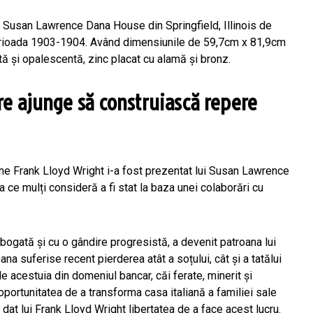
ru Susan Lawrence Dana House din Springfield, Illinois de
erioada 1903-1904. Având dimensiunile de 59,7cm x 81,9cm
tă și opalescentă, zinc placat cu alamă şi bronz.
re ajunge să construiască repere
iune Frank Lloyd Wright i-a fost prezentat lui Susan Lawrence
 ce mulți consideră a fi stat la baza unei colaborări cu
gată și cu o gândire progresistă, a devenit patroana lui
a suferise recent pierderea atât a soțului, cât și a tatălui
le acestuia din domeniul bancar, căi ferate, minerit și
 oportunitatea de a transforma casa italiană a familiei sale
a dat lui Frank Lloyd Wright libertatea de a face acest lucru.