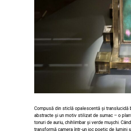
Compusă din sticlă opalescentă și translucidă
abstracte și un motiv stilizat de sumac – o plan
tonuri de auriu, chihlimbar și verde mușchi. Când
transformă camera într-un joc poetic de lumini ș