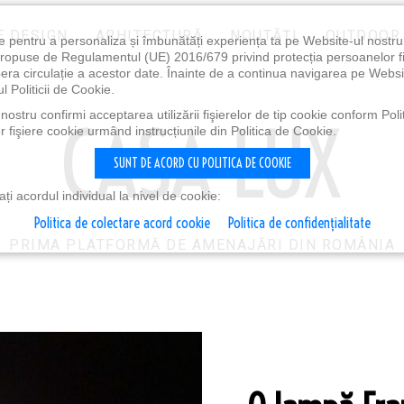
E DESIGN
ARHITECTURĂ
NOUTĂȚI
OUTDOOR
e pentru a personaliza și îmbunătăți experiența ta pe Website-ul nostr
i propuse de Regulamentul (UE) 2016/679 privind protecția persoanelor f
ibera circulație a acestor date. Înainte de a continua navigarea pe Websi
l Politicii de Cookie.
ostru confirmi acceptarea utilizării fişierelor de tip cookie conform Polit
 fişiere cookie urmând instrucțiunile din Politica de Cookie.
SUNT DE ACORD CU POLITICA DE COOKIE
i acordul individual la nivel de cookie:
Politica de colectare acord cookie
Politica de confidențialitate
PRIMA PLATFORMĂ DE AMENAJĂRI DIN ROMÂNIA