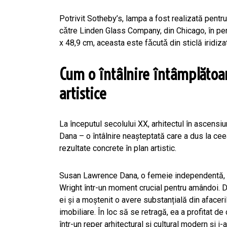
Potrivit Sotheby’s, lampa a fost realizată pent
cǎtre Linden Glass Company, din Chicago, în p
x 48,9 cm, aceasta este fǎcutǎ din sticlă iridiza
Cum o întâlnire întâmplătoa
artistice
La începutul secolului XX, arhitectul în ascens
Dana – o întâlnire neașteptată care a dus la ceea
rezultate concrete în plan artistic.
Susan Lawrence Dana, o femeie independentă, bo
Wright într-un moment crucial pentru amândoi. Dan
ei și a moștenit o avere substanțială din afaceri
imobiliare. În loc să se retragă, ea a profitat de
într-un reper arhitectural și cultural modern și i-