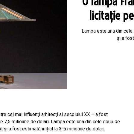
O lampă Fra
licitație p
Lampa este una din cele d
și a fos
e cei mai influenți arhitecți ai secolului XX – a fost
pe 7,5 milioane de dolari. Lampa este una din cele două de
t și a fost estimată inițial la 3-5 milioane de dolari.