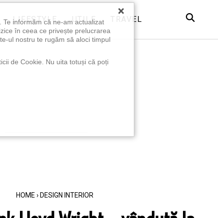
×
LIFESTYLE
UTILE
TRAVEL
u. Te informăm că ne-am actualizat
izice în ceea ce privește prelucrarea
te-ul nostru te rugăm să aloci timpul
icii de Cookie. Nu uita totuși că poți
HOME
›
DESIGN INTERIOR