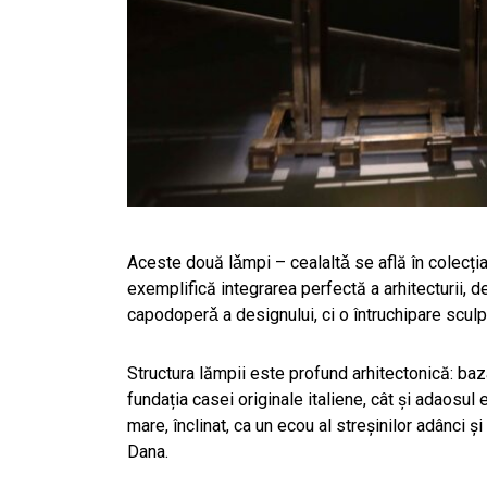
Aceste două lǎmpi – cealaltǎ se află în cole
exemplifică integrarea perfectă a arhitecturii, 
capodoperǎ a designului, ci o întruchipare sculptu
Structura lămpii este profund arhitectonică: baz
fundația casei originale italiene, cât și adaosul 
mare, înclinat, ca un ecou al streșinilor adânci și
Dana.