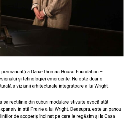
cția permanentă a Dana-Thomas House Foundation –
designului și tehnologiei emergente. Nu este doar o
ralǎ a viziunii arhitecturale integratoare a lui Wright.
a sa rectilinie din cuburi modulare stivuite evocă atât
expansiv în stil Prairie a lui Wright. Deasupra, este un panou
 liniilor de acoperiș înclinat pe care le regăsim și la Casa