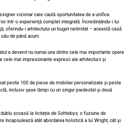
designer vizionar care caută oportunitatea de a unifica
rior într-o experiență complet integrată. Încredințându-i lui
nță, oferindu-i arhitectului un buget nelimitat – aceastǎ casǎ
al său de până acum.
ultatul a devenit nu numai una dintre cele mai importante opere
e cele mai impresionante expresii ale arhitecturii și
creat peste 100 de piese de mobilier personalizate și peste
ticlă, inclusiv șase lămpi cu un singur piedestal și două
dublu scoasă la licitație de Sohtebys: o fuziune de
are încapsulează atât abordarea holistică a lui Wright, cât și