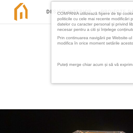
DESIGN INTERIOR
PROIECTE D
COMPANIA utilizează fişiere de tip cooki
politicile cu cele mai recente modificăr
datelor cu caracter personal și privind l
necesar pentru a citi și înțelege conținutu
Prin continuarea navigării pe Website-ul n
modifica în orice moment setările acestor
Puteți merge chiar acum și să vă exprimaț