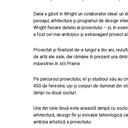
Dana a găsit în Wright un colaborator ideal: un 
peisajul, arhitectura și programul de design inte
Wright fiecare detaliu al proiectului – și, în ese
a fost cel mai ambițios și extravagant proiect 
Proiectat și finalizat de-a lungul a doi ani, rez
de artă ale sale, dar rămâne în prezent una dintr
măiestriei în stil Prairie.
Pe parcursul proiectului, el și studioul său au 
450 de ferestre, uși și corpuri de iluminat din s
lămpi cu două socluri.
Una din cele două este aceastǎ lampă cu soclu 
arhitectură, design fin și inovație tehnologică c
ambiția artistică a proiectului.