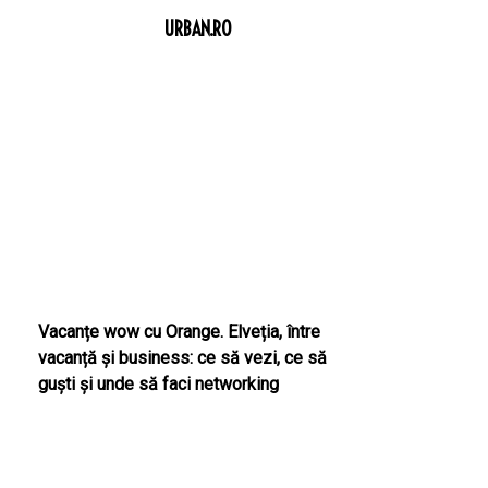
URBAN.RO
Vacanțe wow cu Orange. Elveția, între
vacanță și business: ce să vezi, ce să
guști și unde să faci networking