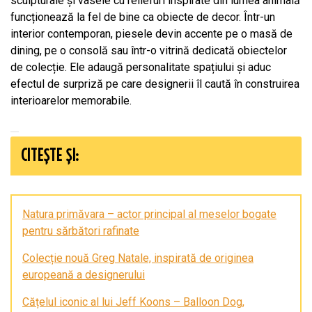
sculpturale și vasele cu reliefuri inspirate din lumea animală
funcționează la fel de bine ca obiecte de decor. Într-un
interior contemporan, piesele devin accente pe o masă de
dining, pe o consolă sau într-o vitrină dedicată obiectelor
de colecție. Ele adaugă personalitate spațiului și aduc
efectul de surpriză pe care designerii îl caută în construirea
interioarelor memorabile.
CITEȘTE ȘI:
Natura primăvara – actor principal al meselor bogate
pentru sărbători rafinate
Colecție nouă Greg Natale, inspirată de originea
europeană a designerului
Cățelul iconic al lui Jeff Koons – Balloon Dog,