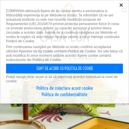
×
COMPANIA utilizează fişiere de tip cookie pentru a personaliza și
îmbunătăți experiența ta pe Website-ul nostru. Te informăm că ne-am
actualizat politicile cu cele mai recente modificări propuse de
Regulamentul (UE) 2016/679 privind protecția persoanelor fizice în ceea
ce privește prelucrarea datelor cu caracter personal și privind libera
circulație a acestor date. Înainte de a continua navigarea pe Website-ul
nostru te rugăm să aloci timpul necesar pentru a citi și înțelege conținutul
Politicii de Cookie.
Prin continuarea navigării pe Website-ul nostru confirmi acceptarea
utilizării fişierelor de tip cookie conform Politicii de Cookie. Nu uita totuși că
PRIMA PLATFORMĂ DE
poți modifica în orice moment setările acestor fişiere cookie urmând
AMENAJĂRI DIN ROMÂNIA
instrucțiunile din Politica de Cookie.
SUNT DE ACORD CU POLITICA DE COOKIE
Puteți merge chiar acum și să vă exprimați acordul individual la nivel de
cookie:
Politica de colectare acord cookie
Politica de confidențialitate