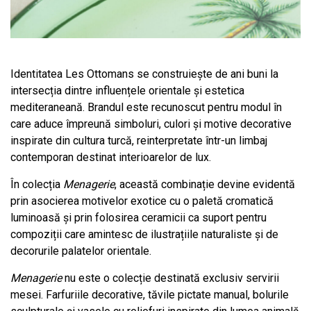
Identitatea Les Ottomans se construiește de ani buni la
intersecția dintre influențele orientale și estetica
mediteraneană. Brandul este recunoscut pentru modul în
care aduce împreună simboluri, culori și motive decorative
inspirate din cultura turcă, reinterpretate într-un limbaj
contemporan destinat interioarelor de lux.
În colecția
Menagerie
, această combinație devine evidentă
prin asocierea motivelor exotice cu o paletă cromatică
luminoasă și prin folosirea ceramicii ca suport pentru
compoziții care amintesc de ilustrațiile naturaliste și de
decorurile palatelor orientale.
Menagerie
nu este o colecție destinată exclusiv servirii
mesei. Farfuriile decorative, tăvile pictate manual, bolurile