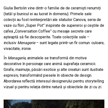
Giulia Bertolin vine dintr-o familie de de ceramiști renumiți
(tatăl și bunicul ei au lucrat în domeniu). Primele sale
colecții au fost reinterpretări ale statuilor Canova, seria de
vaze cu flori „Super Pot” inspirate de supereroi și ceștile de
cafea „Conversation Coffee” cu mesaje secrete care
așteaptă să fie descoperite. Toate colecțiile sale –
inclusiv
Menagerie
– sunt legate printr-un fir comun: culoare,
vivacitate, ironie.
În
Menagerie
, animalele se transformă din motive
decorative în personaje care animă suprafața ceramicii.
Girafe, maimuțe, păsări exotice și alte creaturi sunt ilustrate
expresiv, transformând piesele în obiecte de design.
Abordarea reflectă interesul designerului pentru storytelling
vizual și pentru relația dintre natură și obiectele de zi cu zi.