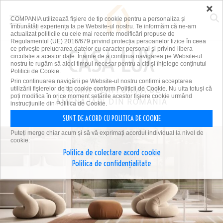
×
COMPANIA utilizează fişiere de tip cookie pentru a personaliza și
îmbunătăți experiența ta pe Website-ul nostru. Te informăm că ne-am
actualizat politicile cu cele mai recente modificări propuse de
Regulamentul (UE) 2016/679 privind protecția persoanelor fizice în ceea
ce privește prelucrarea datelor cu caracter personal și privind libera
circulație a acestor date. Înainte de a continua navigarea pe Website-ul
nostru te rugăm să aloci timpul necesar pentru a citi și înțelege conținutul
Politicii de Cookie.
Prin continuarea navigării pe Website-ul nostru confirmi acceptarea
utilizării fişierelor de tip cookie conform Politicii de Cookie. Nu uita totuși că
PRIMA PLATFORMĂ DE
poți modifica în orice moment setările acestor fişiere cookie urmând
AMENAJĂRI DIN ROMÂNIA
instrucțiunile din Politica de Cookie.
SUNT DE ACORD CU POLITICA DE COOKIE
Puteți merge chiar acum și să vă exprimați acordul individual la nivel de
cookie:
Politica de colectare acord cookie
Politica de confidențialitate