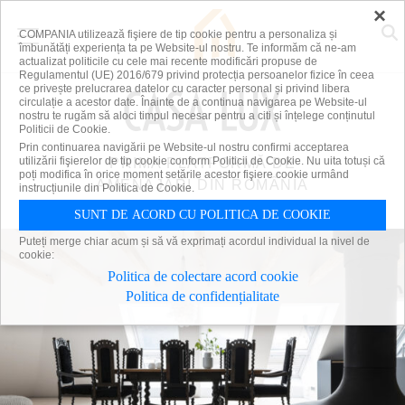
×
COMPANIA utilizează fişiere de tip cookie pentru a personaliza și
îmbunătăți experiența ta pe Website-ul nostru. Te informăm că ne-am
actualizat politicile cu cele mai recente modificări propuse de
Regulamentul (UE) 2016/679 privind protecția persoanelor fizice în ceea
ce privește prelucrarea datelor cu caracter personal și privind libera
circulație a acestor date. Înainte de a continua navigarea pe Website-ul
nostru te rugăm să aloci timpul necesar pentru a citi și înțelege conținutul
Politicii de Cookie.
Prin continuarea navigării pe Website-ul nostru confirmi acceptarea
utilizării fişierelor de tip cookie conform Politicii de Cookie. Nu uita totuși că
PRIMA PLATFORMĂ DE
poți modifica în orice moment setările acestor fişiere cookie urmând
AMENAJĂRI DIN ROMÂNIA
instrucțiunile din Politica de Cookie.
SUNT DE ACORD CU POLITICA DE COOKIE
Puteți merge chiar acum și să vă exprimați acordul individual la nivel de
cookie:
Politica de colectare acord cookie
Politica de confidențialitate