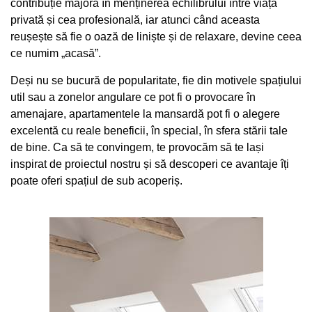
contribuție majoră în menținerea echilibrului între viața
privată și cea profesională, iar atunci când aceasta
reușește să fie o oază de liniște și de relaxare, devine ceea
ce numim „acasă”.
Deși nu se bucură de popularitate, fie din motivele spațiului
util sau a zonelor angulare ce pot fi o provocare în
amenajare, apartamentele la mansardă pot fi o alegere
excelentă cu reale beneficii, în special, în sfera stării tale
de bine. Ca să te convingem, te provocăm să te lași
inspirat de proiectul nostru și să descoperi ce avantaje îți
poate oferi spațiul de sub acoperiș.