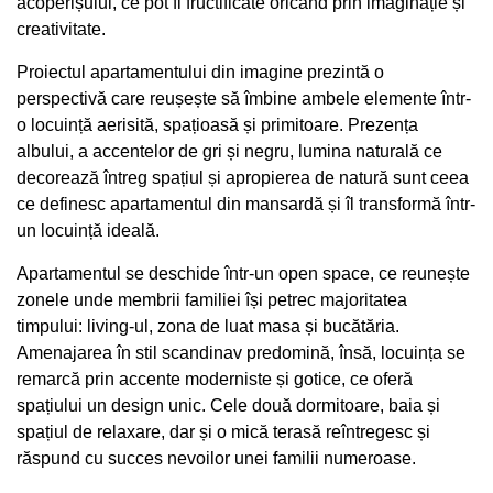
acoperișului, ce pot fi fructificate oricând prin imaginație și
creativitate.
Proiectul apartamentului din imagine prezintă o
perspectivă care reușește să îmbine ambele elemente într-
o locuință aerisită, spațioasă și primitoare. Prezența
albului, a accentelor de gri și negru, lumina naturală ce
decorează întreg spațiul și apropierea de natură sunt ceea
ce definesc apartamentul din mansardă și îl transformă într-
un locuință ideală.
Apartamentul se deschide într-un open space, ce reunește
zonele unde membrii familiei își petrec majoritatea
timpului: living-ul, zona de luat masa și bucătăria.
Amenajarea în stil scandinav predomină, însă, locuința se
remarcă prin accente moderniste și gotice, ce oferă
spațiului un design unic. Cele două dormitoare, baia și
spațiul de relaxare, dar și o mică terasă reîntregesc și
răspund cu succes nevoilor unei familii numeroase.