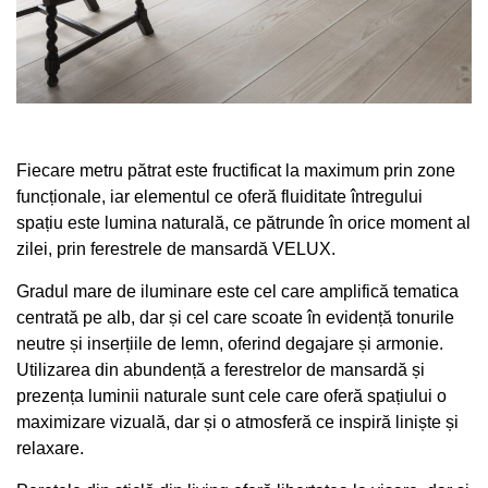
Fiecare metru pătrat este fructificat la maximum prin zone
funcționale, iar elementul ce oferă fluiditate întregului
spațiu este lumina naturală, ce pătrunde în orice moment al
zilei, prin ferestrele de mansardă VELUX.
Gradul mare de iluminare este cel care amplifică tematica
centrată pe alb, dar și cel care scoate în evidență tonurile
neutre și inserțiile de lemn, oferind degajare și armonie.
Utilizarea din abundență a ferestrelor de mansardă și
prezența luminii naturale sunt cele care oferă spațiului o
maximizare vizuală, dar și o atmosferă ce inspiră liniște și
relaxare.