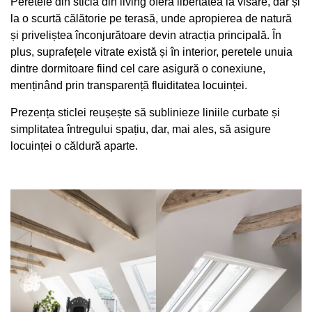
Peretele din sticlă din living oferă libertatea la visare, dar și
la o scurtă călătorie pe terasă, unde apropierea de natură
și priveliștea înconjurătoare devin atracția principală. În
plus, suprafețele vitrate există și în interior, peretele unuia
dintre dormitoare fiind cel care asigură o conexiune,
menținând prin transparență fluiditatea locuinței.
Prezența sticlei reușește să sublinieze liniile curbate și
simplitatea întregului spațiu, dar, mai ales, să asigure
locuinței o căldură aparte.