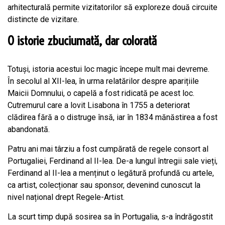
arhitecturală permite vizitatorilor să exploreze două circuite
distincte de vizitare.
O istorie zbuciumată, dar colorată
Totuși, istoria acestui loc magic începe mult mai devreme.
În secolul al XII-lea, în urma relatărilor despre aparițiile
Maicii Domnului, o capelă a fost ridicată pe acest loc.
Cutremurul care a lovit Lisabona în 1755 a deteriorat
clădirea fără a o distruge însă, iar în 1834 mănăstirea a fost
abandonată.
Patru ani mai târziu a fost cumpărată de regele consort al
Portugaliei, Ferdinand al II-lea. De-a lungul întregii sale vieți,
Ferdinand al II-lea a menținut o legătură profundă cu artele,
ca artist, colecționar sau sponsor, devenind cunoscut la
nivel național drept Regele-Artist.
La scurt timp după sosirea sa în Portugalia, s-a îndrăgostit