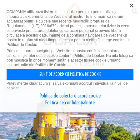
×
COMPANIA utilizează fişiere de tip cookie pentru a personaliza și
îmbunătăți experiența ta pe Website-ul nostru. Te informăm că ne-am
actualizat politicile cu cele mai recente modificări propuse de
Regulamentul (UE) 2016/679 privind protecția persoanelor fizice în ceea
ce privește prelucrarea datelor cu caracter personal și privind libera
circulație a acestor date. Înainte de a continua navigarea pe Website-ul
nostru te rugăm să aloci timpul necesar pentru a citi și înțelege conținutul
Politicii de Cookie.
Prin continuarea navigării pe Website-ul nostru confirmi acceptarea
utilizării fişierelor de tip cookie conform Politicii de Cookie. Nu uita totuși că
PRIMA PLATFORMĂ DE
poți modifica în orice moment setările acestor fişiere cookie urmând
AMENAJĂRI DIN ROMÂNIA
instrucțiunile din Politica de Cookie.
SUNT DE ACORD CU POLITICA DE COOKIE
Puteți merge chiar acum și să vă exprimați acordul individual la nivel de
cookie:
Politica de colectare acord cookie
Politica de confidențialitate