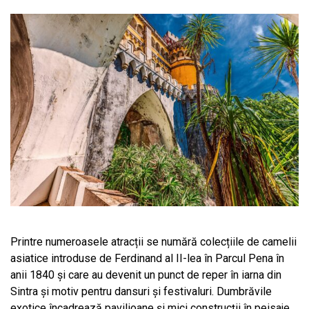
Printre numeroasele atracții se numără colecțiile de camelii
asiatice introduse de Ferdinand al II-lea în Parcul Pena în
anii 1840 și care au devenit un punct de reper în iarna din
Sintra și motiv pentru dansuri și festivaluri. Dumbrăvile
exotice încadrează pavilioane și mici construcții în peisaje