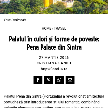
Foto: Profimedia
HOME
›
TRAVEL
Palatul în culori și forme de poveste:
Pena Palace din Sintra
27 MARTIE 2026
CRISTIANA SANDU
http://CasaLux.ro
Palatul Pena din Sintra (Portugalia) a revoluționat arhitectura
portugheză prin introducerea stilului romantic, combinând
eclectic elemente neo-gotice, neo-manueline, maure și neo-