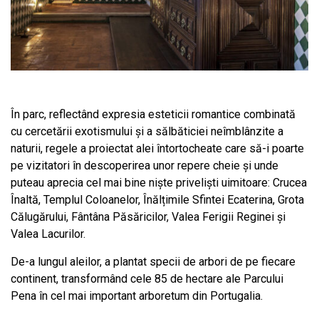
În parc, reflectând expresia esteticii romantice combinată
cu cercetării exotismului și a sălbăticiei neîmblânzite a
naturii, regele a proiectat alei întortocheate care să-i poarte
pe vizitatori în descoperirea unor repere cheie și unde
puteau aprecia cel mai bine niște priveliști uimitoare: Crucea
Înaltă, Templul Coloanelor, Înălțimile Sfintei Ecaterina, Grota
Călugărului, Fântâna Păsăricilor, Valea Ferigii Reginei și
Valea Lacurilor.
De-a lungul aleilor, a plantat specii de arbori de pe fiecare
continent, transformând cele 85 de hectare ale Parcului
Pena în cel mai important arboretum din Portugalia.