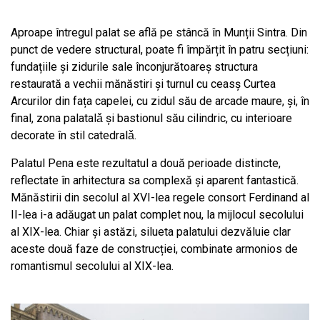
Aproape întregul palat se află pe stâncă în Munții Sintra. Din
punct de vedere structural, poate fi împărțit în patru secțiuni:
fundațiile și zidurile sale înconjurătoareș structura
restaurată a vechii mănăstiri și turnul cu ceasș Curtea
Arcurilor din fața capelei, cu zidul său de arcade maure, și, în
final, zona palatalǎ și bastionul său cilindric, cu interioare
decorate în stil catedralǎ.
Palatul Pena este rezultatul a două perioade distincte,
reflectate în arhitectura sa complexă și aparent fantastică.
Mănăstirii din secolul al XVI-lea regele consort Ferdinand al
II-lea i-a adăugat un palat complet nou, la mijlocul secolului
al XIX-lea. Chiar și astăzi, silueta palatului dezvăluie clar
aceste două faze de construcției, combinate armonios de
romantismul secolului al XIX-lea.