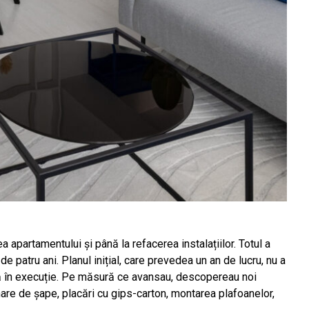
a apartamentului și până la refacerea instalațiilor. Totul a
de patru ani. Planul inițial, care prevedea un an de lucru, nu a
ță în execuție. Pe măsură ce avansau, descopereau noi
nare de șape, placări cu gips-carton, montarea plafoanelor,