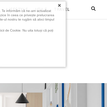
×
LIFESTYLE
UTILE
TRAVEL
u. Te informăm că ne-am actualizat
izice în ceea ce privește prelucrarea
te-ul nostru te rugăm să aloci timpul
icii de Cookie. Nu uita totuși că poți