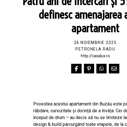
Patru ani de încercări și 
definesc amenajarea a
apartament
26 NOIEMBRIE 2025
PETRONELA RADU
http://casalux.ro
Povestea acestui apartament din Buzău este pov
răbdare, curiozitate și dorință de a învăța. Cei doi
început de drum – au decis să nu se limiteze la 
design & build parcurgând toate etapele, de la c