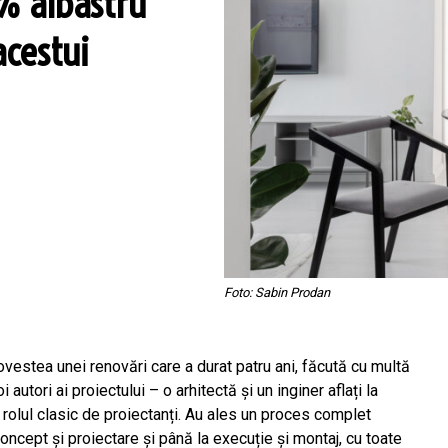
5% albastru
cestui
Foto: Sabin Prodan
estea unei renovări care a durat patru ani, făcută cu multă
 autori ai proiectului – o arhitectă și un inginer aflați la
rolul clasic de proiectanți. Au ales un proces complet
oncept și proiectare și până la execuție și montaj, cu toate