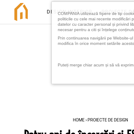
DESIGN INTERIOR
PROIECTE D
COMPANIA utilizează fişiere de tip cooki
politicile cu cele mai recente modificăr
datelor cu caracter personal și privind l
necesar pentru a citi și înțelege conținutu
Prin continuarea navigării pe Website-ul n
modifica în orice moment setările acestor
Puteți merge chiar acum și să vă exprimaț
HOME
›
PROIECTE DE DESIGN