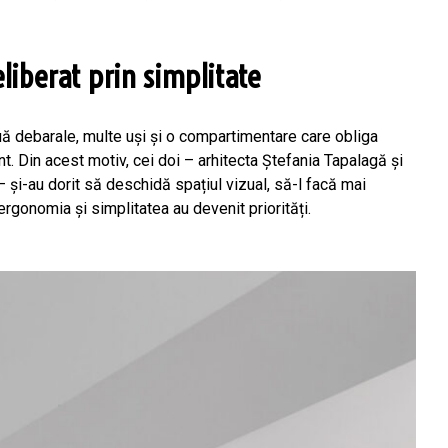
liberat prin simplitate
ă debarale, multe uși și o compartimentare care obliga
int. Din acest motiv, cei doi – arhitecta Ștefania Tapalagă și
 și-au dorit să deschidă spațiul vizual, să-l facă mai
ergonomia și simplitatea au devenit priorități.