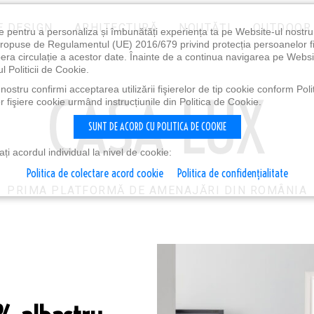
E DESIGN
ARHITECTURĂ
NOUTĂȚI
OUTDOOR
e pentru a personaliza și îmbunătăți experiența ta pe Website-ul nostr
i propuse de Regulamentul (UE) 2016/679 privind protecția persoanelor f
ibera circulație a acestor date. Înainte de a continua navigarea pe Websi
l Politicii de Cookie.
ostru confirmi acceptarea utilizării fişierelor de tip cookie conform Polit
 fişiere cookie urmând instrucțiunile din Politica de Cookie.
SUNT DE ACORD CU POLITICA DE COOKIE
i acordul individual la nivel de cookie:
Politica de colectare acord cookie
Politica de confidențialitate
PRIMA PLATFORMĂ DE AMENAJĂRI DIN ROMÂNIA