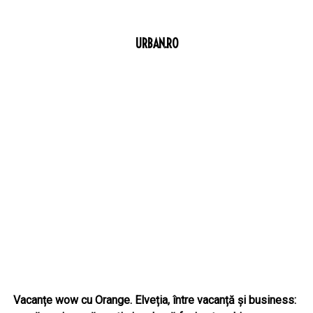
URBAN.RO
Vacanțe wow cu Orange. Elveția, între vacanță și business: