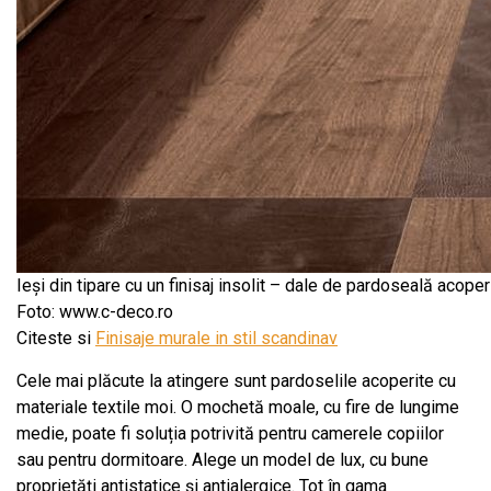
Ieși din tipare cu un finisaj insolit – dale de pardoseală aco
Foto: www.c-deco.ro
Citeste si
Finisaje murale in stil scandinav
Cele mai plăcute la atingere sunt pardoselile acoperite cu
materiale textile moi. O mochetă moale, cu fire de lungime
medie, poate fi soluția potrivită pentru camerele copiilor
sau pentru dormitoare. Alege un model de lux, cu bune
proprietăți antistatice și antialergice. Tot în gama