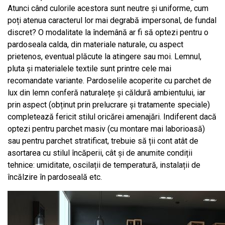
Atunci când culorile acestora sunt neutre și uniforme, cum
poți atenua caracterul lor mai degrabă impersonal, de fundal
discret? O modalitate la îndemână ar fi să optezi pentru o
pardoseala calda, din materiale naturale, cu aspect
prietenos, eventual plăcute la atingere sau moi. Lemnul,
pluta și materialele textile sunt printre cele mai
recomandate variante. Pardoselile acoperite cu parchet de
lux din lemn conferă naturalețe și căldură ambientului, iar
prin aspect (obținut prin prelucrare și tratamente speciale)
completează fericit stilul oricărei amenajări. Indiferent dacă
optezi pentru parchet masiv (cu montare mai laborioasă)
sau pentru parchet stratificat, trebuie să ții cont atât de
asortarea cu stilul încăperii, cât și de anumite condiții
tehnice: umiditate, oscilații de temperatură, instalații de
încălzire în pardoseală etc.