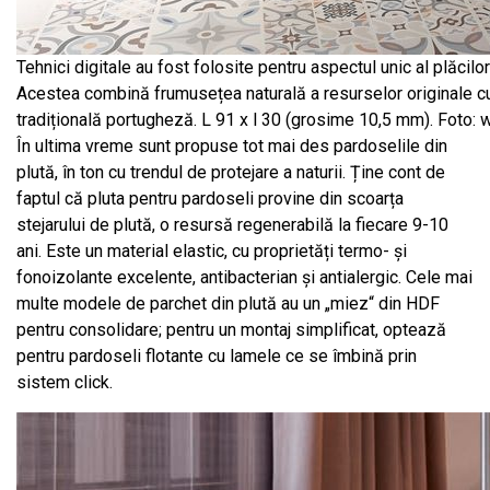
Tehnici digitale au fost folosite pentru aspectul unic al plăcilo
Acestea combină frumusețea naturală a resurselor originale cu
tradițională portugheză. L 91 x l 30 (grosime 10,5 mm). Foto
În ultima vreme sunt propuse tot mai des pardoselile din
plută, în ton cu trendul de protejare a naturii. Ține cont de
faptul că pluta pentru pardoseli provine din scoarța
stejarului de plută, o resursă regenerabilă la fiecare 9-10
ani. Este un material elastic, cu proprietăți termo- și
fonoizolante excelente, antibacterian și antialergic. Cele mai
multe modele de parchet din plută au un „miez“ din HDF
pentru consolidare; pentru un montaj simplificat, optează
pentru pardoseli flotante cu lamele ce se îmbină prin
sistem click.