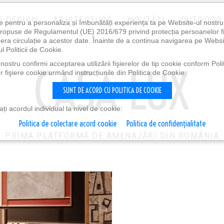
E DESIGN
ARHITECTURĂ
NOUTĂȚI
OUTDOOR
e pentru a personaliza și îmbunătăți experiența ta pe Website-ul nostr
i propuse de Regulamentul (UE) 2016/679 privind protecția persoanelor f
ibera circulație a acestor date. Înainte de a continua navigarea pe Websi
l Politicii de Cookie.
ostru confirmi acceptarea utilizării fişierelor de tip cookie conform Polit
 fişiere cookie urmând instrucțiunile din Politica de Cookie.
SUNT DE ACORD CU POLITICA DE COOKIE
i acordul individual la nivel de cookie:
Politica de colectare acord cookie
Politica de confidențialitate
PRIMA PLATFORMĂ DE AMENAJĂRI DIN ROMÂNIA