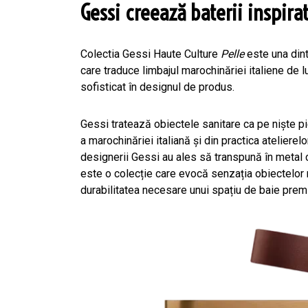
Gessi creează baterii inspira
Colectia Gessi Haute Culture
Pelle
este una dint
care traduce limbajul marochinăriei italiene de l
sofisticat în designul de produs.
Gessi tratează obiectele sanitare ca pe nişte pie
a marochinăriei italiană și din practica atelierel
designerii Gessi au ales să transpună în metal co
este o colecție care evocă senzația obiectelor r
durabilitatea necesare unui spațiu de baie pre