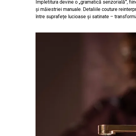
Împletitura devine o „gramatică senzorială”, fii
și măiestriei manuale. Detaliile couture reinterp
între suprafețe lucioase și satinate – transform