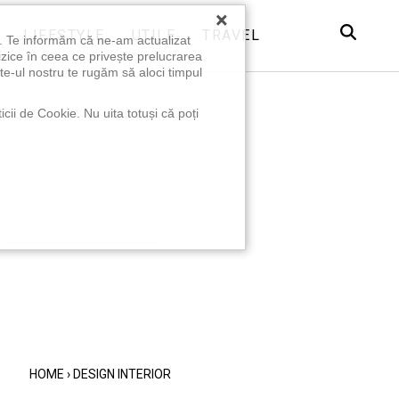
×
LIFESTYLE
UTILE
TRAVEL
u. Te informăm că ne-am actualizat
izice în ceea ce privește prelucrarea
te-ul nostru te rugăm să aloci timpul
icii de Cookie. Nu uita totuși că poți
HOME
›
DESIGN INTERIOR