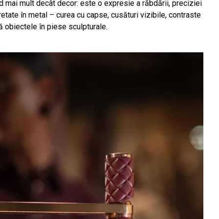
nd mai mult decât decor: este o expresie a răbdării, preciziei
retate în metal – curea cu capse, cusături vizibile, contraste
ă obiectele în piese sculpturale.