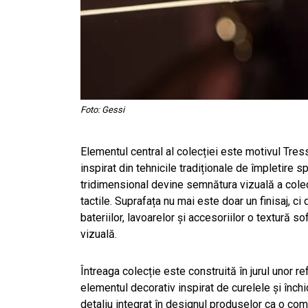
Foto: Gessi
Elementul central al colecției este motivul Tress
inspirat din tehnicile tradiționale de împletire 
tridimensional devine semnătura vizuală a colec
tactile. Suprafața nu mai este doar un finisaj, c
bateriilor, lavoarelor și accesoriilor o textură
vizuală.
Întreaga colecție este construită în jurul unor r
elementul decorativ inspirat de curelele și înch
detaliu integrat în designul produselor ca o co