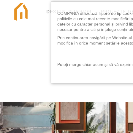
DESIGN INTERIOR
PROIECTE D
COMPANIA utilizează fişiere de tip cooki
politicile cu cele mai recente modificăr
datelor cu caracter personal și privind l
necesar pentru a citi și înțelege conținutu
Prin continuarea navigării pe Website-ul n
modifica în orice moment setările acestor
Puteți merge chiar acum și să vă exprimaț