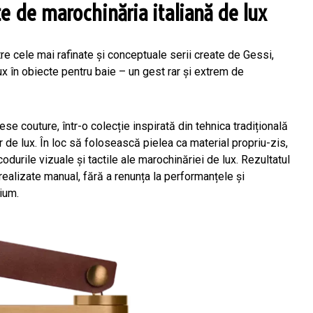
te de marochinăria italiană de lux
re cele mai rafinate și conceptuale serii create de Gessi,
ux în obiecte pentru baie – un gest rar și extrem de
se couture, într-o colecție inspirată din tehnica tradițională
or de lux. În loc să folosească pielea ca material propriu-zis,
durile vizuale și tactile ale marochinăriei de lux. Rezultatul
ealizate manual, fără a renunța la performanțele și
mium.