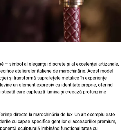
é – simbol al eleganței discrete și al excelenței artizanale,
specifice atelierelor italiene de marochinărie. Acest model
ției și transformă suprafețele metalice în experiențe
i devine un element expresiv cu identitate proprie, oferind
 sofisticată care captează lumina și creează profunzime
eferințe directe la marochinăria de lux. Un alt exemplu este
iderile cu capse specifice genților și accesoriilor premium,
mponentă sculpturală îmbinând funcționalitatea cu