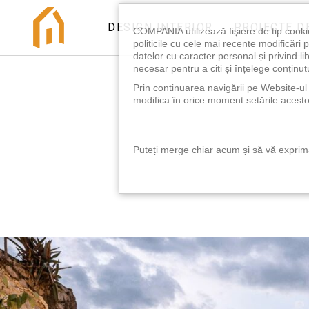
DESIGN INTERIOR
PROIECTE D
COMPANIA utilizează fişiere de tip cooki
politicile cu cele mai recente modificăr
datelor cu caracter personal și privind l
necesar pentru a citi și înțelege conținutu
Prin continuarea navigării pe Website-ul n
modifica în orice moment setările acestor
Puteți merge chiar acum și să vă exprimaț