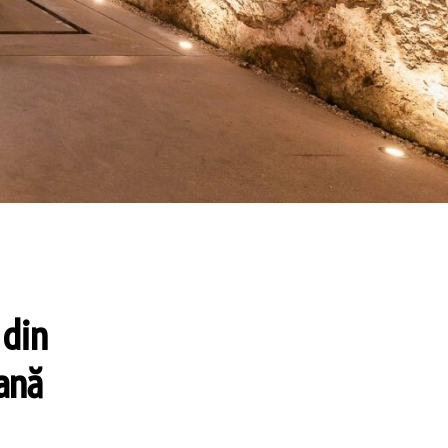
 din
ană