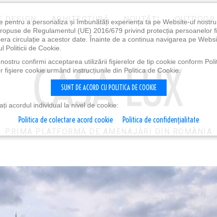
E DESIGN
ARHITECTURĂ
NOUTĂȚI
OUTDOOR
e pentru a personaliza și îmbunătăți experiența ta pe Website-ul nostr
i propuse de Regulamentul (UE) 2016/679 privind protecția persoanelor f
ibera circulație a acestor date. Înainte de a continua navigarea pe Websi
l Politicii de Cookie.
ostru confirmi acceptarea utilizării fişierelor de tip cookie conform Polit
 fişiere cookie urmând instrucțiunile din Politica de Cookie.
SUNT DE ACORD CU POLITICA DE COOKIE
i acordul individual la nivel de cookie:
Politica de colectare acord cookie
Politica de confidențialitate
PRIMA PLATFORMĂ DE AMENAJĂRI DIN ROMÂNIA