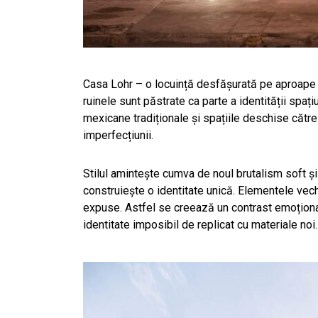
Casa Lohr – o locuință desfășurată pe aproape 
ruinele sunt păstrate ca parte a identității spațiu
mexicane tradiționale și spațiile deschise căt
imperfecțiunii.
Stilul amintește cumva de noul brutalism soft și 
construiește o identitate unică. Elementele vechi 
expuse. Astfel se creează un contrast emoțional
identitate imposibil de replicat cu materiale noi.