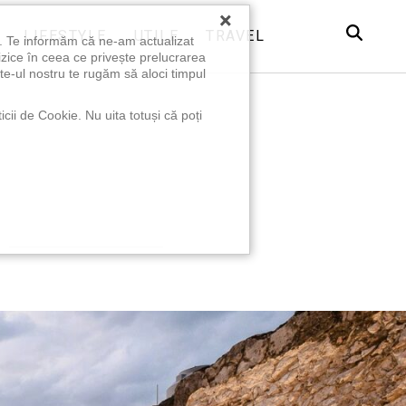
×
LIFESTYLE
UTILE
TRAVEL
u. Te informăm că ne-am actualizat
izice în ceea ce privește prelucrarea
te-ul nostru te rugăm să aloci timpul
icii de Cookie. Nu uita totuși că poți