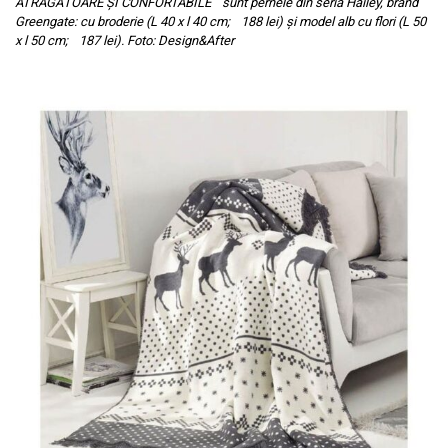
ATRĂGĂTOARE ȘI CONFORTABILE sunt pernele din seria Hailey, brand
Greengate: cu broderie (L 40 x l 40 cm; 188 lei) și model alb cu flori (L 50
x l 50 cm; 187 lei). Foto: Design&After