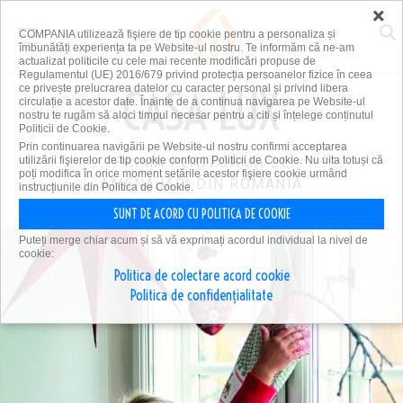
×
COMPANIA utilizează fişiere de tip cookie pentru a personaliza și
îmbunătăți experiența ta pe Website-ul nostru. Te informăm că ne-am
actualizat politicile cu cele mai recente modificări propuse de
Regulamentul (UE) 2016/679 privind protecția persoanelor fizice în ceea
ce privește prelucrarea datelor cu caracter personal și privind libera
circulație a acestor date. Înainte de a continua navigarea pe Website-ul
nostru te rugăm să aloci timpul necesar pentru a citi și înțelege conținutul
Politicii de Cookie.
Prin continuarea navigării pe Website-ul nostru confirmi acceptarea
utilizării fişierelor de tip cookie conform Politicii de Cookie. Nu uita totuși că
PRIMA PLATFORMĂ DE
poți modifica în orice moment setările acestor fişiere cookie urmând
AMENAJĂRI DIN ROMÂNIA
instrucțiunile din Politica de Cookie.
SUNT DE ACORD CU POLITICA DE COOKIE
Puteți merge chiar acum și să vă exprimați acordul individual la nivel de
cookie:
Politica de colectare acord cookie
Politica de confidențialitate