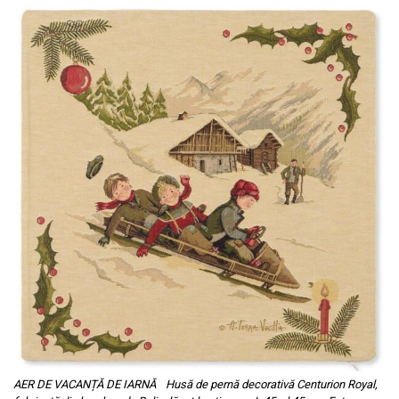
AER DE VACANȚĂ DE IARNĂ Husă de pernă decorativă Centurion Royal,