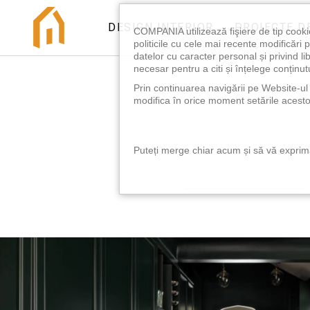
DESIGN INTERIOR
PROIECTE D
COMPANIA utilizează fişiere de tip cooki
politicile cu cele mai recente modificăr
datelor cu caracter personal și privind l
necesar pentru a citi și înțelege conținutu
Prin continuarea navigării pe Website-ul n
modifica în orice moment setările acestor
Puteți merge chiar acum și să vă exprimaț