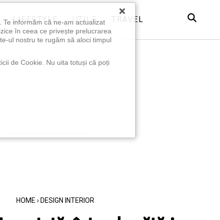
×
LIFESTYLE
UTILE
TRAVEL
u. Te informăm că ne-am actualizat
izice în ceea ce privește prelucrarea
te-ul nostru te rugăm să aloci timpul
icii de Cookie. Nu uita totuși că poți
HOME
›
DESIGN INTERIOR