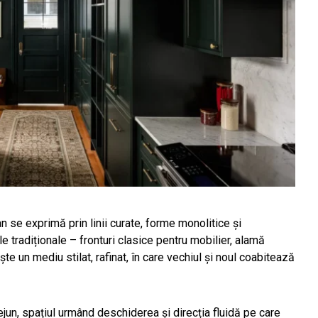
 se exprimă prin linii curate, forme monolitice și
le tradiționale – fronturi clasice pentru mobilier, alamă
te un mediu stilat, rafinat, în care vechiul și noul coabitează
ejun, spațiul urmând deschiderea și direcția fluidă pe care