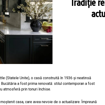
Tradiție r
actu
le (Statele Unite), o casă construită în 1936 și neatinsă
. Bucătăria a fost prima renovată: stilul contemporan a fost
cu atmosferă prin tonuri închise.
i a moștenit casa, care avea nevoie de o actualizare. Împreună