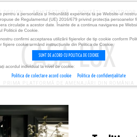
E DESIGN
ARHITECTURĂ
NOUTĂȚI
OUTDOOR
e pentru a personaliza și îmbunătăți experiența ta pe Website-ul nostr
i propuse de Regulamentul (UE) 2016/679 privind protecția persoanelor f
ibera circulație a acestor date. Înainte de a continua navigarea pe Websi
l Politicii de Cookie.
ostru confirmi acceptarea utilizării fişierelor de tip cookie conform Polit
 fişiere cookie urmând instrucțiunile din Politica de Cookie.
SUNT DE ACORD CU POLITICA DE COOKIE
i acordul individual la nivel de cookie:
Politica de colectare acord cookie
Politica de confidențialitate
PRIMA PLATFORMĂ DE AMENAJĂRI DIN ROMÂNIA