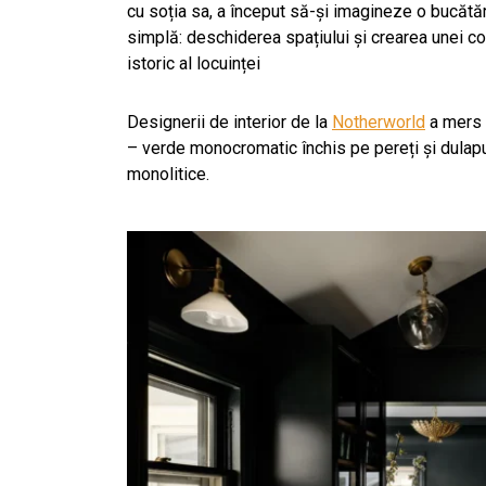
cu soția sa, a început să-și imagineze o bucătă
simplă: deschiderea spațiului și crearea unei co
istoric al locuinței
Designerii de interior de la
Notherworld
a mers p
– verde monocromatic închis pe pereți și dulapur
monolitice.