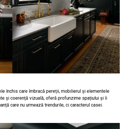
ele închis care îmbracă pereții, mobilierul și elementele
te și coerență vizuală, oferă profunzime spațiului și îi
anță care nu urmează trendurile, ci caracterul casei.