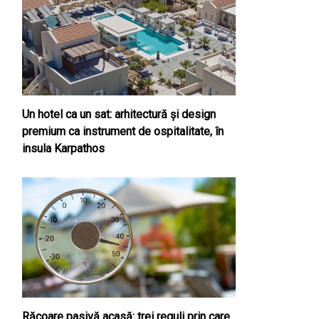
Un hotel ca un sat: arhitectură și design
premium ca instrument de ospitalitate, în
insula Karpathos
Răcoare pasivă acasă: trei reguli prin care