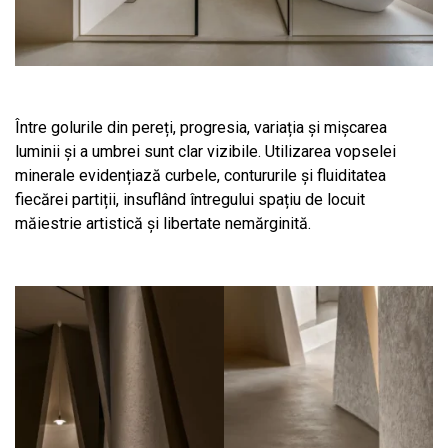
Între golurile din pereți, progresia, variația și mișcarea
luminii și a umbrei sunt clar vizibile. Utilizarea vopselei
minerale evidențiază curbele, contururile și fluiditatea
fiecărei partiții, insuflând întregului spațiu de locuit
măiestrie artistică și libertate nemărginită.