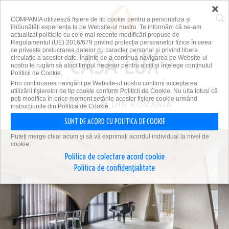
×
COMPANIA utilizează fişiere de tip cookie pentru a personaliza și
îmbunătăți experiența ta pe Website-ul nostru. Te informăm că ne-am
actualizat politicile cu cele mai recente modificări propuse de
Regulamentul (UE) 2016/679 privind protecția persoanelor fizice în ceea
ce privește prelucrarea datelor cu caracter personal și privind libera
circulație a acestor date. Înainte de a continua navigarea pe Website-ul
nostru te rugăm să aloci timpul necesar pentru a citi și înțelege conținutul
Politicii de Cookie.
Prin continuarea navigării pe Website-ul nostru confirmi acceptarea
utilizării fişierelor de tip cookie conform Politicii de Cookie. Nu uita totuși că
PRIMA PLATFORMĂ DE
poți modifica în orice moment setările acestor fişiere cookie urmând
AMENAJĂRI DIN ROMÂNIA
instrucțiunile din Politica de Cookie.
SUNT DE ACORD CU POLITICA DE COOKIE
Puteți merge chiar acum și să vă exprimați acordul individual la nivel de
cookie:
Politica de colectare acord cookie
Politica de confidențialitate