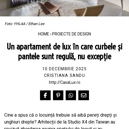
Foto: YHLAA / Ethan Lee
HOME
›
PROIECTE DE DESIGN
Un apartament de lux în care curbele și
pantele sunt regulă, nu excepție
10 DECEMBRIE 2025
CRISTIANA SANDU
http://CasaLux.ro
Cine a spus că o locuință trebuie să aibă pereți drepți și
unghiuri drepte? Arhitecții de la Studio X4 din Taiwan au
revizuit abordarea asupra spațiului de locuit și au