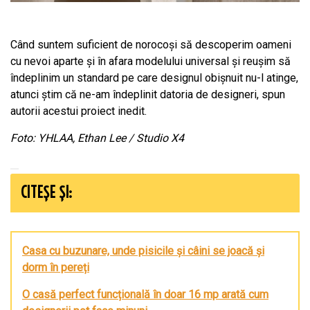
Când suntem suficient de norocoși să descoperim oameni
cu nevoi aparte și în afara modelului universal și reușim să
îndeplinim un standard pe care designul obișnuit nu-l atinge,
atunci știm că ne-am îndeplinit datoria de designeri, spun
autorii acestui proiect inedit.
Foto: YHLAA, Ethan Lee / Studio X4
CITEȘE ȘI:
Casa cu buzunare, unde pisicile și câini se joacă și
dorm în pereți
O casă perfect funcțională în doar 16 mp arată cum