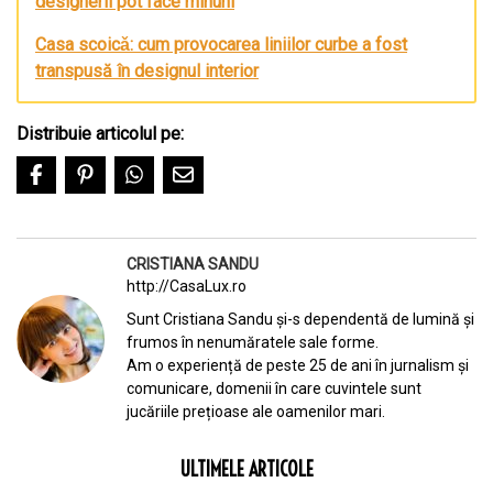
designerii pot face minuni
Casa scoicǎ: cum provocarea liniilor curbe a fost
transpusă în designul interior
Distribuie articolul pe:
CRISTIANA SANDU
http://CasaLux.ro
Sunt Cristiana Sandu și-s dependentă de lumină și
frumos în nenumăratele sale forme.
Am o experiență de peste 25 de ani în jurnalism și
comunicare, domenii în care cuvintele sunt
jucăriile prețioase ale oamenilor mari.
ULTIMELE ARTICOLE