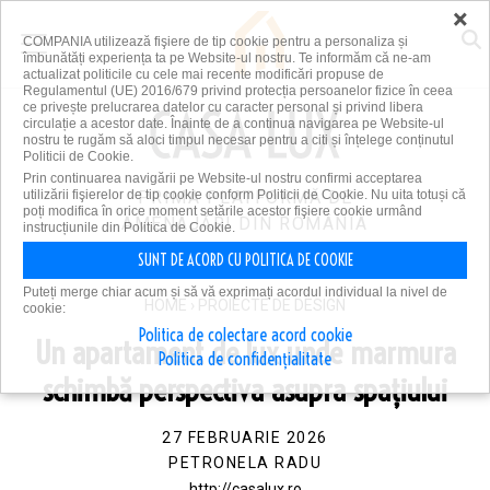
×
COMPANIA utilizează fişiere de tip cookie pentru a personaliza și
îmbunătăți experiența ta pe Website-ul nostru. Te informăm că ne-am
actualizat politicile cu cele mai recente modificări propuse de
Regulamentul (UE) 2016/679 privind protecția persoanelor fizice în ceea
ce privește prelucrarea datelor cu caracter personal și privind libera
circulație a acestor date. Înainte de a continua navigarea pe Website-ul
nostru te rugăm să aloci timpul necesar pentru a citi și înțelege conținutul
Politicii de Cookie.
Prin continuarea navigării pe Website-ul nostru confirmi acceptarea
utilizării fişierelor de tip cookie conform Politicii de Cookie. Nu uita totuși că
PRIMA PLATFORMĂ DE
poți modifica în orice moment setările acestor fişiere cookie urmând
AMENAJĂRI DIN ROMÂNIA
instrucțiunile din Politica de Cookie.
SUNT DE ACORD CU POLITICA DE COOKIE
Puteți merge chiar acum și să vă exprimați acordul individual la nivel de
HOME
›
PROIECTE DE DESIGN
cookie:
Politica de colectare acord cookie
Un apartament de lux unde marmura
Politica de confidențialitate
schimbă perspectiva asupra spațiului
27 FEBRUARIE 2026
PETRONELA RADU
http://casalux.ro