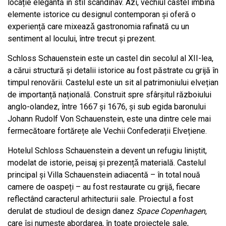
locație elegantă în stil scandinav. Azi, vechiul castel îmbină
elemente istorice cu designul contemporan şi oferă o
experiență care mixeazǎ gastronomia rafinată cu un
sentiment al locului, între trecut şi prezent.
Schloss Schauenstein este un castel din secolul al XII-lea,
a cărui structură și detalii istorice au fost păstrate cu grijă în
timpul renovării. Castelul este un sit al patrimoniului elvețian
de importanță națională. Construit spre sfârșitul războiului
anglo-olandez, între 1667 și 1676, și sub egida baronului
Johann Rudolf Von Schauenstein, este una dintre cele mai
fermecătoare fortărețe ale Vechii Confederații Elvețiene.
Hotelul Schloss Schauenstein a devent un refugiu liniștit,
modelat de istorie, peisaj și prezențǎ materială. Castelul
principal și Villa Schauenstein adiacentă – în total nouă
camere de oaspeți – au fost restaurate cu grijă, fiecare
reflectând caracterul arhitecturii sale. Proiectul a fost
derulat de studioul de design danez
Space Copenhagen
,
care își numește abordarea, în toate proiectele sale,