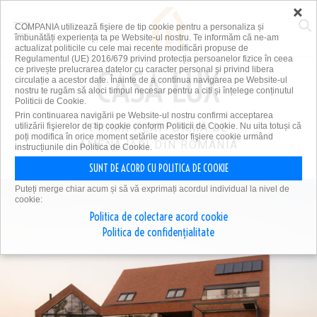
×
COMPANIA utilizează fişiere de tip cookie pentru a personaliza și
îmbunătăți experiența ta pe Website-ul nostru. Te informăm că ne-am
actualizat politicile cu cele mai recente modificări propuse de
Regulamentul (UE) 2016/679 privind protecția persoanelor fizice în ceea
ce privește prelucrarea datelor cu caracter personal și privind libera
circulație a acestor date. Înainte de a continua navigarea pe Website-ul
nostru te rugăm să aloci timpul necesar pentru a citi și înțelege conținutul
Politicii de Cookie.
Prin continuarea navigării pe Website-ul nostru confirmi acceptarea
utilizării fişierelor de tip cookie conform Politicii de Cookie. Nu uita totuși că
PRIMA PLATFORMĂ DE
poți modifica în orice moment setările acestor fişiere cookie urmând
AMENAJĂRI DIN ROMÂNIA
instrucțiunile din Politica de Cookie.
SUNT DE ACORD CU POLITICA DE COOKIE
Puteți merge chiar acum și să vă exprimați acordul individual la nivel de
cookie:
Politica de colectare acord cookie
Politica de confidențialitate