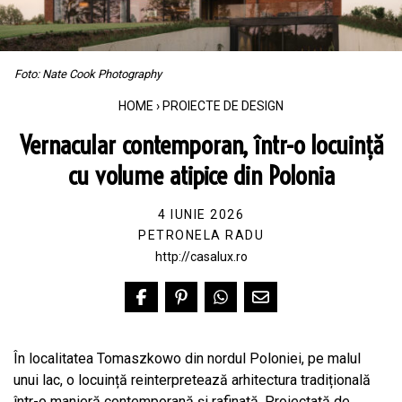
Foto: Nate Cook Photography
HOME
›
PROIECTE DE DESIGN
Vernacular contemporan, într-o locuință
cu volume atipice din Polonia
4 IUNIE 2026
PETRONELA RADU
http://casalux.ro
În localitatea Tomaszkowo din nordul Poloniei, pe malul
unui lac, o locuință reinterpretează arhitectura tradițională
într-o manieră contemporană și rafinată. Proiectată de