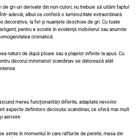
 de gri-uri derivate din non-culori, nu trebuie să uităm faptul
 Într-adevăr, albul ce conferă o luminozitate extraordinară
e decorative, la fel și nuanțele deschise de gri. Cu toate
teligent, pentru a scoate în evidență mobilierul sau anumite
e omogenitatea cromatică.
a naturii de după ploaie sau a plajelor infinite la apus. Cu
ntru decorul minimalist scandinav se datorează atât
 intense.
scund mereu funcționalități diferite, adaptate nevoilor
nt aspecte definitorii decorului scandinav, ce oferă mai mult
i aerisire.
r se simte în momentul în care rafturile de perete, masa din