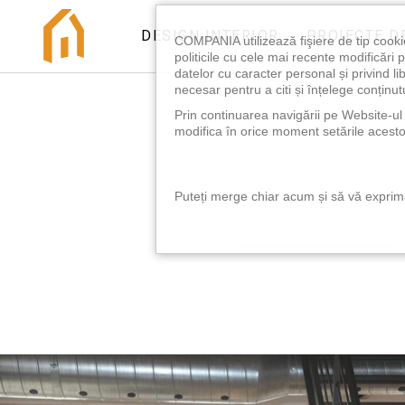
DESIGN INTERIOR
PROIECTE D
COMPANIA utilizează fişiere de tip cooki
politicile cu cele mai recente modificăr
datelor cu caracter personal și privind l
necesar pentru a citi și înțelege conținutu
Prin continuarea navigării pe Website-ul n
modifica în orice moment setările acestor
Puteți merge chiar acum și să vă exprimaț