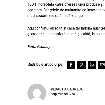
100% îndreptată către oferirea unor produse și s
acestora. Bilețelele de mulțumire ce însoțesc col
mod special această mică atenție.
Adu confortul absolut în casa ta! Îmbină nuanțel
și creează o atmosferă intimă și caldă, în care 
Foto: Pixabay
Distribuie articolul pe:
REDACTIA CASA LUX
http://casalux.ro