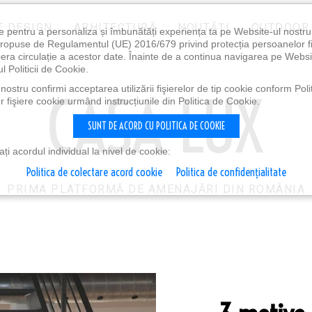
E DESIGN
ARHITECTURĂ
NOUTĂȚI
OUTDOOR
e pentru a personaliza și îmbunătăți experiența ta pe Website-ul nostr
i propuse de Regulamentul (UE) 2016/679 privind protecția persoanelor f
ibera circulație a acestor date. Înainte de a continua navigarea pe Websi
l Politicii de Cookie.
ostru confirmi acceptarea utilizării fişierelor de tip cookie conform Polit
 fişiere cookie urmând instrucțiunile din Politica de Cookie.
SUNT DE ACORD CU POLITICA DE COOKIE
i acordul individual la nivel de cookie:
Politica de colectare acord cookie
Politica de confidențialitate
PRIMA PLATFORMĂ DE AMENAJĂRI DIN ROMÂNIA