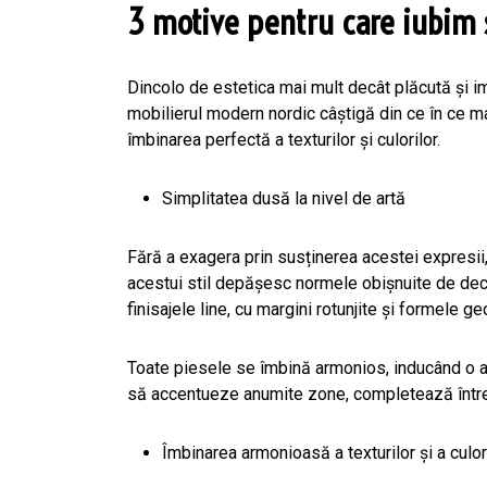
3 motive pentru care iubim s
Dincolo de estetica mai mult decât plăcută și i
mobilierul modern nordic câștigă din ce în ce mai
îmbinarea perfectă a texturilor și culorilor.
Simplitatea dusă la nivel de artă
Fără a exagera prin susținerea acestei expresii
acestui stil depășesc normele obișnuite de deco
finisajele line, cu margini rotunjite și formele 
Toate piesele se îmbină armonios, inducând o atm
să accentueze anumite zone, completează întregu
Îmbinarea armonioasă a texturilor și a culor