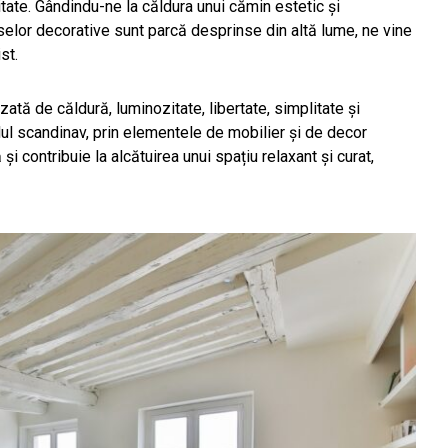
litate. Gândindu-ne la căldura unui cămin estetic și
eselor decorative sunt parcă desprinse din altă lume, ne vine
st.
zată de căldură, luminozitate, libertate, simplitate și
ilul scandinav, prin elementele de mobilier și de decor
i contribuie la alcătuirea unui spațiu relaxant și curat,