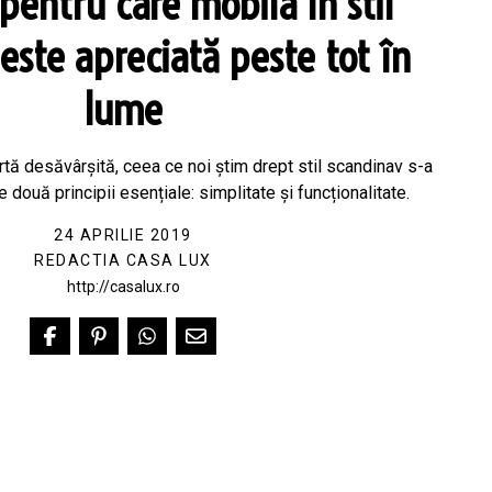
pentru care mobila în stil
este apreciată peste tot în
lume
tă desăvârșită, ceea ce noi știm drept stil scandinav s-a
două principii esențiale: simplitate și funcționalitate.
24 APRILIE 2019
REDACTIA CASA LUX
http://casalux.ro