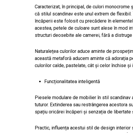
Caracterizat, în principal, de culori monocrome și
că stilul scandinav este unul extrem de flexibil.
încăperii este folosit cu precădere în elementel
acestea, petele de culoare sunt alese în mod in
structuri deosebite ale camerei, fără a distrug
Naturalețea culorilor aduce aminte de prospețime
această metaforă aducem aminte că adorația pe
culorilor calde, pastelate, cât și celor închise și
Funcționalitatea inteligentă
Piesele modulare de mobilier în stil scandinav a
tuturor. Extinderea sau restrângerea acestora su
spațiu oricărei încăperi și senzația de libertate ș
Practic, influența acestui stil de design interio