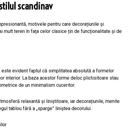
tilul scandinav
mpresionantă, motivele pentru care decorațiunile și
 mult teren în fața celor clasice țin de funcționalitate și de
, este evident faptul că simplitatea absolută a formelor
r interior. La baza acestor forme deloc plictisitoare stau
geometrice de un minimalism cuceritor.
osferă relaxantă și liniștitoare, iar decorațiunile, menite
l tablou fără a „sparge” liniștea decorului.
ilor