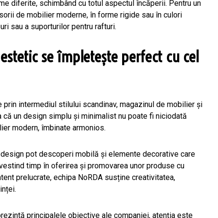
e diferite, schimbând cu totul aspectul încăperii. Pentru un
sorii de mobilier moderne, în forme rigide sau în culori
ri sau a suporturilor pentru rafturi.
estetic se împletește perfect cu cel
prin intermediul stilului scandinav, magazinul de mobilier și
că un design simplu și minimalist nu poate fi niciodată
lier modern, îmbinate armonios.
e design pot descoperi mobilă și elemente decorative care
 Investind timp în oferirea și promovarea unor produse cu
 atent prelucrate, echipa NoRDA susține creativitatea,
nței.
prezintă principalele obiective ale companiei, atenția este