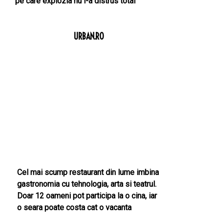
pe care explozia nu l-a distrus total
URBAN.RO
Cel mai scump restaurant din lume imbina
gastronomia cu tehnologia, arta si teatrul.
Doar 12 oameni pot participa la o cina, iar
o seara poate costa cat o vacanta