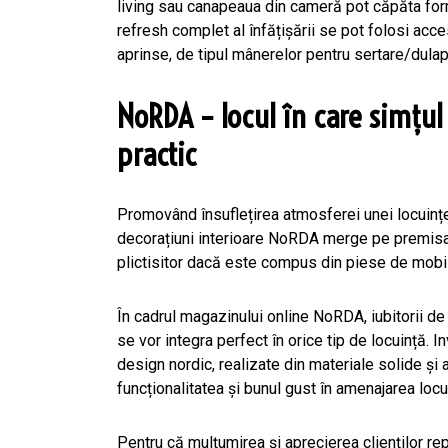
living sau canapeaua din cameră pot căpăta form
refresh complet al înfățișării se pot folosi acce
aprinse, de tipul mânerelor pentru sertare/dulapu
NoRDA – locul în care simțul 
practic
Promovând însuflețirea atmosferei unei locuințe 
decorațiuni interioare NoRDA merge pe premisa 
plictisitor dacă este compus din piese de mobi
În cadrul magazinului online NoRDA, iubitorii d
se vor integra perfect în orice tip de locuință.
design nordic, realizate din materiale solide și
funcționalitatea și bunul gust în amenajarea locui
Pentru că mulțumirea și aprecierea clienților re