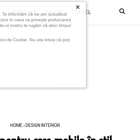
×
LIFESTYLE
UTILE
TRAVEL
u. Te informăm că ne-am actualizat
izice în ceea ce privește prelucrarea
te-ul nostru te rugăm să aloci timpul
icii de Cookie. Nu uita totuși că poți
HOME
›
DESIGN INTERIOR