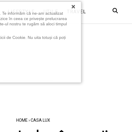
×
LIFESTYLE
UTILE
TRAVEL
u. Te informăm că ne-am actualizat
izice în ceea ce privește prelucrarea
te-ul nostru te rugăm să aloci timpul
icii de Cookie. Nu uita totuși că poți
HOME
›
CASA LUX