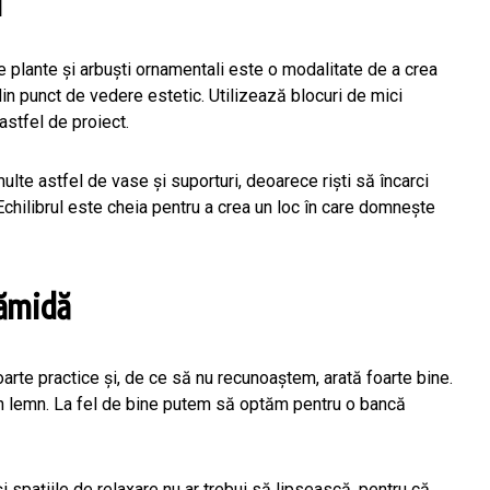
i
de plante și arbuști ornamentali este o modalitate de a crea
 din punct de vedere estetic. Utilizează blocuri de mici
astfel de proiect.
multe astfel de vase și suporturi, deoarece riști să încarci
Echilibrul este cheia pentru a crea un loc în care domnește
rămidă
oarte practice și, de ce să nu recunoaștem, arată foarte bine.
din lemn. La fel de bine putem să optăm pentru o bancă
și spațiile de relaxare nu ar trebui să lipsească, pentru că