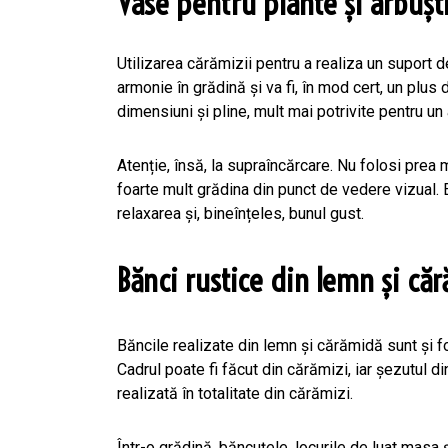
Vase pentru plante și arbușt
Utilizarea cărămizii pentru a realiza un suport 
armonie în grădină și va fi, în mod cert, un plus
dimensiuni și pline, mult mai potrivite pentru un 
Atenție, însă, la supraîncărcare. Nu folosi prea 
foarte mult grădina din punct de vedere vizual. 
relaxarea și, bineînțeles, bunul gust.
Bănci rustice din lemn și că
Băncile realizate din lemn și cărămidă sunt și f
Cadrul poate fi făcut din cărămizi, iar șezutul 
realizată în totalitate din cărămizi.
Într-o grădină, băncuțele, locurile de luat masa 