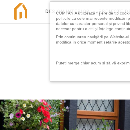
DESIGN INTERIOR
PROIECTE D
COMPANIA utilizează fişiere de tip cooki
politicile cu cele mai recente modificăr
datelor cu caracter personal și privind l
necesar pentru a citi și înțelege conținutu
Prin continuarea navigării pe Website-ul n
modifica în orice moment setările acestor
Puteți merge chiar acum și să vă exprimaț