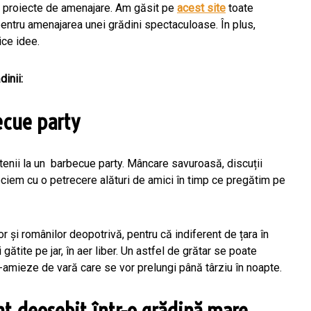
te proiecte de amenajare. Am găsit pe
acest site
toate
pentru amenajarea unei grădini spectaculoase. În plus,
rice idee.
inii:
ecue party
enii la un barbecue party. Mâncare savuroasă, discuții
ociem cu o petrecere alături de amici în timp ce pregătim pe
lor și românilor deopotrivă, pentru că indiferent de țara în
 gătite pe jar, în aer liber. Un astfel de grătar se poate
-amieze de vară care se vor prelungi până târziu în noapte.
nt deosebit într-o grădină mare