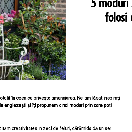
5 moduri 
folosi
totală în ceea ce privește amenajarea. Ne-am lăsat inspirați
e englezești și îți propunem cinci moduri prin care poți
ităm creativitatea în zeci de feluri, cărămida dă un aer