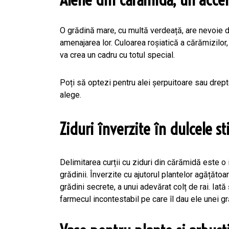
O grădină mare, cu multă verdeață, are nevoie de
amenajarea lor. Culoarea roșiatică a cărămizilor,
va crea un cadru cu totul special.
Poți să optezi pentru alei șerpuitoare sau drepte,
alege.
Ziduri înverzite în dulcele st
Delimitarea curții cu ziduri din cărămidă este o
grădinii. Înverzite cu ajutorul plantelor agățăto
grădini secrete, a unui adevărat colț de rai. Iată
farmecul incontestabil pe care îl dau ele unei gr