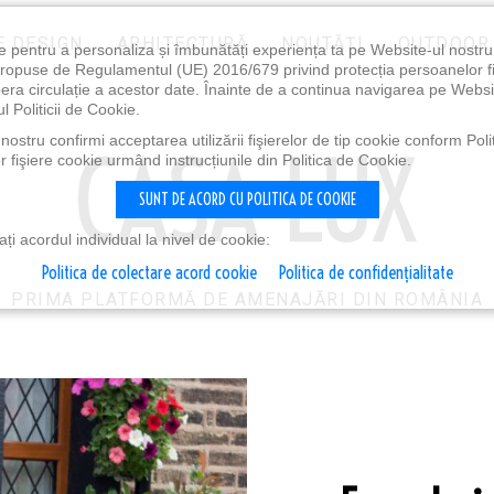
E DESIGN
ARHITECTURĂ
NOUTĂȚI
OUTDOOR
e pentru a personaliza și îmbunătăți experiența ta pe Website-ul nostr
i propuse de Regulamentul (UE) 2016/679 privind protecția persoanelor f
ibera circulație a acestor date. Înainte de a continua navigarea pe Websi
l Politicii de Cookie.
ostru confirmi acceptarea utilizării fişierelor de tip cookie conform Polit
 fişiere cookie urmând instrucțiunile din Politica de Cookie.
SUNT DE ACORD CU POLITICA DE COOKIE
i acordul individual la nivel de cookie:
Politica de colectare acord cookie
Politica de confidențialitate
PRIMA PLATFORMĂ DE AMENAJĂRI DIN ROMÂNIA