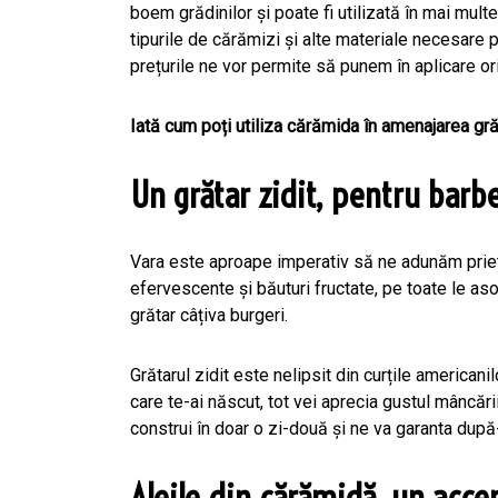
boem grădinilor și poate fi utilizată în mai mul
tipurile de cărămizi și alte materiale necesare 
prețurile ne vor permite să punem în aplicare o
Iată cum poți utiliza cărămida în amenajarea grăd
Un grătar zidit, pentru barb
Vara este aproape imperativ să ne adunăm priet
efervescente și băuturi fructate, pe toate le as
grătar câțiva burgeri.
Grătarul zidit este nelipsit din curțile americani
care te-ai născut, tot vei aprecia gustul mâncării
construi în doar o zi-două și ne va garanta după
Aleile din cărămidă, un acce