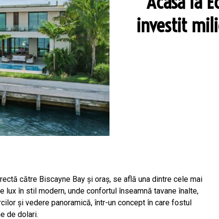
Acasă la Ed
investit mil
rectă către Biscayne Bay și oraș, se află una dintre cele mai
 lux în stil modern, unde confortul înseamnă tavane înalte,
rcilor și vedere panoramică, într-un concept în care fostul
e de dolari.