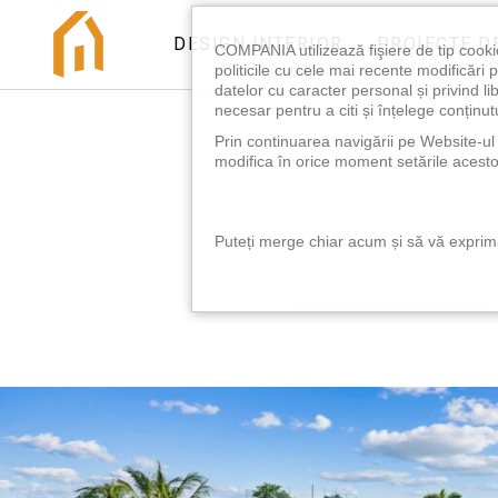
DESIGN INTERIOR
PROIECTE D
COMPANIA utilizează fişiere de tip cooki
politicile cu cele mai recente modificăr
datelor cu caracter personal și privind l
necesar pentru a citi și înțelege conținutu
Prin continuarea navigării pe Website-ul n
modifica în orice moment setările acestor
Puteți merge chiar acum și să vă exprimaț