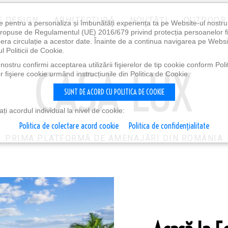
E DESIGN
ARHITECTURĂ
NOUTĂȚI
OUTDOOR
e pentru a personaliza și îmbunătăți experiența ta pe Website-ul nostr
i propuse de Regulamentul (UE) 2016/679 privind protecția persoanelor f
ibera circulație a acestor date. Înainte de a continua navigarea pe Websi
l Politicii de Cookie.
ostru confirmi acceptarea utilizării fişierelor de tip cookie conform Polit
 fişiere cookie urmând instrucțiunile din Politica de Cookie.
SUNT DE ACORD CU POLITICA DE COOKIE
i acordul individual la nivel de cookie:
Politica de colectare acord cookie
Politica de confidențialitate
PRIMA PLATFORMĂ DE AMENAJĂRI DIN ROMÂNIA