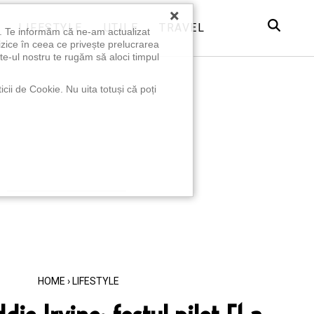
×
LIFESTYLE
UTILE
TRAVEL
u. Te informăm că ne-am actualizat
izice în ceea ce privește prelucrarea
te-ul nostru te rugăm să aloci timpul
icii de Cookie. Nu uita totuși că poți
HOME
›
LIFESTYLE