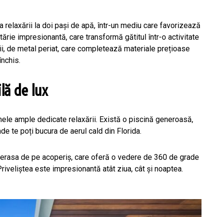
a relaxării la doi pași de apă, într-un mediu care favorizează
tărie impresionantă, care transformă gătitul într-o activitate
ii, de metal periat, care completează materiale prețioase
nchis.
lă de lux
nele ample dedicate relaxării. Există o piscină generoasă,
de te poți bucura de aerul cald din Florida.
 terasa de pe acoperiș, care oferă o vedere de 360 de grade
iveliștea este impresionantă atât ziua, cât și noaptea.