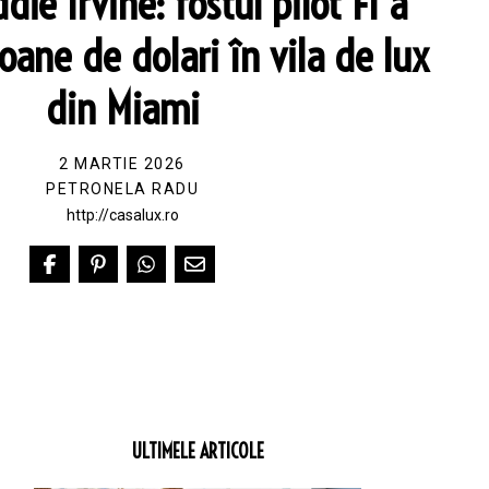
die Irvine: fostul pilot F1 a
ioane de dolari în vila de lux
din Miami
2 MARTIE 2026
PETRONELA RADU
http://casalux.ro
ULTIMELE ARTICOLE