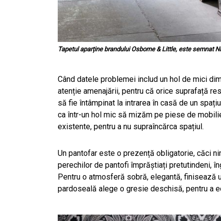
Tapetul aparține brandului Osborne & Little, este semnat Ni
Când datele problemei includ un hol de mici dim
atenție amenajării, pentru că orice suprafață re
să fie întâmpinat la intrarea în casă de un spați
ca într-un hol mic să mizăm pe piese de mobilie
existente, pentru a nu supraîncărca spațiul.
Un pantofar este o prezență obligatorie, căci ni
perechilor de pantofi împrăștiați pretutindeni, î
Pentru o atmosferă sobră, elegantă, finisează unu
pardoseală alege o gresie deschisă, pentru a e