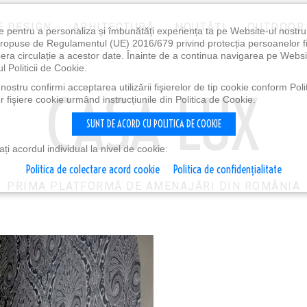
E DESIGN
ARHITECTURĂ
NOUTĂȚI
OUTDOOR
e pentru a personaliza și îmbunătăți experiența ta pe Website-ul nostr
i propuse de Regulamentul (UE) 2016/679 privind protecția persoanelor f
ibera circulație a acestor date. Înainte de a continua navigarea pe Websi
l Politicii de Cookie.
ostru confirmi acceptarea utilizării fişierelor de tip cookie conform Polit
 fişiere cookie urmând instrucțiunile din Politica de Cookie.
SUNT DE ACORD CU POLITICA DE COOKIE
i acordul individual la nivel de cookie:
Politica de colectare acord cookie
Politica de confidențialitate
PRIMA PLATFORMĂ DE AMENAJĂRI DIN ROMÂNIA