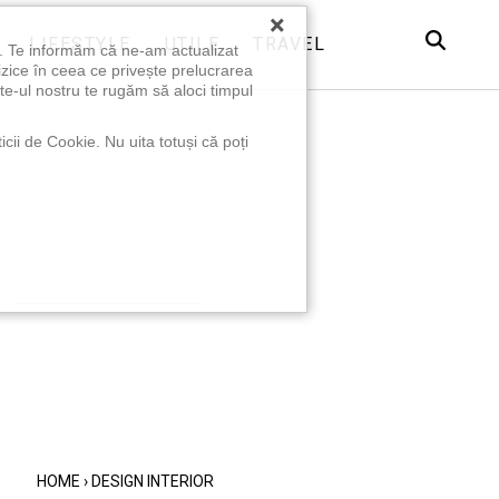
×
LIFESTYLE
UTILE
TRAVEL
u. Te informăm că ne-am actualizat
izice în ceea ce privește prelucrarea
te-ul nostru te rugăm să aloci timpul
icii de Cookie. Nu uita totuși că poți
HOME
›
DESIGN INTERIOR