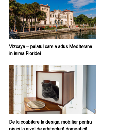
Vizcaya – palatul care a adus Mediterana
în inima Floridei
De la coabitare la design: mobilier pentru
pisici la nivel de arhitectură domestică