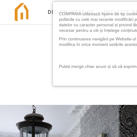
DESIGN INTERIOR
PROIECTE D
COMPANIA utilizează fişiere de tip cooki
politicile cu cele mai recente modificăr
datelor cu caracter personal și privind l
necesar pentru a citi și înțelege conținutu
Prin continuarea navigării pe Website-ul n
modifica în orice moment setările acestor
Puteți merge chiar acum și să vă exprimaț