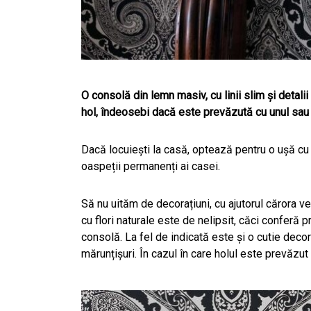
O consolă din lemn masiv, cu linii slim și detalii
hol, îndeosebi dacă este prevăzută cu unul sau 
Dacă locuiești la casă, optează pentru o ușă cu l
oaspeții permanenți ai casei.
Să nu uităm de decorațiuni, cu ajutorul cărora vei
cu flori naturale este de nelipsit, căci conferă
consolă. La fel de indicată este și o cutie decora
mărunțișuri. În cazul în care holul este prevăzut ș