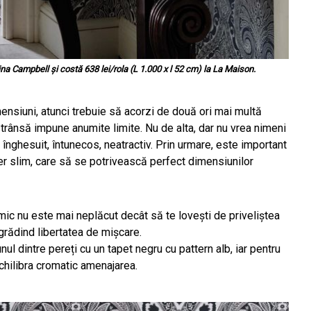
na Campbell și costă 638 lei/rola (L 1.000 x l 52 cm) la La Maison.
ensiuni, atunci trebuie să acorzi de două ori mai multă
strânsă impune anumite limite. Nu de alta, dar nu vrea nimeni
u înghesuit, întunecos, neatractiv. Prin urmare, este important
r slim, care să se potrivească perfect dimensiunilor
mic nu este mai neplăcut decât să te lovești de priveliștea
ngrădind libertatea de mișcare.
l dintre pereți cu un tapet negru cu pattern alb, iar pentru
chilibra cromatic amenajarea.