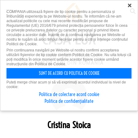
×
COMPANIA utilizează fişiere de tip cookie pentru a personaliza și
îmbunătăți experiența ta pe Website-ul nostru. Te informăm că ne-am
actualizat politicile cu cele mai recente modificări propuse de
Regulamentul (UE) 2016/679 privind protecția persoanelor fizice în ceea
ce privește prelucrarea datelor cu caracter personal și privind libera
circulație a acestor date. Înainte de a continua navigarea pe Website-ul
nostru te rugăm să aloci timpul necesar pentru a citi și înțelege conținutul
Politicii de Cookie.
Prin continuarea navigării pe Website-ul nostru confirmi acceptarea
utilizării fişierelor de tip cookie conform Politicii de Cookie. Nu uita totuși că
PRIMA PLATFORMĂ DE
poți modifica în orice moment setările acestor fişiere cookie urmând
AMENAJĂRI DIN ROMÂNIA
instrucțiunile din Politica de Cookie.
SUNT DE ACORD CU POLITICA DE COOKIE
Puteți merge chiar acum și să vă exprimați acordul individual la nivel de
cookie:
Politica de colectare acord cookie
Politica de confidențialitate
Cristina Stoica