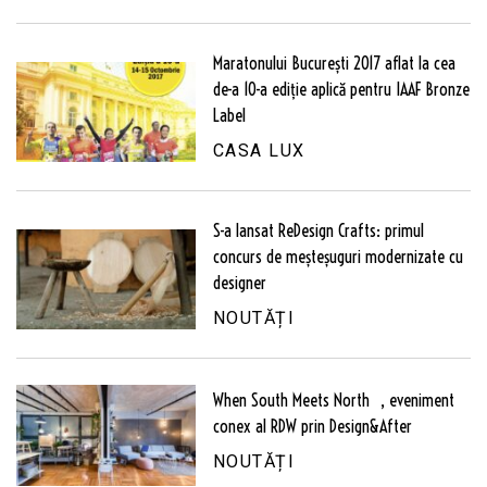
Maratonului București 2017 aflat la cea
de-a 10-a ediție aplică pentru IAAF Bronze
Label
CASA LUX
S-a lansat ReDesign Crafts: primul
concurs de meșteșuguri modernizate cu
designer
NOUTĂȚI
When South Meets North , eveniment
conex al RDW prin Design&After
NOUTĂȚI