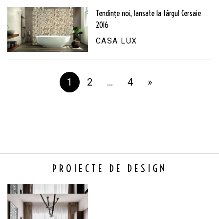
Tendințe noi, lansate la târgul Cersaie
2016
CASA LUX
1
2
…
4
»
PROIECTE DE DESIGN