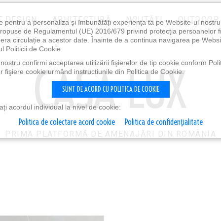
E DESIGN
ARHITECTURĂ
NOUTĂȚI
OUTDOOR
e pentru a personaliza și îmbunătăți experiența ta pe Website-ul nostr
i propuse de Regulamentul (UE) 2016/679 privind protecția persoanelor f
ibera circulație a acestor date. Înainte de a continua navigarea pe Websi
l Politicii de Cookie.
ostru confirmi acceptarea utilizării fişierelor de tip cookie conform Polit
 fişiere cookie urmând instrucțiunile din Politica de Cookie.
SUNT DE ACORD CU POLITICA DE COOKIE
i acordul individual la nivel de cookie:
Politica de colectare acord cookie
Politica de confidențialitate
PRIMA PLATFORMĂ DE AMENAJĂRI DIN ROMÂNIA