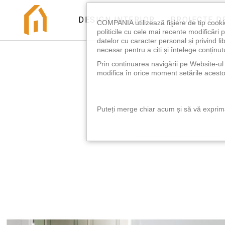
DESIGN INTERIOR
PROIECTE D
COMPANIA utilizează fişiere de tip cooki
politicile cu cele mai recente modificăr
datelor cu caracter personal și privind l
necesar pentru a citi și înțelege conținutu
Prin continuarea navigării pe Website-ul n
modifica în orice moment setările acestor
Puteți merge chiar acum și să vă exprimaț