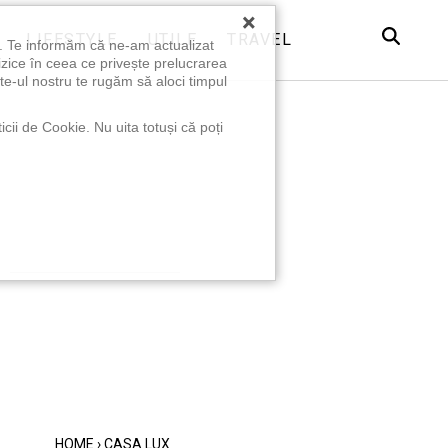
×
LIFESTYLE
UTILE
TRAVEL
u. Te informăm că ne-am actualizat
izice în ceea ce privește prelucrarea
te-ul nostru te rugăm să aloci timpul
icii de Cookie. Nu uita totuși că poți
HOME
›
CASA LUX