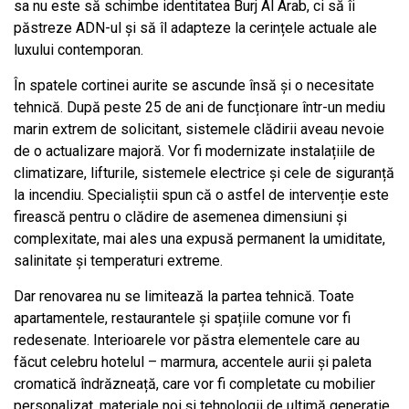
sa nu este să schimbe identitatea Burj Al Arab, ci să îi
păstreze ADN-ul și să îl adapteze la cerințele actuale ale
luxului contemporan.
În spatele cortinei aurite se ascunde însă și o necesitate
tehnică. După peste 25 de ani de funcționare într-un mediu
marin extrem de solicitant, sistemele clădirii aveau nevoie
de o actualizare majoră. Vor fi modernizate instalațiile de
climatizare, lifturile, sistemele electrice și cele de siguranță
la incendiu. Specialiștii spun că o astfel de intervenție este
firească pentru o clădire de asemenea dimensiuni și
complexitate, mai ales una expusă permanent la umiditate,
salinitate și temperaturi extreme.
Dar renovarea nu se limitează la partea tehnică. Toate
apartamentele, restaurantele și spațiile comune vor fi
redesenate. Interioarele vor păstra elementele care au
făcut celebru hotelul – marmura, accentele aurii și paleta
cromatică îndrăzneață, care vor fi completate cu mobilier
personalizat, materiale noi și tehnologii de ultimă generație.