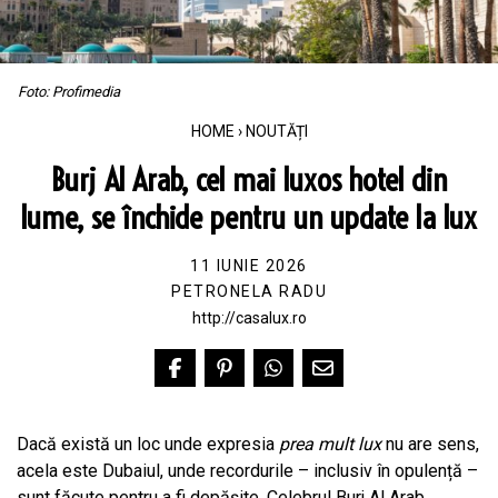
Foto: Profimedia
HOME
›
NOUTĂȚI
Burj Al Arab, cel mai luxos hotel din
lume, se închide pentru un update la lux
11 IUNIE 2026
PETRONELA RADU
http://casalux.ro
Dacă există un loc unde expresia
prea mult lux
nu are sens,
acela este Dubaiul, unde recordurile – inclusiv în opulență –
sunt făcute pentru a fi depășite. Celebrul Burj Al Arab,