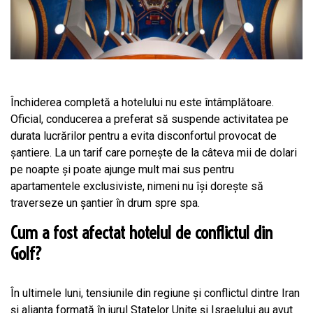
Închiderea completă a hotelului nu este întâmplătoare.
Oficial, conducerea a preferat să suspende activitatea pe
durata lucrărilor pentru a evita disconfortul provocat de
șantiere. La un tarif care pornește de la câteva mii de dolari
pe noapte și poate ajunge mult mai sus pentru
apartamentele exclusiviste, nimeni nu își dorește să
traverseze un șantier în drum spre spa.
Cum a fost afectat hotelul de conflictul din
Golf?
În ultimele luni, tensiunile din regiune și conflictul dintre Iran
și alianța formată în jurul Statelor Unite și Israelului au avut