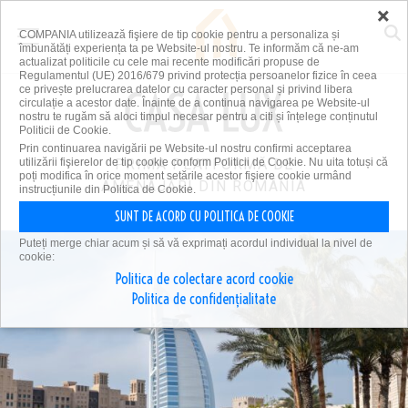
×
COMPANIA utilizează fişiere de tip cookie pentru a personaliza și
îmbunătăți experiența ta pe Website-ul nostru. Te informăm că ne-am
actualizat politicile cu cele mai recente modificări propuse de
Regulamentul (UE) 2016/679 privind protecția persoanelor fizice în ceea
ce privește prelucrarea datelor cu caracter personal și privind libera
circulație a acestor date. Înainte de a continua navigarea pe Website-ul
nostru te rugăm să aloci timpul necesar pentru a citi și înțelege conținutul
Politicii de Cookie.
Prin continuarea navigării pe Website-ul nostru confirmi acceptarea
utilizării fişierelor de tip cookie conform Politicii de Cookie. Nu uita totuși că
PRIMA PLATFORMĂ DE
poți modifica în orice moment setările acestor fişiere cookie urmând
AMENAJĂRI DIN ROMÂNIA
instrucțiunile din Politica de Cookie.
SUNT DE ACORD CU POLITICA DE COOKIE
Puteți merge chiar acum și să vă exprimați acordul individual la nivel de
cookie:
Politica de colectare acord cookie
Politica de confidențialitate