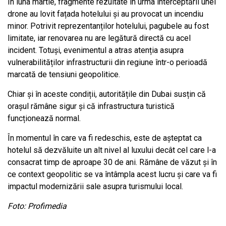
În luna martie, fragmente rezultate în urma interceptării unei
drone au lovit fațada hotelului și au provocat un incendiu
minor. Potrivit reprezentanților hotelului, pagubele au fost
limitate, iar renovarea nu are legătură directă cu acel
incident. Totuși, evenimentul a atras atenția asupra
vulnerabilităților infrastructurii din regiune într-o perioadă
marcată de tensiuni geopolitice.
Chiar și în aceste condiții, autoritățile din Dubai susțin că
orașul rămâne sigur și că infrastructura turistică
funcționează normal.
În momentul în care va fi redeschis, este de așteptat ca
hotelul să dezvăluite un alt nivel al luxului decât cel care l-a
consacrat timp de aproape 30 de ani. Rămâne de văzut și în
ce context geopolitic se va întâmpla acest lucru și care va fi
impactul modernizării sale asupra turismului local.
Foto: Profimedia