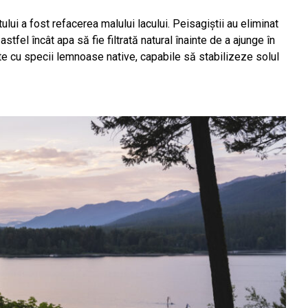
lui a fost refacerea malului lacului. Peisagiștii au eliminat
astfel încât apa să fie filtrată natural înainte de a ajunge în
te cu specii lemnoase native, capabile să stabilizeze solul