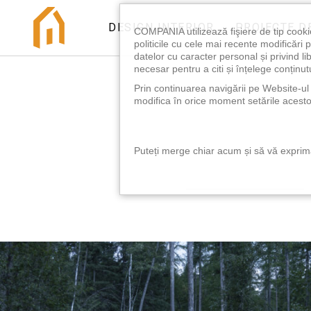
DESIGN INTERIOR
PROIECTE D
COMPANIA utilizează fişiere de tip cooki
politicile cu cele mai recente modificăr
datelor cu caracter personal și privind l
necesar pentru a citi și înțelege conținutu
Prin continuarea navigării pe Website-ul n
modifica în orice moment setările acestor
Puteți merge chiar acum și să vă exprimaț