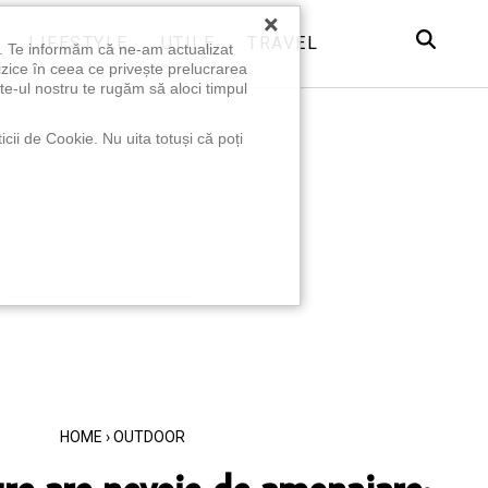
×
LIFESTYLE
UTILE
TRAVEL
u. Te informăm că ne-am actualizat
izice în ceea ce privește prelucrarea
te-ul nostru te rugăm să aloci timpul
icii de Cookie. Nu uita totuși că poți
HOME
›
OUTDOOR