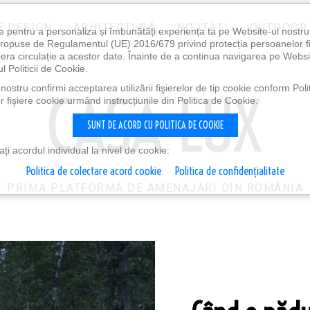
E DESIGN
ARHITECTURĂ
NOUTĂȚI
OUTDOOR
e pentru a personaliza și îmbunătăți experiența ta pe Website-ul nostr
i propuse de Regulamentul (UE) 2016/679 privind protecția persoanelor f
ibera circulație a acestor date. Înainte de a continua navigarea pe Websi
l Politicii de Cookie.
ostru confirmi acceptarea utilizării fişierelor de tip cookie conform Polit
 fişiere cookie urmând instrucțiunile din Politica de Cookie.
SUNT DE ACORD CU POLITICA DE COOKIE
i acordul individual la nivel de cookie:
Politica de colectare acord cookie
Politica de confidențialitate
PRIMA PLATFORMĂ DE AMENAJĂRI DIN ROMÂNIA