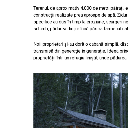
Terenul, de aproximativ 4.000 de metri pătrați,
construcții realizate prea aproape de apă. Ziduril
specifice au dus în timp la eroziune, scurgeri n
schimb, pădurea din jur încă păstra farmecul natu
Noii proprietari și-au dorit o cabană simplă, disc
transmisă din generație în generație. Ideea prin
proprietății într-un refugiu liniștit, unde pădur