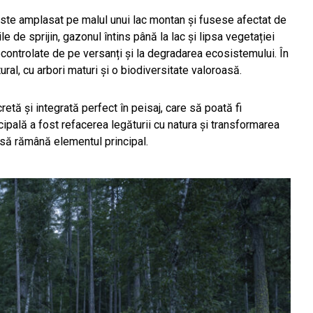
 este amplasat pe malul unui lac montan și fusese afectat de
e de sprijin, gazonul întins până la lac și lipsa vegetației
econtrolate de pe versanți și la degradarea ecosistemului. În
ral, cu arbori maturi și o biodiversitate valoroasă.
retă și integrată perfect în peisaj, care să poată fi
cipală a fost refacerea legăturii cu natura și transformarea
ea să rămână elementul principal.