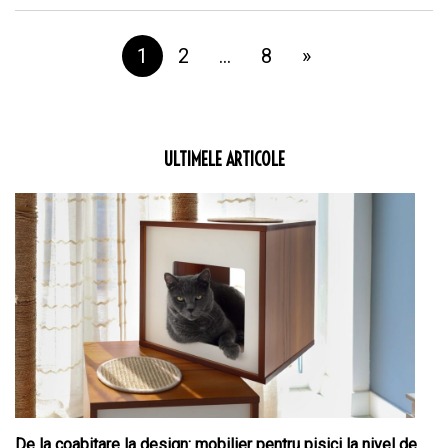
1
2
…
8
»
ULTIMELE ARTICOLE
De la coabitare la design: mobilier pentru pisici la nivel de