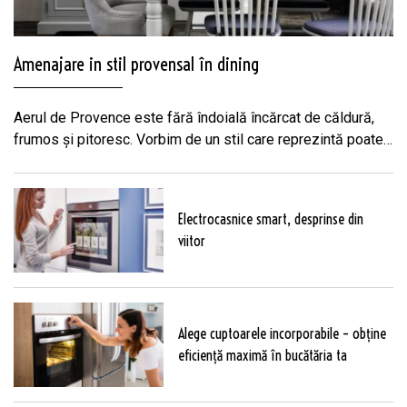
Amenajare in stil provensal în dining
Aerul de Provence este fără îndoială încărcat de căldură,
frumos și pitoresc. Vorbim de un stil care reprezintă poate
cel mai bine zicala „Casă, dulce casă”. Haideți să vedem
cum putem obține o amenajare în stil provensal în dining,
care să te învăluie cu note confortabile și calde. (mai mult…)
Electrocasnice smart, desprinse din
viitor
Alege cuptoarele incorporabile – obține
eficiență maximă în bucătăria ta