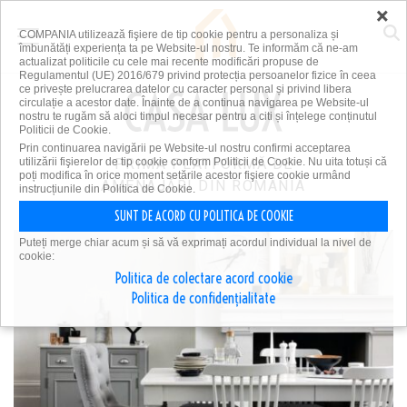
×
COMPANIA utilizează fişiere de tip cookie pentru a personaliza și
îmbunătăți experiența ta pe Website-ul nostru. Te informăm că ne-am
actualizat politicile cu cele mai recente modificări propuse de
Regulamentul (UE) 2016/679 privind protecția persoanelor fizice în ceea
ce privește prelucrarea datelor cu caracter personal și privind libera
circulație a acestor date. Înainte de a continua navigarea pe Website-ul
nostru te rugăm să aloci timpul necesar pentru a citi și înțelege conținutul
Politicii de Cookie.
Prin continuarea navigării pe Website-ul nostru confirmi acceptarea
utilizării fişierelor de tip cookie conform Politicii de Cookie. Nu uita totuși că
PRIMA PLATFORMĂ DE
poți modifica în orice moment setările acestor fişiere cookie urmând
AMENAJĂRI DIN ROMÂNIA
instrucțiunile din Politica de Cookie.
SUNT DE ACORD CU POLITICA DE COOKIE
Puteți merge chiar acum și să vă exprimați acordul individual la nivel de
cookie:
Politica de colectare acord cookie
Politica de confidențialitate