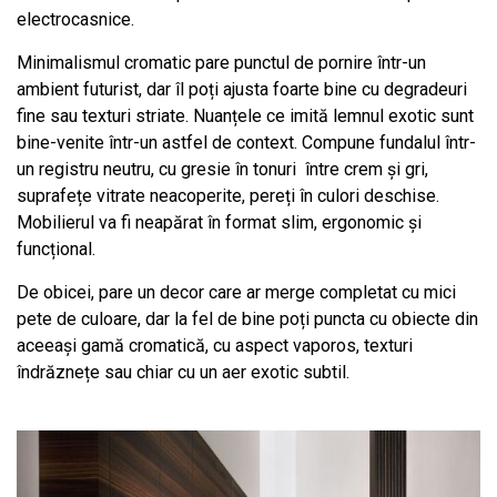
electrocasnice.
Minimalismul cromatic pare punctul de pornire într-un
ambient futurist, dar îl poți ajusta foarte bine cu degradeuri
fine sau texturi striate. Nuanțele ce imită lemnul exotic sunt
bine-venite într-un astfel de context. Compune fundalul într-
un registru neutru, cu gresie în tonuri
între crem și gri,
suprafețe vitrate neacoperite, pereți în culori deschise.
Mobilierul va fi neapărat în format slim, ergonomic și
funcțional.
De obicei, pare un decor care ar merge completat cu mici
pete de culoare, dar la fel de bine poți puncta cu obiecte din
aceeași gamă cromatică, cu aspect vaporos, texturi
îndrăznețe sau chiar cu un aer exotic subtil.