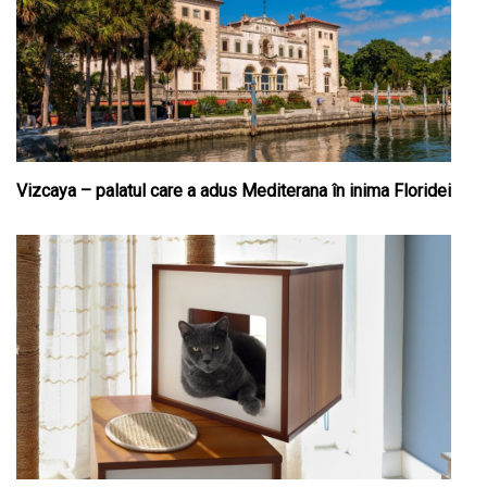
Vizcaya – palatul care a adus Mediterana în inima Floridei