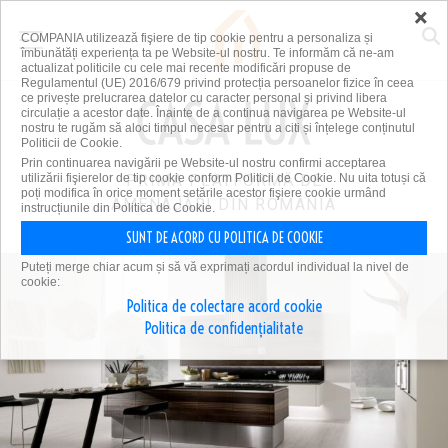
×
COMPANIA utilizează fişiere de tip cookie pentru a personaliza și
îmbunătăți experiența ta pe Website-ul nostru. Te informăm că ne-am
actualizat politicile cu cele mai recente modificări propuse de
Regulamentul (UE) 2016/679 privind protecția persoanelor fizice în ceea
ce privește prelucrarea datelor cu caracter personal și privind libera
circulație a acestor date. Înainte de a continua navigarea pe Website-ul
nostru te rugăm să aloci timpul necesar pentru a citi și înțelege conținutul
Politicii de Cookie.
Prin continuarea navigării pe Website-ul nostru confirmi acceptarea
utilizării fişierelor de tip cookie conform Politicii de Cookie. Nu uita totuși că
PRIMA PLATFORMĂ DE
poți modifica în orice moment setările acestor fişiere cookie urmând
AMENAJĂRI DIN ROMÂNIA
instrucțiunile din Politica de Cookie.
SUNT DE ACORD CU POLITICA DE COOKIE
Puteți merge chiar acum și să vă exprimați acordul individual la nivel de
cookie:
Politica de colectare acord cookie
Politica de confidențialitate