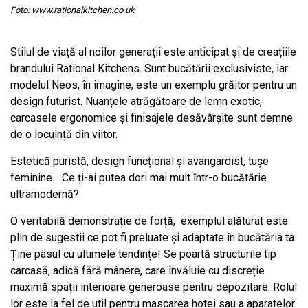
Foto: www.rationalkitchen.co.uk
Stilul de viață al noilor generații este anticipat și de creațiile
brandului Rational Kitchens. Sunt bucătării exclusiviste, iar
modelul Neos, în imagine, este un exemplu grăitor pentru un
design futurist. Nuanțele atrăgătoare de lemn exotic,
carcasele ergonomice și finisajele desăvârșite sunt demne
de o locuință din viitor.
Estetică puristă, design funcțional și avangardist, tușe
feminine… Ce ți-ai putea dori mai mult într-o bucătărie
ultramodernă?
O veritabilă demonstrație de forță,
exemplul alăturat este
plin de sugestii ce pot fi preluate și adaptate în bucătăria ta.
Ține pasul cu ultimele tendințe! Se poartă structurile tip
carcasă, adică fără mânere, care învăluie cu discreție
maximă spații interioare generoase pentru depozitare. Rolul
lor este la fel de util pentru mascarea hotei sau a aparatelor