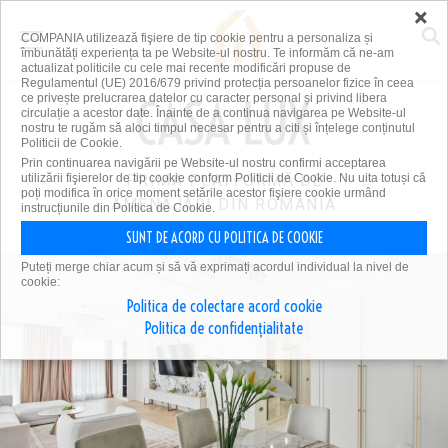
×
COMPANIA utilizează fişiere de tip cookie pentru a personaliza și
îmbunătăți experiența ta pe Website-ul nostru. Te informăm că ne-am
actualizat politicile cu cele mai recente modificări propuse de
Regulamentul (UE) 2016/679 privind protecția persoanelor fizice în ceea
ce privește prelucrarea datelor cu caracter personal și privind libera
circulație a acestor date. Înainte de a continua navigarea pe Website-ul
nostru te rugăm să aloci timpul necesar pentru a citi și înțelege conținutul
Politicii de Cookie.
Prin continuarea navigării pe Website-ul nostru confirmi acceptarea
utilizării fişierelor de tip cookie conform Politicii de Cookie. Nu uita totuși că
PRIMA PLATFORMĂ DE
poți modifica în orice moment setările acestor fişiere cookie urmând
AMENAJĂRI DIN ROMÂNIA
instrucțiunile din Politica de Cookie.
SUNT DE ACORD CU POLITICA DE COOKIE
Puteți merge chiar acum și să vă exprimați acordul individual la nivel de
cookie:
Politica de colectare acord cookie
Politica de confidențialitate