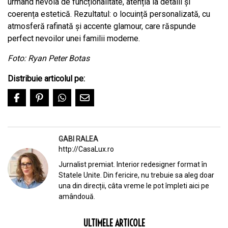
urmând nevoia de funcționalitate, atenția la detalii și
coerența estetică. Rezultatul: o locuință personalizată, cu
atmosferă rafinată și accente glamour, care răspunde
perfect nevoilor unei familii moderne.
Foto: Ryan Peter Botas
Distribuie articolul pe:
GABI RALEA
http://CasaLux.ro
Jurnalist premiat. Interior redesigner format în
Statele Unite. Din fericire, nu trebuie sa aleg doar
una din direcții, câta vreme le pot împleti aici pe
amândouă.
ULTIMELE ARTICOLE