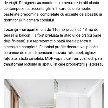
de viață. Designerii au construit o amenajare în stil clasic
contemporan cu accente glam, în care culorile neutre
pastelate predomină, completate cu accente de albastru în
dormitor și în camera copilului.
Locuința – un apartament de 110 mp și cu încă 48 mp de
terasa și balcon – a fost preluată la stadiul de gri (cu băile
deja finisate) și a reprezentat o bază ideală pentru o
amenajare completă. Folosind profile decorative, placări
ceramice de mari dimensiuni, mozaic, fototapet, oglinzi
fațetate, sticlă canelată, MDF vopsit, catifea, voal, echipa a
transformat locuința în spațiul în care proprietarii și-l doreau.