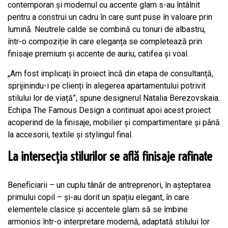
contemporan și modernul cu accente glam s-au întâlnit
pentru a construi un cadru în care sunt puse în valoare prin
lumină. Neutrele calde se combină cu tonuri de albastru,
într-o compoziție în care eleganța se completează prin
finisaje premium și accente de auriu, catifea și voal.
„Am fost implicați în proiect încă din etapa de consultanță,
sprijinindu-i pe clienți în alegerea apartamentului potrivit
stilului lor de viață”, spune designerul Natalia Berezovskaia.
Echipa The Famous Design a continuat apoi acest proiect
acoperind de la finisaje, mobilier și compartimentare și până
la accesorii, textile și stylingul final.
La intersecția stilurilor se află finisaje rafinate
Beneficiarii – un cuplu tânăr de antreprenori, în așteptarea
primului copil – și-au dorit un spațiu elegant, în care
elementele clasice și accentele glam să se îmbine
armonios într-o interpretare modernă, adaptată stilului lor