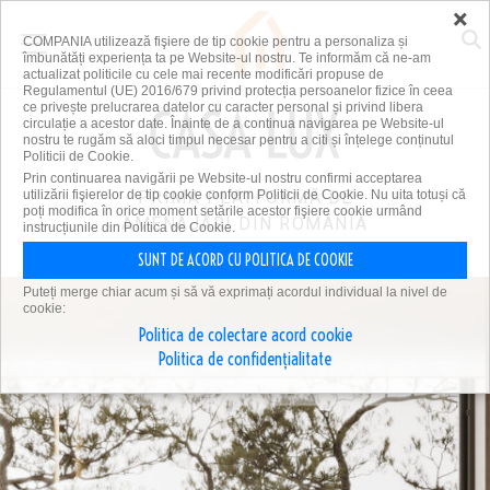
×
COMPANIA utilizează fişiere de tip cookie pentru a personaliza și
îmbunătăți experiența ta pe Website-ul nostru. Te informăm că ne-am
actualizat politicile cu cele mai recente modificări propuse de
Regulamentul (UE) 2016/679 privind protecția persoanelor fizice în ceea
ce privește prelucrarea datelor cu caracter personal și privind libera
circulație a acestor date. Înainte de a continua navigarea pe Website-ul
nostru te rugăm să aloci timpul necesar pentru a citi și înțelege conținutul
Politicii de Cookie.
Prin continuarea navigării pe Website-ul nostru confirmi acceptarea
utilizării fişierelor de tip cookie conform Politicii de Cookie. Nu uita totuși că
PRIMA PLATFORMĂ DE
poți modifica în orice moment setările acestor fişiere cookie urmând
AMENAJĂRI DIN ROMÂNIA
instrucțiunile din Politica de Cookie.
SUNT DE ACORD CU POLITICA DE COOKIE
Puteți merge chiar acum și să vă exprimați acordul individual la nivel de
cookie:
Politica de colectare acord cookie
Politica de confidențialitate