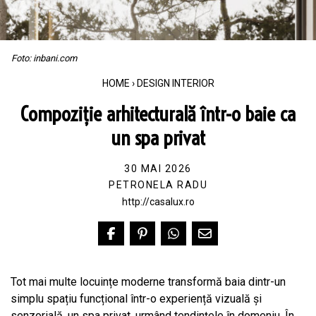
Foto: inbani.com
HOME
›
DESIGN INTERIOR
Compoziție arhitecturală într-o baie ca
un spa privat
30 MAI 2026
PETRONELA RADU
http://casalux.ro
Tot mai multe locuințe moderne transformă baia dintr-un
simplu spațiu funcțional într-o experiență vizuală și
senzorială, un spa privat, urmând tendințele în domeniu. În