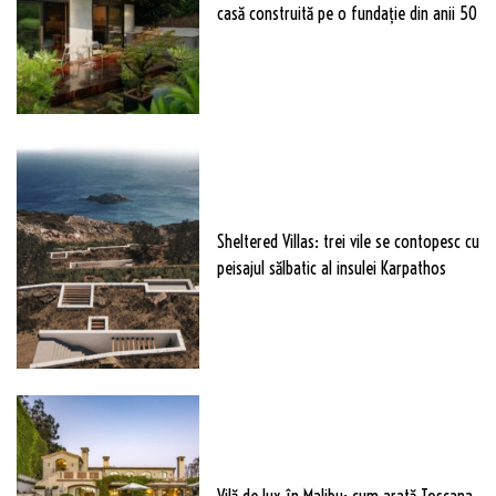
casă construită pe o fundație din anii 50
Sheltered Villas: trei vile se contopesc cu
peisajul sălbatic al insulei Karpathos
Vilă de lux în Malibu: cum arată Toscana