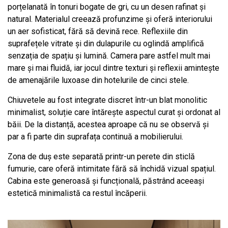
porțelanată în tonuri bogate de gri, cu un desen rafinat și
natural. Materialul creează profunzime și oferă interiorului
un aer sofisticat, fără să devină rece. Reflexiile din
suprafețele vitrate și din dulapurile cu oglindă amplifică
senzația de spațiu și lumină. Camera pare astfel mult mai
mare și mai fluidă, iar jocul dintre texturi și reflexii amintește
de amenajările luxoase din hotelurile de cinci stele.
Chiuvetele au fost integrate discret într-un blat monolitic
minimalist, soluție care întărește aspectul curat și ordonat al
băii. De la distanță, acestea aproape că nu se observă și
par a fi parte din suprafața continuă a mobilierului.
Zona de duș este separată printr-un perete din sticlă
fumurie, care oferă intimitate fără să închidă vizual spațiul.
Cabina este generoasă și funcțională, păstrând aceeași
estetică minimalistă ca restul încăperii.