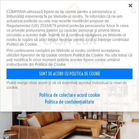
×
COMPANIA utilizează fişiere de tip cookie pentru a personaliza și
îmbunătăți experiența ta pe Website-ul nostru. Te informăm că ne-am
actualizat politicile cu cele mai recente modificări propuse de
Regulamentul (UE) 2016/679 privind protecția persoanelor fizice în ceea
ce privește prelucrarea datelor cu caracter personal și privind libera
circulație a acestor date. Înainte de a continua navigarea pe Website-ul
nostru te rugăm să aloci timpul necesar pentru a citi și înțelege conținutul
Politicii de Cookie.
Prin continuarea navigării pe Website-ul nostru confirmi acceptarea
utilizării fişierelor de tip cookie conform Politicii de Cookie. Nu uita totuși că
PRIMA PLATFORMĂ DE
poți modifica în orice moment setările acestor fişiere cookie urmând
AMENAJĂRI DIN ROMÂNIA
instrucțiunile din Politica de Cookie.
SUNT DE ACORD CU POLITICA DE COOKIE
Puteți merge chiar acum și să vă exprimați acordul individual la nivel de
cookie:
Politica de colectare acord cookie
Politica de confidențialitate