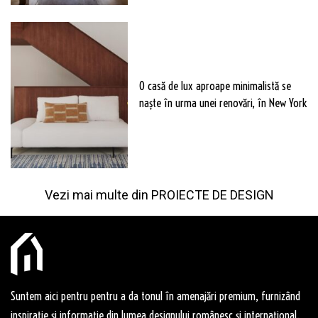
O casă de lux aproape minimalistă se
naște în urma unei renovări, în New York
Vezi mai multe din
PROIECTE DE DESIGN
Suntem aici pentru pentru a da tonul în amenajări premium, furnizând
inspirație și informație din lumea designului românesc și internațional.