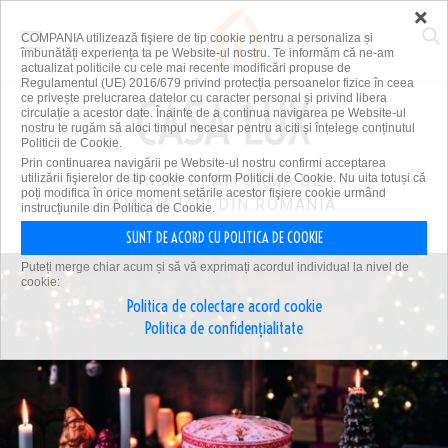
×
COMPANIA utilizează fişiere de tip cookie pentru a personaliza și
îmbunătăți experiența ta pe Website-ul nostru. Te informăm că ne-am
actualizat politicile cu cele mai recente modificări propuse de
Regulamentul (UE) 2016/679 privind protecția persoanelor fizice în ceea
ce privește prelucrarea datelor cu caracter personal și privind libera
circulație a acestor date. Înainte de a continua navigarea pe Website-ul
nostru te rugăm să aloci timpul necesar pentru a citi și înțelege conținutul
Politicii de Cookie.
Prin continuarea navigării pe Website-ul nostru confirmi acceptarea
utilizării fişierelor de tip cookie conform Politicii de Cookie. Nu uita totuși că
PRIMA PLATFORMĂ DE
poți modifica în orice moment setările acestor fişiere cookie urmând
AMENAJĂRI DIN ROMÂNIA
instrucțiunile din Politica de Cookie.
SUNT DE ACORD CU POLITICA DE COOKIE
Puteți merge chiar acum și să vă exprimați acordul individual la nivel de
cookie:
Politica de colectare acord cookie
Politica de confidențialitate