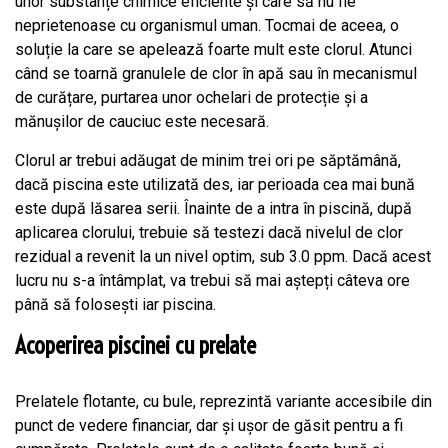
unor substanțe chimice eficiente și care să nu fie
neprietenoase cu organismul uman. Tocmai de aceea, o
soluție la care se apelează foarte mult este clorul. Atunci
când se toarnă granulele de clor în apă sau în mecanismul
de curățare, purtarea unor ochelari de protecție și a
mănușilor de cauciuc este necesară.
Clorul ar trebui adăugat de minim trei ori pe săptămână,
dacă piscina este utilizată des, iar perioada cea mai bună
este după lăsarea serii. Înainte de a intra în piscină, după
aplicarea clorului, trebuie să testezi dacă nivelul de clor
rezidual a revenit la un nivel optim, sub 3.0 ppm. Dacă acest
lucru nu s-a întâmplat, va trebui să mai aștepți câteva ore
până să folosești iar piscina.
Acoperirea piscinei cu prelate
Prelatele flotante, cu bule, reprezintă variante accesibile din
punct de vedere financiar, dar și ușor de găsit pentru a fi