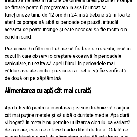
trebui să fie ales în funcție de dimensiunea piscinei. Pompa
de filtrare poate fi programată în așa fel încât să
funcționeze timp de 12 ore din 24, însă trebuie să fii foarte
atent ca pompa să aibă și perioade de pauză, întrucât
aceasta se poate încinge și este necesar să fie răcită din
când în când.
Presiunea din filtru nu trebuie să fie foarte crescută, însă în
cazul în care observi o creștere excesivă în perioadele
caniculare, nu ezita să speli filtrul. În perioadele mai
călduroase ale anului, presiunea ar trebui să fie verificată
de două ori pe săptămână.
Alimentarea cu apă cât mai curată
Apa folosită pentru alimentarea piscinei trebuie să conțină
cât mai puține metale și să aibă o duritate medie. Apa dură
și bogată în metale nu permite utilizarea clorului ca variantă
de oxidare, ceea ce o face foarte dificil de tratat. Odată ce