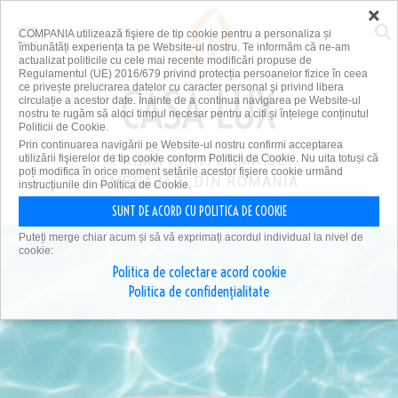
×
COMPANIA utilizează fişiere de tip cookie pentru a personaliza și
îmbunătăți experiența ta pe Website-ul nostru. Te informăm că ne-am
actualizat politicile cu cele mai recente modificări propuse de
Regulamentul (UE) 2016/679 privind protecția persoanelor fizice în ceea
ce privește prelucrarea datelor cu caracter personal și privind libera
circulație a acestor date. Înainte de a continua navigarea pe Website-ul
nostru te rugăm să aloci timpul necesar pentru a citi și înțelege conținutul
Politicii de Cookie.
Prin continuarea navigării pe Website-ul nostru confirmi acceptarea
utilizării fişierelor de tip cookie conform Politicii de Cookie. Nu uita totuși că
PRIMA PLATFORMĂ DE
poți modifica în orice moment setările acestor fişiere cookie urmând
AMENAJĂRI DIN ROMÂNIA
instrucțiunile din Politica de Cookie.
SUNT DE ACORD CU POLITICA DE COOKIE
Puteți merge chiar acum și să vă exprimați acordul individual la nivel de
cookie:
Politica de colectare acord cookie
Politica de confidențialitate