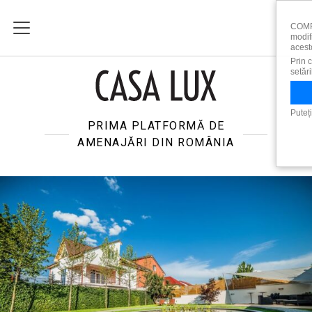
COMPA
modif
acest
Prin 
setăr
Puteț
PRIMA PLATFORMĂ DE
AMENAJĂRI DIN ROMÂNIA