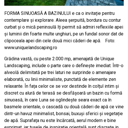
FORMA SINUOASĂ A BAZINULUI e ca o invitație pentru
contemplare și explorare. Aleea șerpuită, bordura cu contur
curbat și o mică peninsulă îți permit să admiri reflexiile apei
și luminii din foarte multe unghiuri, pe un fundal sonor dat de
clipoceala apei din cele două mici căderi de apă. Foto:
www.uniquelandscaping.ro
G
rădina vastă, cu peste 2.000 mp, amenajată de Unique
Landscaping, include o parte care o definește imediat. Într-o
alveolă delimitată pe trei laturi ne surprinde o amenajare
elaborată, cu linii minimaliste, punctată de elemente zen
relaxante. În fața celor ce se vor destinde în colțul intim și
discret cu alură de terasă se desfășoară un bazin cu formă
sinuoasă, în care Luna se oglindește seara exact ca în
basmele orientale, o cascadă cu două căderi de apă ce vine
dintr-un havuz minimalist, bonsai, buxuși sferici și vegetație
de apă. Suprafața nu este încărcată, aerul modern e bine
exprimat, iar tușele de inspirație orientală sunt discrete in