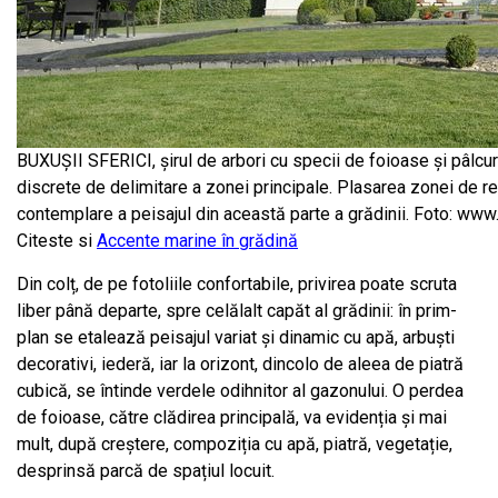
BUXUȘII SFERICI, șirul de arbori cu specii de foioase și pâlcu
discrete de delimitare a zonei principale. Plasarea zonei de rel
contemplare a peisajul din această parte a grădinii. Foto: ww
Citeste si
Accente marine în grădină
Din colț, de pe fotoliile confortabile, privirea poate scruta
liber până departe, spre celălalt capăt al grădinii: în prim-
plan se etalează peisajul variat și dinamic cu apă, arbuști
decorativi, iederă, iar la orizont, dincolo de aleea de piatră
cubică, se întinde verdele odihnitor al gazonului. O perdea
de foioase, către clădirea principală, va evidenția și mai
mult, după creștere, compoziția cu apă, piatră, vegetație,
desprinsă parcă de spațiul locuit.