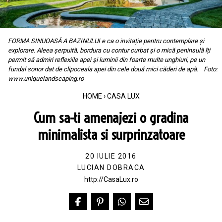
FORMA SINUOASĂ A BAZINULUI e ca o invitație pentru contemplare și
explorare. Aleea șerpuită, bordura cu contur curbat și o mică peninsulă îți
permit să admiri reflexiile apei și luminii din foarte multe unghiuri, pe un
fundal sonor dat de clipoceala apei din cele două mici căderi de apă. Foto:
www.uniquelandscaping.ro
HOME
›
CASA LUX
Cum sa-ti amenajezi o gradina
minimalista si surprinzatoare
20 IULIE 2016
LUCIAN DOBRACA
http://CasaLux.ro