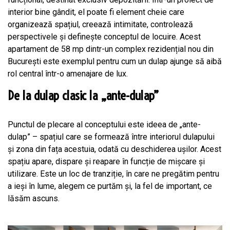
interior bine gândit, el poate fi element cheie care
organizează spațiul, creează intimitate, controlează
perspectivele și definește conceptul de locuire. Acest
apartament de 58 mp dintr-un complex rezidențial nou din
București este exemplul pentru cum un dulap ajunge să aibă
rol central într-o amenajare de lux.
De la dulap clasic la „ante-dulap”
Punctul de plecare al conceptului este ideea de „ante-
dulap” – spațiul care se formează între interiorul dulapului
și zona din fața acestuia, odată cu deschiderea ușilor. Acest
spațiu apare, dispare și reapare în funcție de mișcare și
utilizare. Este un loc de tranziție, în care ne pregătim pentru
a ieși în lume, alegem ce purtăm și, la fel de important, ce
lăsăm ascuns.