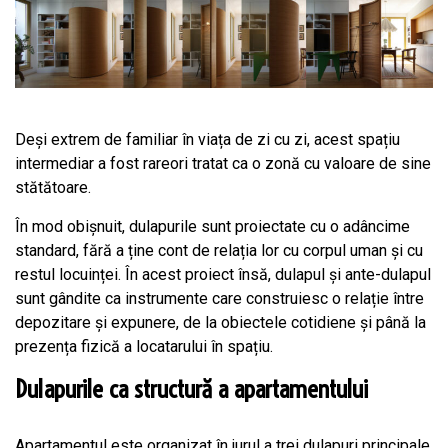
Deși extrem de familiar în viața de zi cu zi, acest spațiu
intermediar a fost rareori tratat ca o zonă cu valoare de sine
stătătoare.
În mod obișnuit, dulapurile sunt proiectate cu o adâncime
standard, fără a ține cont de relația lor cu corpul uman și cu
restul locuinței. În acest proiect însă, dulapul și ante-dulapul
sunt gândite ca instrumente care construiesc o relație între
depozitare și expunere, de la obiectele cotidiene și până la
prezența fizică a locatarului în spațiu.
Dulapurile ca structură a apartamentului
Apartamentul este organizat în jurul a trei dulapuri principale,