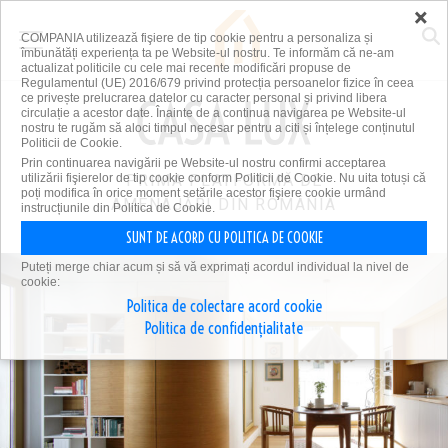
×
COMPANIA utilizează fişiere de tip cookie pentru a personaliza și
îmbunătăți experiența ta pe Website-ul nostru. Te informăm că ne-am
actualizat politicile cu cele mai recente modificări propuse de
Regulamentul (UE) 2016/679 privind protecția persoanelor fizice în ceea
ce privește prelucrarea datelor cu caracter personal și privind libera
circulație a acestor date. Înainte de a continua navigarea pe Website-ul
nostru te rugăm să aloci timpul necesar pentru a citi și înțelege conținutul
Politicii de Cookie.
Prin continuarea navigării pe Website-ul nostru confirmi acceptarea
utilizării fişierelor de tip cookie conform Politicii de Cookie. Nu uita totuși că
PRIMA PLATFORMĂ DE
poți modifica în orice moment setările acestor fişiere cookie urmând
AMENAJĂRI DIN ROMÂNIA
instrucțiunile din Politica de Cookie.
SUNT DE ACORD CU POLITICA DE COOKIE
Puteți merge chiar acum și să vă exprimați acordul individual la nivel de
cookie:
Politica de colectare acord cookie
Politica de confidențialitate