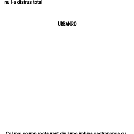
nu l-a distrus total
URBAN.RO
Cel mai scump restaurant din lume imbina gastronomia cu