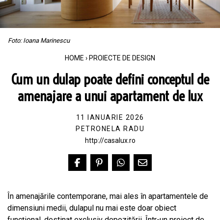
Foto: Ioana Marinescu
HOME
›
PROIECTE DE DESIGN
Cum un dulap poate defini conceptul de
amenajare a unui apartament de lux
11 IANUARIE 2026
PETRONELA RADU
http://casalux.ro
În amenajările contemporane, mai ales în apartamentele de
dimensiuni medii, dulapul nu mai este doar obiect
funcțional, destinat exclusiv depozitării. Într-un proiect de