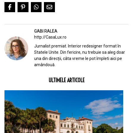
GABI RALEA
http://CasaLux.ro
Jurnalist premiat. Interior redesigner format în
Statele Unite. Din fericire, nu trebuie sa aleg doar
una din direcții, câta vreme le pot împleti aici pe
amândouă.
ULTIMELE ARTICOLE