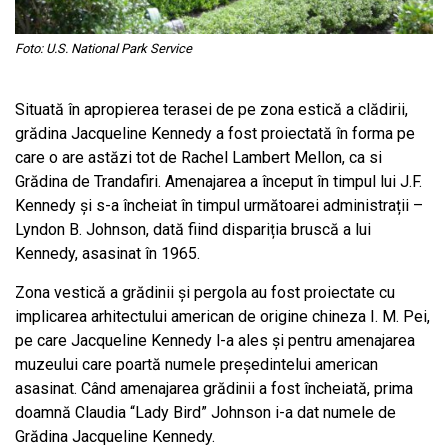
Foto: U.S. National Park Service
Situată în apropierea terasei de pe zona estică a clădirii,
grădina Jacqueline Kennedy a fost proiectată în forma pe
care o are astăzi tot de Rachel Lambert Mellon, ca si
Grădina de Trandafiri. Amenajarea a început în timpul lui J.F.
Kennedy și s-a încheiat în timpul următoarei administrații –
Lyndon B. Johnson, dată fiind dispariția bruscă a lui
Kennedy, asasinat în 1965.
Zona vestică a grădinii și pergola au fost proiectate cu
implicarea arhitectului american de origine chineza I. M. Pei,
pe care Jacqueline Kennedy l-a ales și pentru amenajarea
muzeului care poartă numele președintelui american
asasinat. Când amenajarea grădinii a fost încheiată, prima
doamnă Claudia “Lady Bird” Johnson i-a dat numele de
Grădina Jacqueline Kennedy.