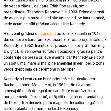
A fost transformată într-o grădină în stil colonial, pe zona
de vest a clădirii, de către Edith Roosevelt, soția
președintelui Theodore Roosevelt, în 1903. Prima doamnă
de atunci a pus bazele unei alte amenajări, pe latura estică,
unde acum se află grădina Jacqueline Kennedy.
A devenit grădină de
trandafiri
pe locația actuală în 1913,
dar cel care a transformat-o esențial a fost președintele J.F.
Kennedy, în 1962. Înaintea lui, președinții Harry S. Truman și
Dwight D. Eisenhower au folosit ocazional grădina pentru
conferințe de presă ori evenimente, dar Kennedy și-a dorit
un spațiu mai mare și mai bine amenajat în aer liber, o zonă
verde drept sală de ceremonii în aer liber.
Kennedy a lucrat cu un bună prietenă – horticultoarea
Rachel Lambert Mellon – și, în 1962, grădina a fost
amenajată după designul pe care îl are și astăzi, cu o
porțiune centrală cu iarbă, străjuită de șiruri de trandafiri și
de buxus. Trei din cele patru magnolii din colțurile grădinii
au fost plantate în memoria lui J.F. Kennedy.