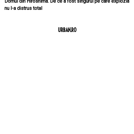
Domul din Hiroshima. De ce a fost singurul pe care explozia
nu l-a distrus total
URBAN.RO