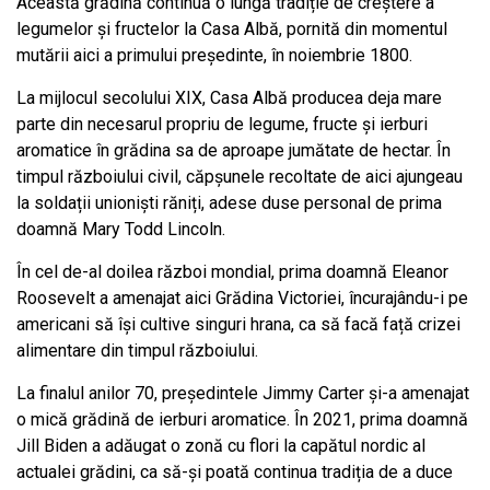
Această grădină continuă o lungă tradiție de creștere a
legumelor și fructelor la Casa Albă, pornită din momentul
mutării aici a primului președinte, în noiembrie 1800.
La mijlocul secolului XIX, Casa Albă producea deja mare
parte din necesarul propriu de legume, fructe și ierburi
aromatice în grădina sa de aproape jumătate de hectar. În
timpul războiului civil, căpșunele recoltate de aici ajungeau
la soldații unioniști răniți, adese duse personal de prima
doamnă Mary Todd Lincoln.
În cel de-al doilea război mondial, prima doamnă Eleanor
Roosevelt a amenajat aici Grădina Victoriei, încurajându-i pe
americani să își cultive singuri hrana, ca să facă față crizei
alimentare din timpul războiului.
La finalul anilor 70, președintele Jimmy Carter și-a amenajat
o mică grădină de ierburi aromatice. În 2021, prima doamnă
Jill Biden a adăugat o zonă cu flori la capătul nordic al
actualei grădini, ca să-și poată continua tradiția de a duce