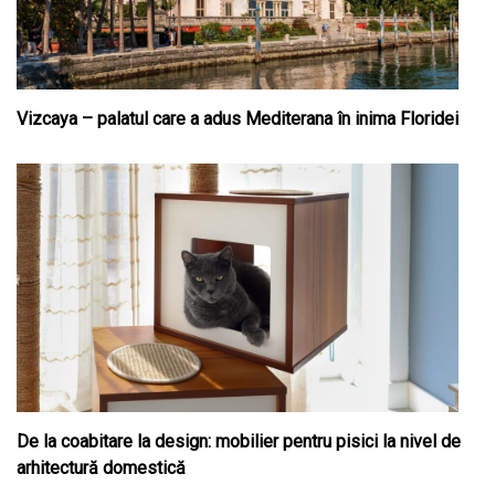
Vizcaya – palatul care a adus Mediterana în inima Floridei
De la coabitare la design: mobilier pentru pisici la nivel de
arhitectură domestică