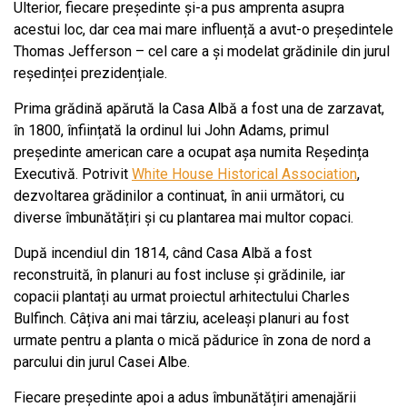
Ulterior, fiecare președinte și-a pus amprenta asupra
acestui loc, dar cea mai mare influență a avut-o președintele
Thomas Jefferson – cel care a și modelat grădinile din jurul
reședinței prezidențiale.
Prima grădină apărută la Casa Albă a fost una de zarzavat,
în 1800, înființată la ordinul lui John Adams, primul
președinte american care a ocupat așa numita Reședința
Executivă. Potrivit
White House Historical Association
,
dezvoltarea grădinilor a continuat, în anii următori, cu
diverse îmbunătățiri și cu plantarea mai multor copaci.
După incendiul din 1814, când Casa Albă a fost
reconstruită, în planuri au fost incluse și grădinile, iar
copacii plantați au urmat proiectul arhitectului Charles
Bulfinch. Câțiva ani mai târziu, aceleași planuri au fost
urmate pentru a planta o mică pădurice în zona de nord a
parcului din jurul Casei Albe.
Fiecare președinte apoi a adus îmbunătățiri amenajării