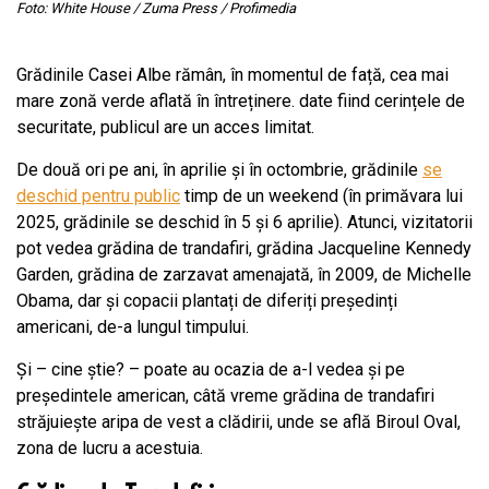
F
oto: White House / Zuma Press / Profimedia
Grădinile Casei Albe rămân, în momentul de față, cea mai
mare zonă verde aflată în întreținere. date fiind cerințele de
securitate, publicul are un acces limitat.
De două ori pe ani, în aprilie și în octombrie, grădinile
se
deschid pentru public
timp de un weekend (în primăvara lui
2025, grădinile se deschid în 5 și 6 aprilie). Atunci, vizitatorii
pot vedea grădina de trandafiri, grădina Jacqueline Kennedy
Garden, grădina de zarzavat amenajată, în 2009, de Michelle
Obama, dar și copacii plantați de diferiți președinți
americani, de-a lungul timpului.
Și – cine știe? – poate au ocazia de a-l vedea și pe
președintele american, câtă vreme grădina de trandafiri
străjuiește aripa de vest a clădirii, unde se află Biroul Oval,
zona de lucru a acestuia.