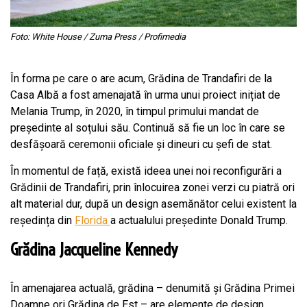
Foto: White House / Zuma Press / Profimedia
În forma pe care o are acum, Grădina de Trandafiri de la
Casa Albă a fost amenajată în urma unui proiect inițiat de
Melania Trump, în 2020, în timpul primului mandat de
președinte al soțului său. Continuă să fie un loc în care se
desfășoară ceremonii oficiale și dineuri cu șefi de stat.
În momentul de față, există ideea unei noi reconfigurări a
Grădinii de Trandafiri, prin înlocuirea zonei verzi cu piatră ori
alt material dur, după un design asemănător celui existent la
reședința din
Florida
a actualului președinte Donald Trump.
Grădina Jacqueline Kennedy
În amenajarea actuală, grădina – denumită și Grădina Primei
Doamne ori Grădina de Est – are elemente de design