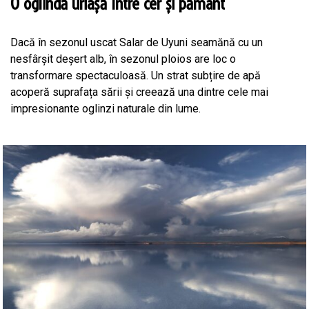
O oglindă uriașă între cer și pământ
Dacă în sezonul uscat Salar de Uyuni seamănă cu un
nesfârșit deșert alb, în sezonul ploios are loc o
transformare spectaculoasă. Un strat subțire de apă
acoperă suprafața sării și creează una dintre cele mai
impresionante oglinzi naturale din lume.