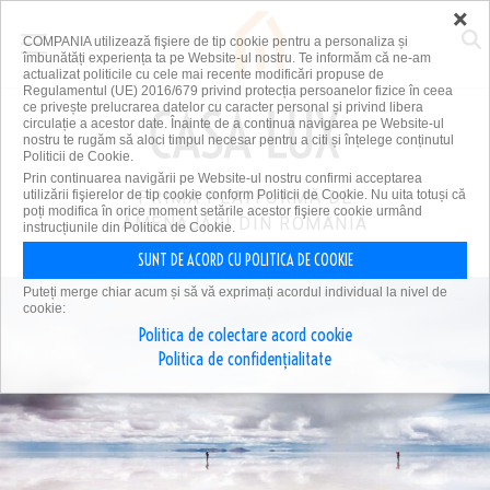
×
COMPANIA utilizează fişiere de tip cookie pentru a personaliza și
îmbunătăți experiența ta pe Website-ul nostru. Te informăm că ne-am
actualizat politicile cu cele mai recente modificări propuse de
Regulamentul (UE) 2016/679 privind protecția persoanelor fizice în ceea
ce privește prelucrarea datelor cu caracter personal și privind libera
circulație a acestor date. Înainte de a continua navigarea pe Website-ul
nostru te rugăm să aloci timpul necesar pentru a citi și înțelege conținutul
Politicii de Cookie.
Prin continuarea navigării pe Website-ul nostru confirmi acceptarea
utilizării fişierelor de tip cookie conform Politicii de Cookie. Nu uita totuși că
PRIMA PLATFORMĂ DE
poți modifica în orice moment setările acestor fişiere cookie urmând
AMENAJĂRI DIN ROMÂNIA
instrucțiunile din Politica de Cookie.
SUNT DE ACORD CU POLITICA DE COOKIE
Puteți merge chiar acum și să vă exprimați acordul individual la nivel de
cookie:
Politica de colectare acord cookie
Politica de confidențialitate