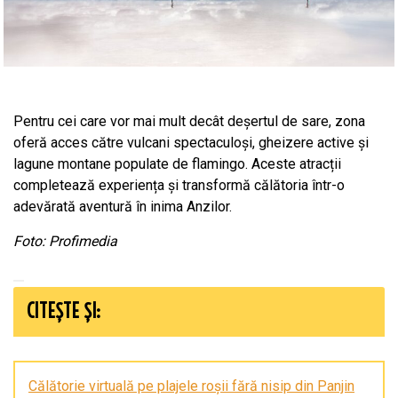
Pentru cei care vor mai mult decât deșertul de sare, zona
oferă acces către vulcani spectaculoși, gheizere active și
lagune montane populate de flamingo. Aceste atracții
completează experiența și transformă călătoria într-o
adevărată aventură în inima Anzilor.
Foto: Profimedia
CITEȘTE ȘI:
Călătorie virtuală pe plajele roșii fără nisip din Panjin