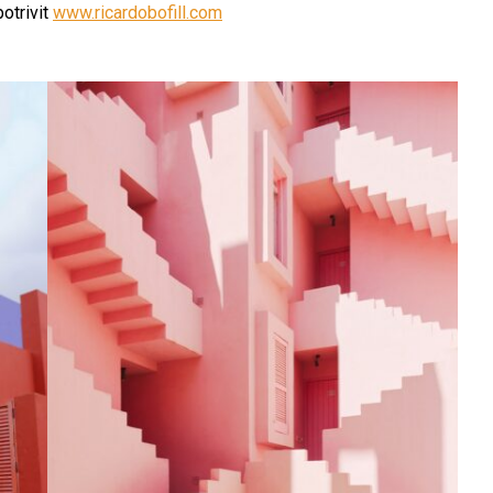
potrivit
www.ricardobofill.com