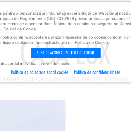
E DESIGN
ARHITECTURĂ
NOUTĂȚI
OUTDOOR
e pentru a personaliza și îmbunătăți experiența ta pe Website-ul nostr
i propuse de Regulamentul (UE) 2016/679 privind protecția persoanelor f
ibera circulație a acestor date. Înainte de a continua navigarea pe Websi
l Politicii de Cookie.
ostru confirmi acceptarea utilizării fişierelor de tip cookie conform Polit
 fişiere cookie urmând instrucțiunile din Politica de Cookie.
SUNT DE ACORD CU POLITICA DE COOKIE
i acordul individual la nivel de cookie:
Politica de colectare acord cookie
Politica de confidențialitate
PRIMA PLATFORMĂ DE AMENAJĂRI DIN ROMÂNIA