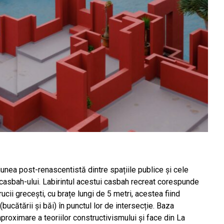
iunea post-renascentistă dintre spațiile publice și cele
 casbah-ului. Labirintul acestui casbah recreat corespunde
ucii grecești, cu brațe lungi de 5 metri, acestea fiind
(bucătării și băi) în punctul lor de intersecție. Baza
roximare a teoriilor constructivismului și face din La