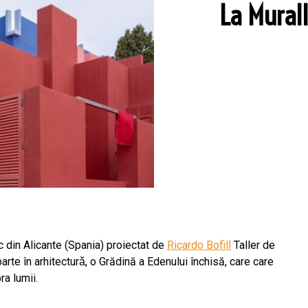
La Murall
c din Alicante (Spania) proiectat de
Ricardo Bofill
Taller de
rte în arhitecturǎ, o Grădină a Edenului închisă, care care
ra lumii.