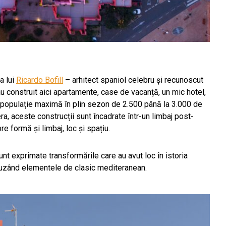
a lui
Ricardo Bofill
– arhitect spaniol celebru și recunoscut
au construit aici apartamente, case de vacanță, un mic hotel,
u o populație maximă în plin sezon de 2.500 până la 3.000 de
 aceste construcții sunt încadrate într-un limbaj post-
e formă și limbaj, loc și spațiu.
nt exprimate transformările care au avut loc în istoria
ncluzând elementele de clasic mediteranean.