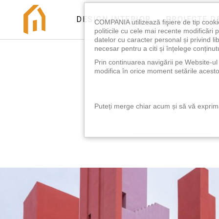
DESIGN INTERIOR
PROIECTE D
COMPANIA utilizează fişiere de tip cooki
politicile cu cele mai recente modificăr
datelor cu caracter personal și privind l
necesar pentru a citi și înțelege conținutu
Prin continuarea navigării pe Website-ul n
modifica în orice moment setările acestor
Puteți merge chiar acum și să vă exprimaț