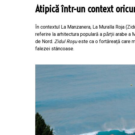
Atipică într-un context oric
În contextul La Manzanera, La Muralla Roja (Zidu
referire la arhitectura populară a pǎrții arabe a M
de Nord.
Zidul Roșu
este ca o fortăreață care ma
falezei stâncoase.