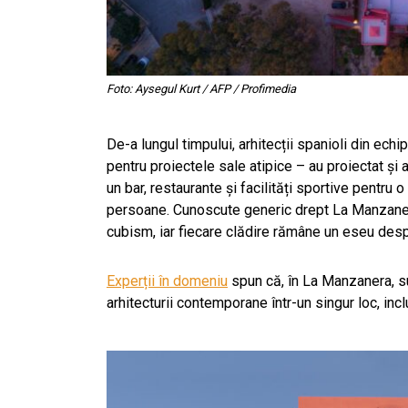
Foto: Aysegul Kurt / AFP / Profimedia
De-a lungul timpului, arhitecții spanioli din echip
pentru proiectele sale atipice – au proiectat și 
un bar, restaurante și facilități sportive pentr
persoane. Cunoscute generic drept La Manzanera,
cubism, iar fiecare clădire rămâne un eseu despr
Experții în domeniu
spun că, în La Manzanera, su
arhitecturii contemporane într-un singur loc, i