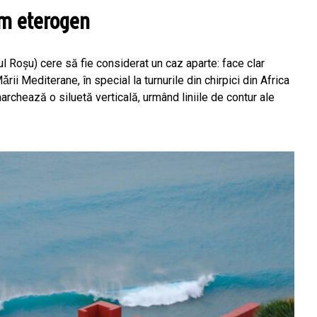
um eterogen
l Roșu) cere să fie considerat un caz aparte: face clar
ǎrii Mediterane, în special la turnurile din chirpici din Africa
rchează o siluetă verticală, urmând liniile de contur ale