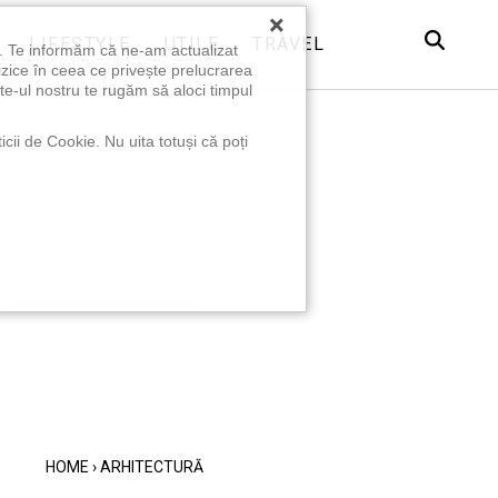
×
LIFESTYLE
UTILE
TRAVEL
u. Te informăm că ne-am actualizat
izice în ceea ce privește prelucrarea
te-ul nostru te rugăm să aloci timpul
icii de Cookie. Nu uita totuși că poți
HOME
›
ARHITECTURĂ