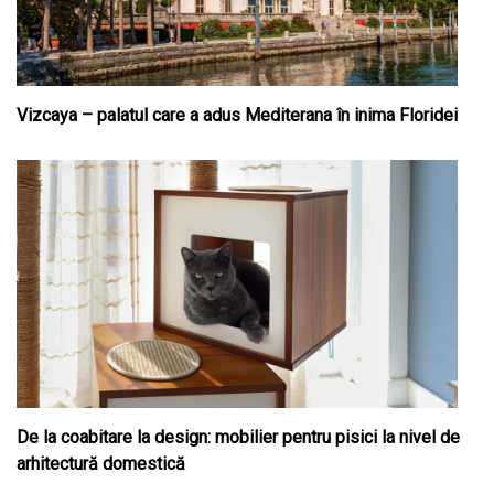
Vizcaya – palatul care a adus Mediterana în inima Floridei
De la coabitare la design: mobilier pentru pisici la nivel de
arhitectură domestică