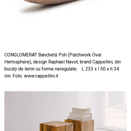
CONGLOMERAT Banchetă Poh (Patchwork Oval
Hemisphere), design Raphael Navot, brand Cappellini, din
bucăți de lemn cu forme neregulate. L 233 x l 50 x h 34
cm. Foto: www.cappellini.it