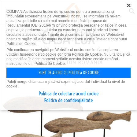
×
COMPANIA utilizează fişiere de tip cookie pentru a personaliza și
îmbunătăți experiența ta pe Website-ul nostru. Te informăm că ne-am
actualizat politicile cu cele mai recente modificări propuse de
Regulamentul (UE) 2016/679 privind protecția persoanelor fizice în ceea
ce privește prelucrarea datelor cu caracter personal și privind libera
circulație a acestor date. Înainte de a continua navigarea pe Website-ul
nostru te rugăm să aloci timpul necesar pentru a citi și înțelege conținutul
Politicii de Cookie.
Prin continuarea navigării pe Website-ul nostru confirmi acceptarea
utilizării fişierelor de tip cookie conform Politicii de Cookie. Nu uita totuși că
PRIMA PLATFORMĂ DE
poți modifica în orice moment setările acestor fişiere cookie urmând
AMENAJĂRI DIN ROMÂNIA
instrucțiunile din Politica de Cookie.
SUNT DE ACORD CU POLITICA DE COOKIE
Puteți merge chiar acum și să vă exprimați acordul individual la nivel de
cookie:
Politica de colectare acord cookie
Politica de confidențialitate