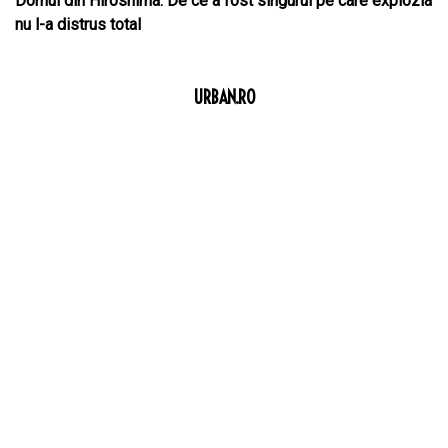
Domul din Hiroshima. De ce a fost singurul pe care explozia
nu l-a distrus total
URBAN.RO