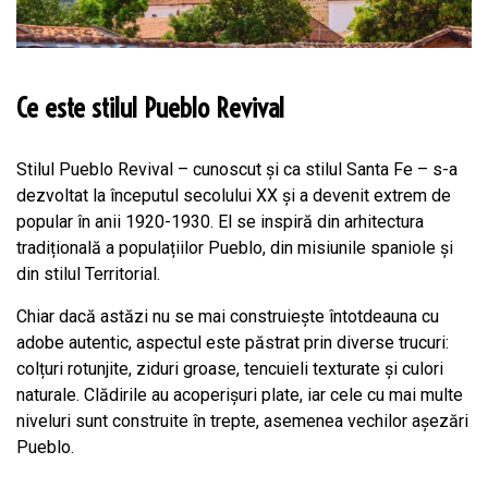
Ce este stilul Pueblo Revival
Stilul Pueblo Revival – cunoscut și ca stilul Santa Fe – s-a
dezvoltat la începutul secolului XX și a devenit extrem de
popular în anii 1920-1930. El se inspiră din arhitectura
tradițională a populațiilor Pueblo, din misiunile spaniole și
din stilul Territorial.
Chiar dacă astăzi nu se mai construiește întotdeauna cu
adobe autentic, aspectul este păstrat prin diverse trucuri:
colțuri rotunjite, ziduri groase, tencuieli texturate și culori
naturale. Clădirile au acoperișuri plate, iar cele cu mai multe
niveluri sunt construite în trepte, asemenea vechilor așezări
Pueblo.