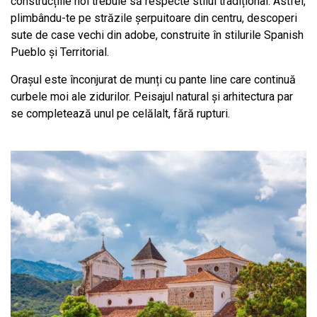
construcțiile noi trebuie să respecte stilul tradițional. Astfel,
plimbându-te pe străzile șerpuitoare din centru, descoperi
sute de case vechi din adobe, construite în stilurile Spanish
Pueblo și Territorial.
Orașul este înconjurat de munți cu pante line care continuă
curbele moi ale zidurilor. Peisajul natural și arhitectura par
se completează unul pe celălalt, fără rupturi.