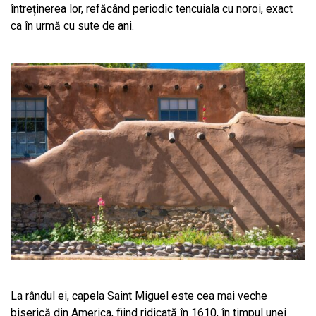
întreținerea lor, refăcând periodic tencuiala cu noroi, exact
ca în urmă cu sute de ani.
La rândul ei, capela Saint Miguel este cea mai veche
biserică din America, fiind ridicată în 1610, în timpul unei