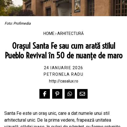
Foto: Profimedia
HOME
›
ARHITECTURĂ
Orașul Santa Fe sau cum arată stilul
Pueblo Revival în 50 de nuanțe de maro
24 IANUARIE 2026
PETRONELA RADU
http://casalux.ro
Santa Fe este un oraș unic, care a dat numele unui stil
arhitectural unic. De la prima vedere, frapează unitatea
vizuală: clădiri joase, în culori de pământ, cu forme rotunjite