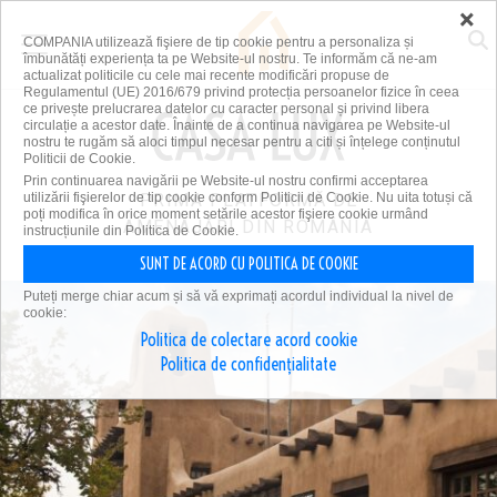
×
COMPANIA utilizează fişiere de tip cookie pentru a personaliza și
îmbunătăți experiența ta pe Website-ul nostru. Te informăm că ne-am
actualizat politicile cu cele mai recente modificări propuse de
Regulamentul (UE) 2016/679 privind protecția persoanelor fizice în ceea
ce privește prelucrarea datelor cu caracter personal și privind libera
circulație a acestor date. Înainte de a continua navigarea pe Website-ul
nostru te rugăm să aloci timpul necesar pentru a citi și înțelege conținutul
Politicii de Cookie.
Prin continuarea navigării pe Website-ul nostru confirmi acceptarea
utilizării fişierelor de tip cookie conform Politicii de Cookie. Nu uita totuși că
PRIMA PLATFORMĂ DE
poți modifica în orice moment setările acestor fişiere cookie urmând
AMENAJĂRI DIN ROMÂNIA
instrucțiunile din Politica de Cookie.
SUNT DE ACORD CU POLITICA DE COOKIE
Puteți merge chiar acum și să vă exprimați acordul individual la nivel de
cookie:
Politica de colectare acord cookie
Politica de confidențialitate