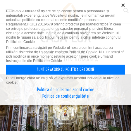
×
COMPANIA utilizează fişiere de tip cookie pentru a personaliza și
îmbunătăți experiența ta pe Website-ul nostru. Te informăm că ne-am
actualizat politicile cu cele mai recente modificări propuse de
Regulamentul (UE) 2016/679 privind protecția persoanelor fizice în ceea
ce privește prelucrarea datelor cu caracter personal și privind libera
circulație a acestor date. Înainte de a continua navigarea pe Website-ul
nostru te rugăm să aloci timpul necesar pentru a citi și înțelege conținutul
Politicii de Cookie.
Prin continuarea navigării pe Website-ul nostru confirmi acceptarea
utilizării fişierelor de tip cookie conform Politicii de Cookie. Nu uita totuși că
PRIMA PLATFORMĂ DE
poți modifica în orice moment setările acestor fişiere cookie urmând
AMENAJĂRI DIN ROMÂNIA
instrucțiunile din Politica de Cookie.
SUNT DE ACORD CU POLITICA DE COOKIE
Puteți merge chiar acum și să vă exprimați acordul individual la nivel de
cookie:
Politica de colectare acord cookie
Politica de confidențialitate