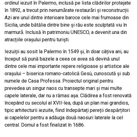
ordinul iezuit în Palermo, inclusă pe lista clădirilor protejate
în 1892, a trecut prin nenumǎrate restaurǎri şi reconstrucții.
Azi are unul dintre interioare baroce cele mai frumoase din
Sicilia, unde bătălia dintre bine și rău este sculptată viu în
marmurǎ. Inclusă în patrimoniu UNESCO, a devenit una din
atracțiile orașului pentru turiști.
Iezuiții au sosit la Palermo în 1549 și, în doar câțiva ani, au
început să pună bazele a ceea ce avea să devină unul
dintre cele mai importante repere religioase și artistice ale
orașului – biserica romano-catolică Gesù, cunoscută și sub
numele de Casa Professa. Proiectul original pentru
prevedea un singur naos cu transepte mari și mai multe
capele laterale, dar nu a rămas așa. Clădirea a fost renovată
începând cu secolul al XVII-lea, după un plan mai grandios,
tipic arhitecturii iezuite, fiind îndepărtați pereții despărțitori
ai capelelor pentru a adăuga două naosuri laterale la cel
central. Domul a fost finalizat în 1686.