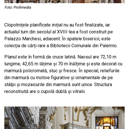
Foto: Profimedia
Clopotnițele planificate inițial nu au fost finalizate, iar
actualul turn din secolul al XVIII-lea a fost construit pe
Palazzo Marchesi, adiacent. În spatele bisericii, este
colecția de cărți rare a Bibliotecii Comunale din Palermo.
Planul este în formă de cruce latină. Naosul are 72,10 m
lungime, 42,65 m lățime și 70 m înălțime și este decorat cu
marmură policromată, stuc și fresce. În special, reliefurile
din marmură cu motive figurative și ornamentale de pe
stâlpi și mozaicurile din marmură sunt unice. Structura
reconstruită are o cupolă dublă și vitralii.