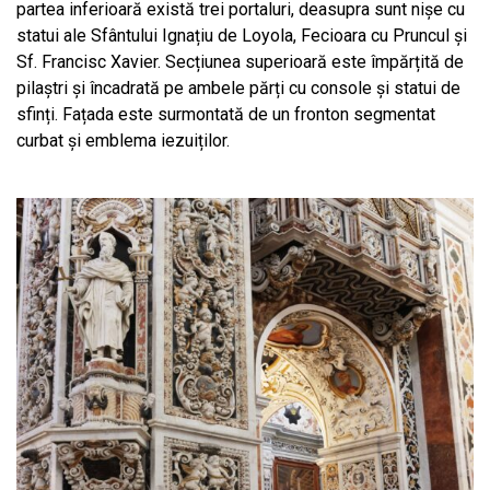
partea inferioară există trei portaluri, deasupra sunt nișe cu
statui ale Sfântului Ignațiu de Loyola, Fecioara cu Pruncul și
Sf. Francisc Xavier. Secțiunea superioară este împărțită de
pilaștri și încadrată pe ambele părți cu console și statui de
sfinți. Fațada este surmontată de un fronton segmentat
curbat și emblema iezuiților.