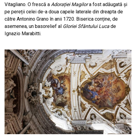
Vitagliano. O frescă a
Adorației Magilor
a fost adăugată și
pe pereții celei de-a doua capele laterale din dreapta de
către Antonino Grano în anii 1720. Biserica conține, de
asemenea, un basorelief al
Gloriei Sfântului Luca
de
Ignazio Marabitti.