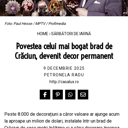
Foto: Paul Hesse / MPTV / Profimedia
HOME
›
SĂRBĂTORI DE IARNĂ
Povestea celui mai bogat brad de
Crăciun, devenit decor permanent
9 DECEMBRIE 2025
PETRONELA RADU
http://casalux.ro
Peste 8.000 de decorațiuni a căror valoare ar ajunge acum
la aproape un milion de dolari, instalate într-un brad de
Crăciun de șase metri înălțime și a cărui decorare începea