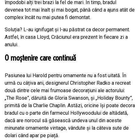
împodobi alți trei brazi la fel de mari. În timp, bradul
devenea tot mai înalt și mai bogat, până când a ajuns atât de
complex încât nu mai putea fi demontat.
Soluția? L-au ignifugat și l-au păstrat ca decor permanent.
Astfel, în casa Lloyd, Crăciunul era prezent în fiecare zi a
anului.
O moștenire care continuă
Pasiunea lui Harold pentru ornamente nu a fost uitată. În
urmă cu câțiva ani, designerul Christopher Radko a recreat
două dintre cele mai frumoase decorațiuni ale actorului:
„The Rose”, dăruită de Gloria Swanson, și „Holiday Bounty”,
primită de la Charlie Chaplin. Astăzi, oricine își poate decora
bradul cu o parte din farmecul Hollywoodului de altădată,
dacă are norocul să găsească undeva unul din aceste
minunate ornamente vintage, vândute și la câteva sute de
dolari când apar pe piață.