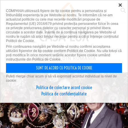
×
COMPANIA utilizează fişiere de tip cookie pentru a personaliza și
îmbunătăți experiența ta pe Website-ul nostru. Te informăm că ne-am
actualizat politicile cu cele mai recente modificări propuse de
Regulamentul (UE) 2016/679 privind protecția persoanelor fizice în ceea
ce privește prelucrarea datelor cu caracter personal și privind libera
circulație a acestor date. Înainte de a continua navigarea pe Website-ul
nostru te rugăm să aloci timpul necesar pentru a citi și înțelege conținutul
Politicii de Cookie.
Prin continuarea navigării pe Website-ul nostru confirmi acceptarea
utilizării fişierelor de tip cookie conform Politicii de Cookie. Nu uita totuși că
PRIMA PLATFORMĂ DE
poți modifica în orice moment setările acestor fişiere cookie urmând
AMENAJĂRI DIN ROMÂNIA
instrucțiunile din Politica de Cookie.
SUNT DE ACORD CU POLITICA DE COOKIE
Puteți merge chiar acum și să vă exprimați acordul individual la nivel de
cookie:
Politica de colectare acord cookie
Politica de confidențialitate