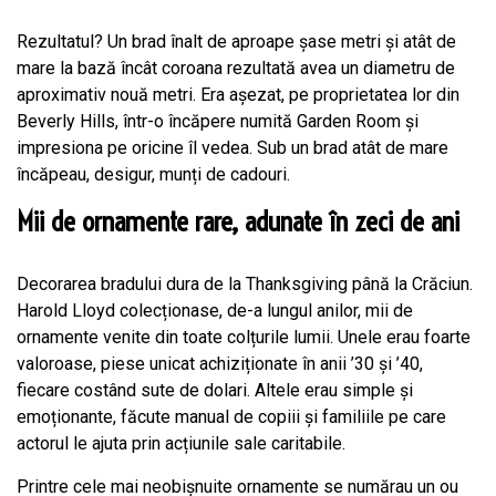
Rezultatul? Un brad înalt de aproape șase metri și atât de
mare la bază încât coroana rezultată avea un diametru de
aproximativ nouă metri. Era așezat, pe proprietatea lor din
Beverly Hills, într-o încăpere numită Garden Room și
impresiona pe oricine îl vedea. Sub un brad atât de mare
încăpeau, desigur, munți de cadouri.
Mii de ornamente rare, adunate în zeci de ani
Decorarea bradului dura de la Thanksgiving până la Crăciun.
Harold Lloyd colecționase, de-a lungul anilor, mii de
ornamente venite din toate colțurile lumii. Unele erau foarte
valoroase, piese unicat achiziționate în anii ’30 și ’40,
fiecare costând sute de dolari. Altele erau simple și
emoționante, făcute manual de copiii și familiile pe care
actorul le ajuta prin acțiunile sale caritabile.
Printre cele mai neobișnuite ornamente se numărau un ou