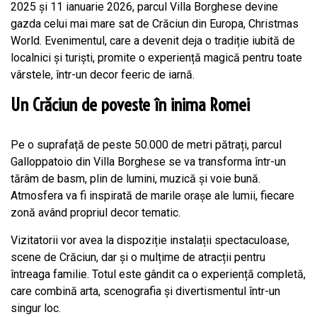
2025 și 11 ianuarie 2026, parcul Villa Borghese devine
gazda celui mai mare sat de Crăciun din Europa, Christmas
World. Evenimentul, care a devenit deja o tradiție iubită de
localnici și turiști, promite o experiență magică pentru toate
vârstele, într-un decor feeric de iarnă.
Un Crăciun de poveste în inima Romei
Pe o suprafață de peste 50.000 de metri pătrați, parcul
Galloppatoio din Villa Borghese se va transforma într-un
tărâm de basm, plin de lumini, muzică și voie bună.
Atmosfera va fi inspirată de marile orașe ale lumii, fiecare
zonă având propriul decor tematic.
Vizitatorii vor avea la dispoziție instalații spectaculoase,
scene de Crăciun, dar și o mulțime de atracții pentru
întreaga familie. Totul este gândit ca o experiență completă,
care combină arta, scenografia și divertismentul într-un
singur loc.