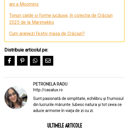
ani a Moomins
Tonuri calde și forme jucăușe, în colecția de Crăciun
2025 de la Marimekko
Cum aranjezi festiv masa de Crăciun?
Distribuie articolul pe:
PETRONELA RADU
http://casalux.ro
Sunt pasionată de simplitate, echilibru și frumosul
din lucrurile mărunte. Iubesc natura și tot ceea ce
aduce armonie în viața de zi cu zi.
ULTIMELE ARTICOLE