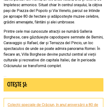
împletesc armonios. Situat chiar în centrul orașului, la câțiva
pași de Piazza del Popolo și Via Veneto, parcul se întinde
pe aproape 80 de hectare și adăpostește muzee celebre,
grădini amenajate, fântâni și alei umbroase.
Printre cele mai cunoscute atracții se numără Galleria
Borghese, care găzduiește capodopere semnate de Bernini,
Caravaggio și Rafael, dar și Terrazza del Pincio, un loc
spectaculos de unde se poate admira panorama Romei. În
fiecare an, Villa Borghese devine punctul central al vieții
culturale și recreative din capitala Italiei, dar în perioada
Crăciunului se transformă complet.
CITEȘTE ȘI:
Colecții speciale de Crăciun, în anul aniversării a 80 de