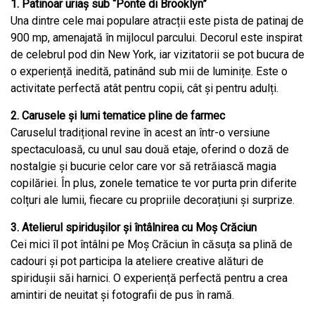
1. Patinoar uriaș sub “Ponte di Brooklyn”
Una dintre cele mai populare atracții este pista de patinaj de
900 mp, amenajată în mijlocul parcului. Decorul este inspirat
de celebrul pod din New York, iar vizitatorii se pot bucura de
o experiență inedită, patinând sub mii de luminițe. Este o
activitate perfectă atât pentru copii, cât și pentru adulți.
2. Carusele și lumi tematice pline de farmec
Caruselul tradițional revine în acest an într-o versiune
spectaculoasă, cu unul sau două etaje, oferind o doză de
nostalgie și bucurie celor care vor să retrăiască magia
copilăriei. În plus, zonele tematice te vor purta prin diferite
colțuri ale lumii, fiecare cu propriile decorațiuni și surprize.
3. Atelierul spiridușilor și întâlnirea cu Moș Crăciun
Cei mici îl pot întâlni pe Moș Crăciun în căsuța sa plină de
cadouri și pot participa la ateliere creative alături de
spiridușii săi harnici. O experiență perfectă pentru a crea
amintiri de neuitat și fotografii de pus în ramă.