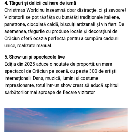
4. Târguri și delicii culinare de iarnă
Christmas World nu înseamnă doar distracție, ci și savoare!
Vizitatorii se pot răsfăța cu bunătăți tradiționale italiene,
panettone, ciocolată caldă, biscuiți artizanali și vin fiert. De
asemenea, târgurile cu produse locale și decorațiuni de
Crăciun oferă ocazia perfectă pentru a cumpăra cadouri
unice, realizate manual.
5. Show-uri și spectacole live
Ediția din 2025 aduce o noutate de proporții: un mare
spectacol de Crăciun pe scenă, cu peste 300 de artiști
internaționali. Dans, muzică, lumini și costume
impresionante, totul într-un show creat să aducă spiritul
sărbătorilor mai aproape de fiecare vizitator.