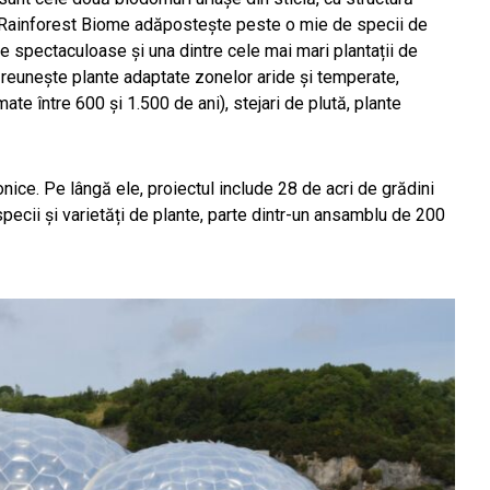
. Rainforest Biome adăpostește peste o mie de specii de
ice spectaculoase și una dintre cele mai mari plantații de
reunește plante adaptate zonelor aride și temperate,
ate între 600 și 1.500 de ani), stejari de plută, plante
ice. Pe lângă ele, proiectul include 28 de acri de grădini
specii și varietăți de plante, parte dintr-un ansamblu de 200