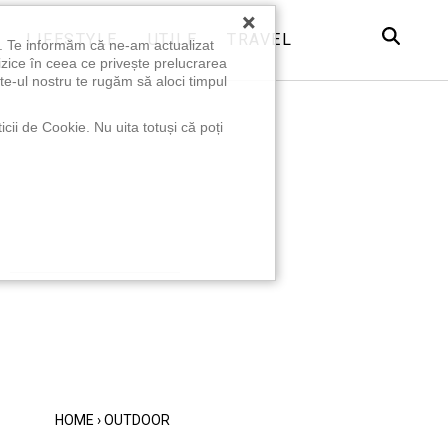
×
LIFESTYLE
UTILE
TRAVEL
u. Te informăm că ne-am actualizat
izice în ceea ce privește prelucrarea
te-ul nostru te rugăm să aloci timpul
icii de Cookie. Nu uita totuși că poți
HOME
›
OUTDOOR