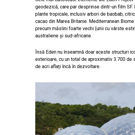
geodezică, care par desprinse dintr-un film SF
plante tropicale, inclusiv arbori de baobab, citr
cacao din Marea Britanie. Mediterranean Biome 
precum măslini foarte vechi (unii cu vârste estim
australiene și sud-africane.
Însă Eden nu înseamnă doar aceste structuri icon
exterioare, cu un total de aproximativ 3.700 de 
de acri aflați încă în dezvoltare.