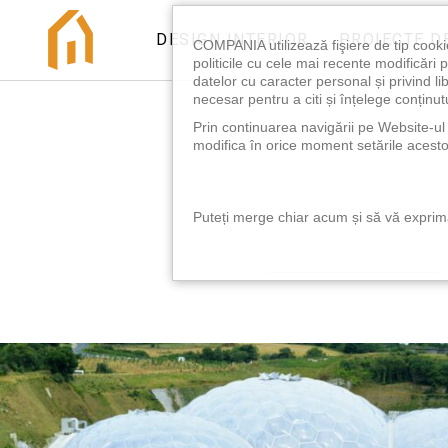
DESIGN INTERIOR
PROIECTE D
COMPANIA utilizează fişiere de tip cooki
politicile cu cele mai recente modificăr
datelor cu caracter personal și privind l
necesar pentru a citi și înțelege conținutu
Prin continuarea navigării pe Website-ul n
modifica în orice moment setările acestor
Puteți merge chiar acum și să vă exprimaț