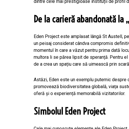
dintre cele mai prestigioase instituții de profil 
De la carieră abandonată la
Eden Project este amplasat lângă St Austell, pe 
un peisaj considerat cândva compromis definitiv.
momentul în care a văzut pentru prima dată locul:
multora li se părea lipsit de speranță. Pentru e
de a crea un spațiu care să uimească prin scară,
Astăzi, Eden este un exemplu puternic despre cu
promovează biodiversitatea globală, viața suste
oferă și o experiență memorabilă vizitatorilor.
Simbolul Eden Project
Cele mai cunoscute elemente ale Eden Project su