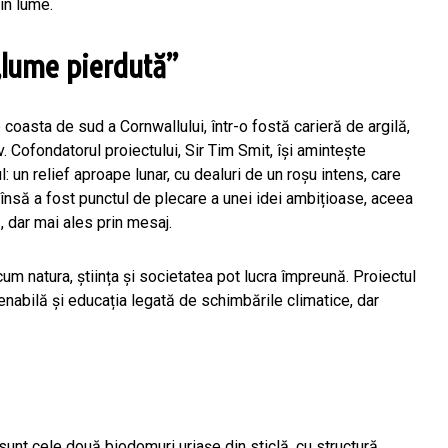
din lume.
 „lume pierdută”
coasta de sud a Cornwallului, într-o fostă carieră de argilă,
 Cofondatorul proiectului, Sir Tim Smit, își amintește
 un relief aproape lunar, cu dealuri de un roșu intens, care
l însă a fost punctul de plecare a unei idei ambițioase, aceea
 dar mai ales prin mesaj.
m natura, știința și societatea pot lucra împreună. Proiectul
nabilă și educația legată de schimbările climatice, dar
nt cele două biodomuri uriașe din sticlă, cu structură