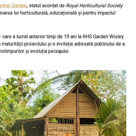
rtner Garden
, statut acordat de
Royal Horticultural Society
oarea lor horticulturală, educațională și pentru impactul
– care a lucrat anterior timp de 19 ani la RHS Garden Wisley
aturității proiectului și o invitație adresată publicului de a
timpurilor și evoluția peisajului.