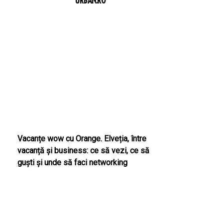
URBAN.RO
Vacanțe wow cu Orange. Elveția, între
vacanță și business: ce să vezi, ce să
guști și unde să faci networking