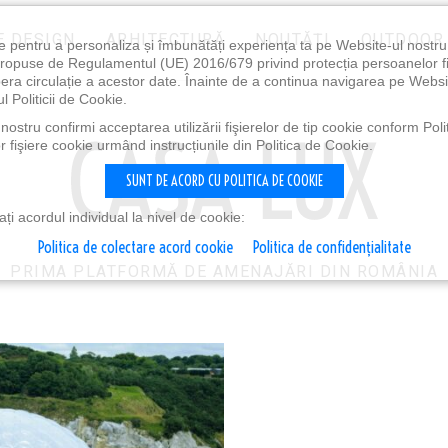
E DESIGN
ARHITECTURĂ
NOUTĂȚI
OUTDOOR
e pentru a personaliza și îmbunătăți experiența ta pe Website-ul nostr
i propuse de Regulamentul (UE) 2016/679 privind protecția persoanelor f
ibera circulație a acestor date. Înainte de a continua navigarea pe Websi
l Politicii de Cookie.
ostru confirmi acceptarea utilizării fişierelor de tip cookie conform Polit
 fişiere cookie urmând instrucțiunile din Politica de Cookie.
SUNT DE ACORD CU POLITICA DE COOKIE
i acordul individual la nivel de cookie:
Politica de colectare acord cookie
Politica de confidențialitate
PRIMA PLATFORMĂ DE AMENAJĂRI DIN ROMÂNIA