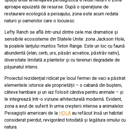
aproape epuizată de resurse. După o operațiune de
restaurare ecologică a peisajului, zona este acum redata
naturii și oamenilor care o locuiesc.
Lefty Ranch se află într-unul dintre cele mai dramatice și
sensibile ecosisteme din Statele Unite: zona Jackson Hole,
la poalele lanțului muntos Teton Range. Este un loc cu faună
abundentă (elan, cerb, urs, păsări acvatice, păstrăv nativ),
diversitate limitată a plantelor și cu terenuri degradate de
pășunatul intens.
Proiectul rezidențial ridicat pe locul fermei de vaci a păstrat
elementele istorice ale proprietății – o cabană din bușteni,
câteva hambare și un iaz folosit cândva pentru animale – și
le integrează într-o viziune arhitecturală modernă. Evident,
zona a avut de suferit în urma creșterii intense a animalelor.
Peisagiștii americani de la
HDLA
au refăcut însă un habitat
considerat pierdut, revigorând totodată și legătura omului cu
natura.