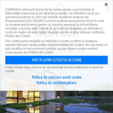
×
COMPANIA utilizează fişiere de tip cookie pentru a personaliza și
îmbunătăți experiența ta pe Website-ul nostru. Te informăm că ne-am
actualizat politicile cu cele mai recente modificări propuse de
Regulamentul (UE) 2016/679 privind protecția persoanelor fizice în ceea
ce privește prelucrarea datelor cu caracter personal și privind libera
circulație a acestor date. Înainte de a continua navigarea pe Website-ul
nostru te rugăm să aloci timpul necesar pentru a citi și înțelege conținutul
Politicii de Cookie.
Prin continuarea navigării pe Website-ul nostru confirmi acceptarea
utilizării fişierelor de tip cookie conform Politicii de Cookie. Nu uita totuși că
PRIMA PLATFORMĂ DE
poți modifica în orice moment setările acestor fişiere cookie urmând
AMENAJĂRI DIN ROMÂNIA
instrucțiunile din Politica de Cookie.
SUNT DE ACORD CU POLITICA DE COOKIE
Puteți merge chiar acum și să vă exprimați acordul individual la nivel de
cookie:
Politica de colectare acord cookie
Politica de confidențialitate