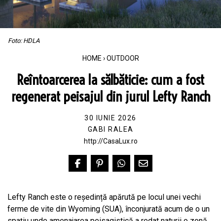
Foto: HDLA
HOME
›
OUTDOOR
Reîntoarcerea la sălbăticie: cum a fost
regenerat peisajul din jurul Lefty Ranch
30 IUNIE 2026
GABI RALEA
http://CasaLux.ro
Lefty Ranch este o reședință apărută pe locul unei vechi
ferme de vite din Wyoming (SUA), înconjurată acum de o un
spațiu unde amenajarea peisagistică a redat naturii o zonă