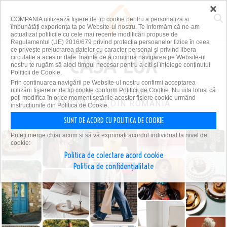
×
COMPANIA utilizează fişiere de tip cookie pentru a personaliza și
îmbunătăți experiența ta pe Website-ul nostru. Te informăm că ne-am
actualizat politicile cu cele mai recente modificări propuse de
Regulamentul (UE) 2016/679 privind protecția persoanelor fizice în ceea
ce privește prelucrarea datelor cu caracter personal și privind libera
circulație a acestor date. Înainte de a continua navigarea pe Website-ul
nostru te rugăm să aloci timpul necesar pentru a citi și înțelege conținutul
Politicii de Cookie.
Prin continuarea navigării pe Website-ul nostru confirmi acceptarea
utilizării fişierelor de tip cookie conform Politicii de Cookie. Nu uita totuși că
PRIMA PLATFORMĂ DE
poți modifica în orice moment setările acestor fişiere cookie urmând
AMENAJĂRI DIN ROMÂNIA
instrucțiunile din Politica de Cookie.
SUNT DE ACORD CU POLITICA DE COOKIE
Puteți merge chiar acum și să vă exprimați acordul individual la nivel de
cookie:
Politica de colectare acord cookie
Politica de confidențialitate