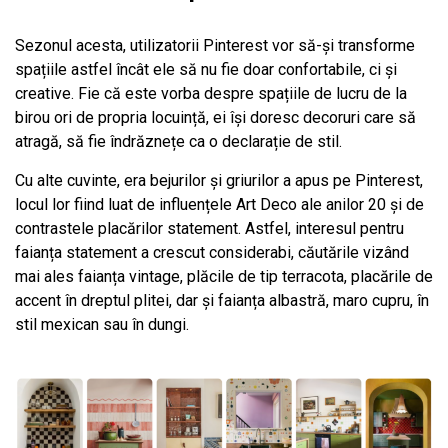
Sezonul acesta, utilizatorii Pinterest vor să-și transforme
spațiile astfel încât ele să nu fie doar confortabile, ci și
creative. Fie că este vorba despre spațiile de lucru de la
birou ori de propria locuință, ei își doresc decoruri care să
atragă, să fie îndrăznețe ca o declarație de stil.
Cu alte cuvinte, era bejurilor și griurilor a apus pe Pinterest,
locul lor fiind luat de influențele Art Deco ale anilor 20 și de
contrastele placărilor statement. Astfel, interesul pentru
faianța statement a crescut considerabi, căutările vizând
mai ales faianța vintage, plăcile de tip terracota, placările de
accent în dreptul plitei, dar și faianța albastră, maro cupru, în
stil mexican sau în dungi.