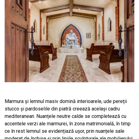
Marmura și lemnul masiv domină interioarele, ude pereții
stucco și pardoselile din piatră creează același cadru
mediteranean. Nuanțele neutre calde se completează cu
accentele verzi ale marmurei, în zona matrimonială, în timp
ce în rest lemnul se evidențiază ușor, prin nuanțele sale
moderat de închise și prin liniile sculpturale ale mobilierului