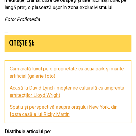
meditație, cramă, casă de oaspeți și alte facilități care, pe
lângă preț, o plasează ușor în zona exclusivismului.
Foto: Profimedia
CITEȘTE ȘI:
Cum arată luxul pe o proprietate cu aqua park și munte
artificial (galerie foto)
Acasă la David Lynch: moștenire culturală cu amprenta
arhitecților Lloyd Wright
Spațiu și perspectivă asupra orașului New York, din
fosta casă a lui Ricky Martin
Distribuie articolul pe: