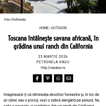
Foto: Profimedia
HOME
›
OUTDOOR
Toscana întâlnește savana africană, în
grădina unui ranch din California
23 MARTIE 2026
PETRONELA RADU
http://casalux.ro
Imaginează-ți că dimineața deschizi fereastra și, în loc de
un câine sau o pisică, vezi o zebră alergând pe peluză. Nu
este o poveste, ci realitatea, într-un ranch din California