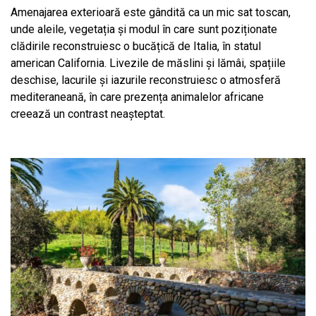
Amenajarea exterioară este gândită ca un mic sat toscan,
unde aleile, vegetația și modul în care sunt poziționate
clădirile reconstruiesc o bucățică de Italia, în statul
american California. Livezile de măslini și lămâi, spațiile
deschise, lacurile și iazurile reconstruiesc o atmosferă
mediteraneană, în care prezența animalelor africane
creează un contrast neașteptat.