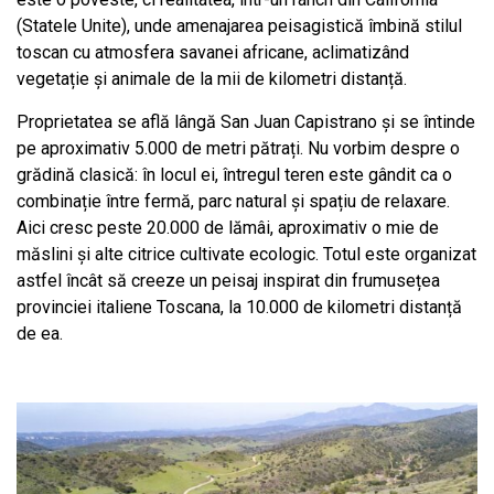
(Statele Unite), unde amenajarea peisagistică îmbină stilul
toscan cu atmosfera savanei africane, aclimatizând
vegetație și animale de la mii de kilometri distanță.
Proprietatea se află lângă San Juan Capistrano și se întinde
pe aproximativ 5.000 de metri pătrați. Nu vorbim despre o
grădină clasică: în locul ei, întregul teren este gândit ca o
combinație între fermă, parc natural și spațiu de relaxare.
Aici cresc peste 20.000 de lămâi, aproximativ o mie de
măslini și alte citrice cultivate ecologic. Totul este organizat
astfel încât să creeze un peisaj inspirat din frumusețea
provinciei italiene Toscana, la 10.000 de kilometri distanță
de ea.