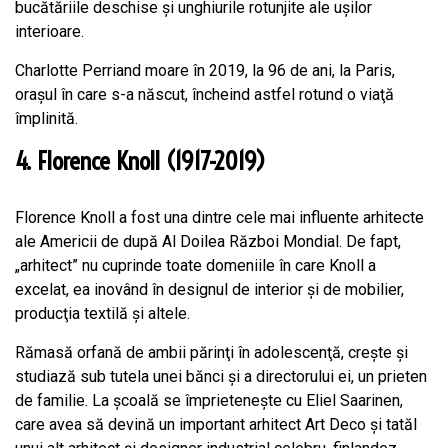
bucătăriile deschise şi unghiurile rotunjite ale uşilor
interioare.
Charlotte Perriand moare în 2019, la 96 de ani, la Paris,
oraşul în care s-a născut, încheind astfel rotund o viaţă
împlinită.
4. Florence Knoll (1917-2019)
Florence Knoll a fost una dintre cele mai influente arhitecte
ale Americii de după Al Doilea Război Mondial. De fapt,
„arhitect” nu cuprinde toate domeniile în care Knoll a
excelat, ea inovând în designul de interior şi de mobilier,
producţia textilă şi altele.
Rămasă orfană de ambii părinţi în adolescenţă, creşte şi
studiază sub tutela unei bănci şi a directorului ei, un prieten
de familie. La şcoală se împrieteneşte cu Eliel Saarinen,
care avea să devină un important arhitect Art Deco şi tatăl