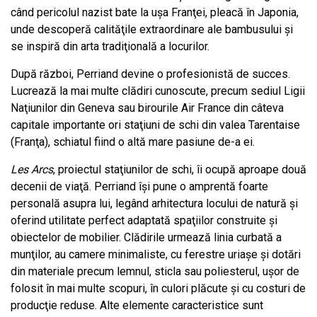
când pericolul nazist bate la uşa Franţei, pleacă în Japonia,
unde descoperă calităţile extraordinare ale bambusului şi
se inspiră din arta tradiţională a locurilor.
După război, Perriand devine o profesionistă de succes.
Lucrează la mai multe clădiri cunoscute, precum sediul Ligii
Naţiunilor din Geneva sau birourile Air France din câteva
capitale importante ori staţiuni de schi din valea Tarentaise
(Franţa), schiatul fiind o altă mare pasiune de-a ei.
Les Arcs
, proiectul staţiunilor de schi, îi ocupă aproape două
decenii de viaţă. Perriand îşi pune o amprentă foarte
personală asupra lui, legând arhitectura locului de natură şi
oferind utilitate perfect adaptată spaţiilor construite şi
obiectelor de mobilier. Clădirile urmează linia curbată a
munţilor, au camere minimaliste, cu ferestre uriaşe şi dotări
din materiale precum lemnul, sticla sau poliesterul, uşor de
folosit în mai multe scopuri, în culori plăcute şi cu costuri de
producţie reduse. Alte elemente caracteristice sunt