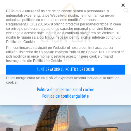
×
COMPANIA utilizează fişiere de tip cookie pentru a personaliza și
îmbunătăți experiența ta pe Website-ul nostru. Te informăm că ne-am
actualizat politicile cu cele mai recente modificări propuse de
Regulamentul (UE) 2016/679 privind protecția persoanelor fizice în ceea
ce privește prelucrarea datelor cu caracter personal și privind libera
circulație a acestor date. Înainte de a continua navigarea pe Website-ul
nostru te rugăm să aloci timpul necesar pentru a citi și înțelege conținutul
Politicii de Cookie.
Prin continuarea navigării pe Website-ul nostru confirmi acceptarea
utilizării fişierelor de tip cookie conform Politicii de Cookie. Nu uita totuși că
PRIMA PLATFORMĂ DE
poți modifica în orice moment setările acestor fişiere cookie urmând
AMENAJĂRI DIN ROMÂNIA
instrucțiunile din Politica de Cookie.
SUNT DE ACORD CU POLITICA DE COOKIE
Puteți merge chiar acum și să vă exprimați acordul individual la nivel de
cookie:
Politica de colectare acord cookie
Politica de confidențialitate