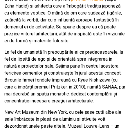
Zaha Hadid) şi arhitecta care a îmbogăţit tradiţia japoneză
cu elemente vestice. O mână de om care sudează ţigările,
zgârcită la vorbă, dar cu o influenţă aproape fantastică în
domeniul ei de activitate. Se spune despre ea că poate
prezice viitorul arhitecturii, atât de inspirată este în viziunile
ei de formă şi materiile folosite.
La fel de umanistă în preocupările ei ca predecesoarele, la
fel de lipsită de ego şi de orientată spre integrarea în
natură a proiectelor sale, Sejima pune în centrul acestora
fericirea oamenilor şi construieşte în jurul acestui concept.
Birourile firmei fondate împreună cu Ryue Nishizawa (cu
care a împărțit premiul Pritzker, în 2010), numită SANAA, par
mai degrabă un spaţiu monastic, dedicat contemplării şi
concentraţiei necesare creaţiei arhitecturale.
New Art Museum din New York, cu cele şase cutii albe ale
sale îmbrăcate în plasă de aluminiu şi stivuite voit
dezordonat unele peste altele. Muzeul Louvre-Lens – un