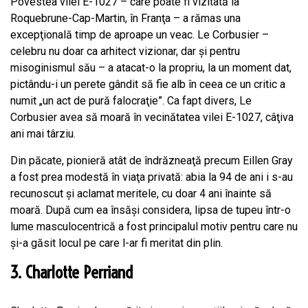
Povestea vilei E-1027 – care poate fi vizitată la
Roquebrune-Cap-Martin, în Franţa – a rămas una
excepţională timp de aproape un veac. Le Corbusier –
celebru nu doar ca arhitect vizionar, dar şi pentru
misoginismul său – a atacat-o la propriu, la un moment dat,
pictându-i un perete gândit să fie alb în ceea ce un critic a
numit „un act de pură falocraţie”. Ca fapt divers, Le
Corbusier avea să moară în vecinătatea vilei E-1027, câţiva
ani mai târziu.
Din păcate, pionieră atât de îndrăzneaţă precum Eillen Gray
a fost prea modestă în viaţa privată: abia la 94 de ani i s-au
recunoscut şi aclamat meritele, cu doar 4 ani înainte să
moară. După cum ea însăşi considera, lipsa de tupeu într-o
lume masculocentrică a fost principalul motiv pentru care nu
şi-a găsit locul pe care l-ar fi meritat din plin.
3. Charlotte Perriand