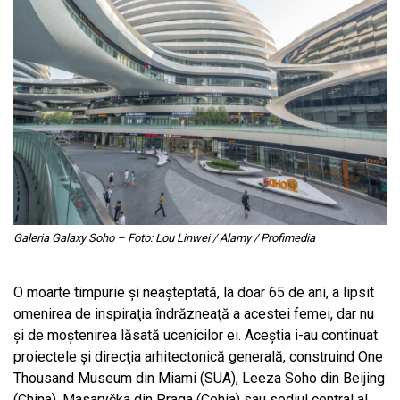
Galeria Galaxy Soho – Foto: Lou Linwei / Alamy / Profimedia
O moarte timpurie şi neaşteptată, la doar 65 de ani, a lipsit
omenirea de inspiraţia îndrăzneaţă a acestei femei, dar nu
şi de moştenirea lăsată ucenicilor ei. Aceștia i-au continuat
proiectele şi direcţia arhitectonică generală, construind One
Thousand Museum din Miami (SUA), Leeza Soho din Beijing
(China), Masaryčka din Praga (Cehia) sau sediul central al