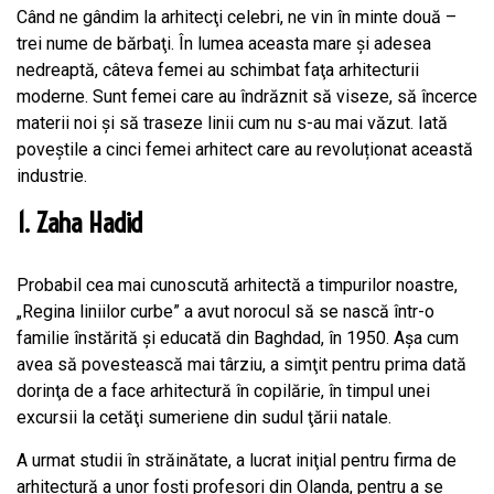
Când ne gândim la arhitecţi celebri, ne vin în minte două –
trei nume de bărbaţi. În lumea aceasta mare şi adesea
nedreaptă, câteva femei au schimbat faţa arhitecturii
moderne. Sunt femei care au îndrăznit să viseze, să încerce
materii noi şi să traseze linii cum nu s-au mai văzut. Iată
poveştile a cinci femei arhitect care au revoluționat această
industrie.
1. Zaha Hadid
Probabil cea mai cunoscută arhitectă a timpurilor noastre,
„Regina liniilor curbe” a avut norocul să se nască într-o
familie înstărită şi educată din Baghdad, în 1950. Așa cum
avea să povestească mai târziu, a simţit pentru prima dată
dorinţa de a face arhitectură în copilărie, în timpul unei
excursii la cetăţi sumeriene din sudul ţării natale.
A urmat studii în străinătate, a lucrat iniţial pentru firma de
arhitectură a unor foşti profesori din Olanda, pentru a se