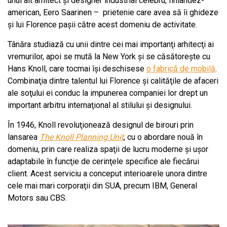
unui alt arhitect și designer industrial celebru, finlandez-
american, Eero Saarinen – prietenie care avea să îi ghideze
şi lui Florence paşii către acest domeniu de activitate.
Tânăra studiază cu unii dintre cei mai importanţi arhitecţi ai
vremurilor, apoi se mută la New York şi se căsătoreşte cu
Hans Knoll, care tocmai îşi deschisese
o fabrică de mobilă
.
Combinaţia dintre talentul lui Florence şi calităţile de afaceri
ale soţului ei conduc la impunerea companiei lor drept un
important arbitru internaţional al stilului şi designului.
În 1946, Knoll revoluţionează designul de birouri prin
lansarea
The Knoll Planning Unit
, cu o abordare nouă în
domeniu, prin care realiza spaţii de lucru moderne şi uşor
adaptabile în funcţie de cerinţele specifice ale fiecărui
client. Acest serviciu a conceput interioarele unora dintre
cele mai mari corporaţii din SUA, precum IBM, General
Motors sau CBS.