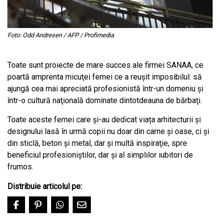
Foto: Odd Andresen / AFP / Profimedia
Toate sunt proiecte de mare succes ale firmei SANAA, ce
poartă amprenta micuţei femei ce a reuşit imposibilul: să
ajungă cea mai apreciată profesionistă într-un domeniu şi
într-o cultură naţională dominate dintotdeauna de bărbaţi.
Toate aceste femei care și-au dedicat viața arhitecturii și
designului lasă în urmă copii nu doar din carne şi oase, ci şi
din sticlă, beton și metal, dar şi multă inspiraţie, spre
beneficiul profesioniștilor, dar și al simplilor iubitori de
frumos.
Distribuie articolul pe: