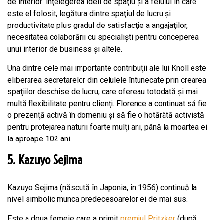
de interior: înţelegerea ideii de spaţiu şi a felului în care
este el folosit, legătura dintre spaţiul de lucru şi
productivitate plus gradul de satisfacţie a angajaţilor,
necesitatea colaborării cu specialişti pentru conceperea
unui interior de business şi altele.
Una dintre cele mai importante contribuţii ale lui Knoll este
eliberarea secretarelor din celulele întunecate prin crearea
spaţiilor deschise de lucru, care ofereau totodată şi mai
multă flexibilitate pentru clienţi. Florence a continuat să fie
o prezenţă activă în domeniu şi să fie o hotărâtă activistă
pentru protejarea naturii foarte mulţi ani, până la moartea ei
la aproape 102 ani.
5. Kazuyo Sejima
Kazuyo Sejima (născută în Japonia, în 1956) continuă la
nivel simbolic munca predecesoarelor ei de mai sus.
Este a doua femeie care a primit
premiul Pritzker
(după