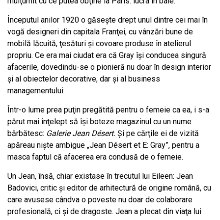
mulţumit cu ce putea obţine la Paris: lucra în baie.
Începutul anilor 1920 o găseşte drept unul dintre cei mai în
vogă designeri din capitala Franţei, cu vânzări bune de
mobilă lăcuită, ţesături şi covoare produse în atelierul
propriu. Ce era mai ciudat era că Gray îşi conducea singură
afacerile, dovedindu-se o pionieră nu doar în design interior
şi al obiectelor decorative, dar şi al business
managementului.
Într-o lume prea puţin pregătită pentru o femeie ca ea, i s-a
părut mai înţelept să îşi boteze magazinul cu un nume
bărbătesc:
Galerie Jean Désert.
Şi pe cărţile ei de vizită
apăreau nişte ambigue „Jean Désert et E: Gray”, pentru a
masca faptul că afacerea era condusă de o femeie.
Un Jean, însă, chiar existase în trecutul lui Eileen: Jean
Badovici, critic şi editor de arhitectură de origine română, cu
care avusese cândva o poveste nu doar de colaborare
profesională, ci şi de dragoste. Jean a plecat din viaţa lui