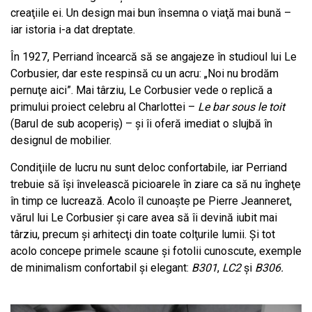
creaţiile ei. Un design mai bun însemna o viaţă mai bună –
iar istoria i-a dat dreptate.
În 1927, Perriand încearcă să se angajeze în studioul lui Le
Corbusier, dar este respinsă cu un acru: „Noi nu brodăm
pernuţe aici”. Mai târziu, Le Corbusier vede o replică a
primului proiect celebru al Charlottei –
Le bar sous le toit
(Barul de sub acoperiş) – şi îi oferă imediat o slujbă în
designul de mobilier.
Condiţiile de lucru nu sunt deloc confortabile, iar Perriand
trebuie să îşi învelească picioarele în ziare ca să nu îngheţe
în timp ce lucrează. Acolo îl cunoaşte pe Pierre Jeanneret,
vărul lui Le Corbusier și care avea să îi devină iubit mai
târziu, precum şi arhitecţi din toate colţurile lumii. Şi tot
acolo concepe primele scaune şi fotolii cunoscute, exemple
de minimalism confortabil şi elegant:
B301
,
LC2
şi
B306.