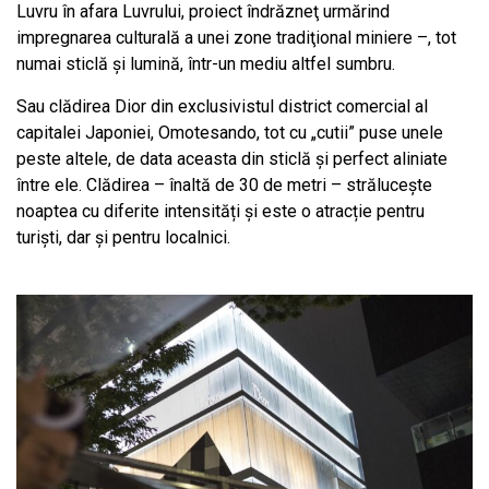
Luvru în afara Luvrului, proiect îndrăzneţ urmărind
impregnarea culturală a unei zone tradiţional miniere –, tot
numai sticlă şi lumină, într-un mediu altfel sumbru.
Sau clădirea Dior din exclusivistul district comercial al
capitalei Japoniei, Omotesando, tot cu „cutii” puse unele
peste altele, de data aceasta din sticlă şi perfect aliniate
între ele. Clădirea – înaltă de 30 de metri – strălucește
noaptea cu diferite intensități și este o atracție pentru
turiști, dar și pentru localnici.