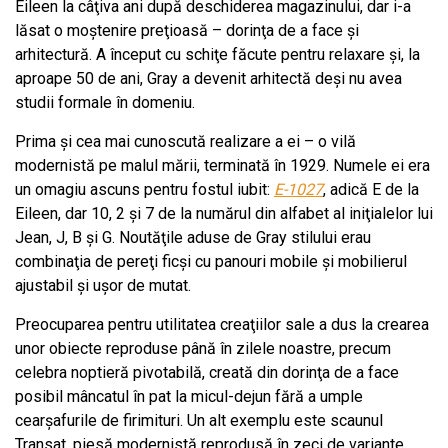
Eileen la câţiva ani după deschiderea magazinului, dar i-a
lăsat o moştenire preţioasă – dorinţa de a face şi
arhitectură. A început cu schiţe făcute pentru relaxare și, la
aproape 50 de ani, Gray a devenit arhitectă deşi nu avea
studii formale în domeniu.
Prima şi cea mai cunoscută realizare a ei – o vilă
modernistă pe malul mării, terminată în 1929. Numele ei era
un omagiu ascuns pentru fostul iubit:
E-1027
, adică E de la
Eileen, dar 10, 2 şi 7 de la numărul din alfabet al iniţialelor lui
Jean, J, B şi G. Noutăţile aduse de Gray stilului erau
combinaţia de pereţi ficşi cu panouri mobile şi mobilierul
ajustabil şi uşor de mutat.
Preocuparea pentru utilitatea creaţiilor sale a dus la crearea
unor obiecte reproduse până în zilele noastre, precum
celebra noptieră pivotabilă, creată din dorinţa de a face
posibil mâncatul în pat la micul-dejun fără a umple
cearşafurile de firimituri. Un alt exemplu este scaunul
Transat, piesă modernistă reprodusă în zeci de variante