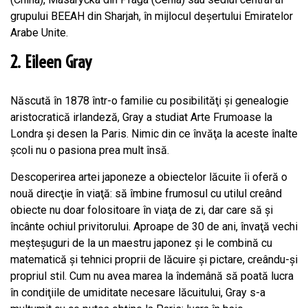
grupului BEEAH din Sharjah, în mijlocul deşertului Emiratelor
Arabe Unite.
2. Eileen Gray
Născută în 1878 într-o familie cu posibilităţi şi genealogie
aristocratică irlandeză, Gray a studiat Arte Frumoase la
Londra şi desen la Paris. Nimic din ce învăţa la aceste înalte
şcoli nu o pasiona prea mult însă.
Descoperirea artei japoneze a obiectelor lăcuite îi oferă o
nouă direcţie în viaţă: să îmbine frumosul cu utilul creând
obiecte nu doar folositoare în viaţa de zi, dar care să şi
încânte ochiul privitorului. Aproape de 30 de ani, învaţă vechi
meşteşuguri de la un maestru japonez și le combină cu
matematică şi tehnici proprii de lăcuire şi pictare, creându-şi
propriul stil. Cum nu avea marea la îndemână să poată lucra
în condiţiile de umiditate necesare lăcuitului, Gray s-a