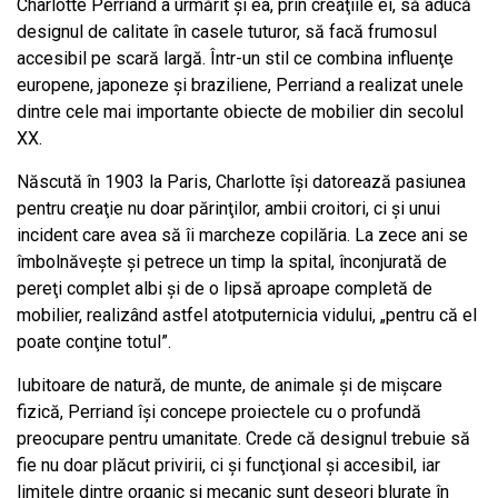
Charlotte Perriand a urmărit şi ea, prin creaţiile ei, să aducă
designul de calitate în casele tuturor, să facă frumosul
accesibil pe scară largă. Într-un stil ce combina influenţe
europene, japoneze şi braziliene, Perriand a realizat unele
dintre cele mai importante obiecte de mobilier din secolul
XX.
Născută în 1903 la Paris, Charlotte îşi datorează pasiunea
pentru creaţie nu doar părinţilor, ambii croitori, ci şi unui
incident care avea să îi marcheze copilăria. La zece ani se
îmbolnăveşte şi petrece un timp la spital, înconjurată de
pereţi complet albi şi de o lipsă aproape completă de
mobilier, realizând astfel atotputernicia vidului, „pentru că el
poate conţine totul”.
Iubitoare de natură, de munte, de animale şi de mişcare
fizică, Perriand îşi concepe proiectele cu o profundă
preocupare pentru umanitate. Crede că designul trebuie să
fie nu doar plăcut privirii, ci şi funcţional şi accesibil, iar
limitele dintre organic şi mecanic sunt deseori blurate în