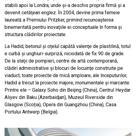
stabili apoi la Londra, unde şi-a deschis propria firmă şi a
devenit cetăţean englez. În 2004, devine prima femeie
laureată a Premiului Pritzker, primind recunoaşterea
binemeritată pentru inovaţiile ei conceptuale în forma şi
structura clădirilor proiectate.
La Hadid, betonul şi oţelul capătă valenţe de plastilină, totul
e curbă şi unghiuri-surpriză, niciodată de fix 90 de grade.
De la staţii de pompieri, centre de artă contemporană,
clădiri administrative şi blocuri de locuinţe construite pe
viaduct, toate proiecte de mică amploare, ale începuturilor,
Hadid a trecut la proiecte majore, monumentale şi marcante.
Printre ele – Galaxy Soho din Beijing (China), Centrul Heydar
Aliyev din Baku (Azerbaidjan), Muzeul Riverside din
Glasgow (Scoția), Opera din Guangzhou (China), Casa
Portului Antwerp (Belgia).