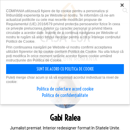
×
COMPANIA utilizează fişiere de tip cookie pentru a personaliza și
îmbunătăți experiența ta pe Website-ul nostru. Te informăm că ne-am
actualizat politicile cu cele mai recente modificări propuse de
Regulamentul (UE) 2016/679 privind protecția persoanelor fizice în ceea
ce privește prelucrarea datelor cu caracter personal și privind libera
circulație a acestor date. Înainte de a continua navigarea pe Website-ul
nostru te rugăm să aloci timpul necesar pentru a citi și înțelege conținutul
Politicii de Cookie.
Prin continuarea navigării pe Website-ul nostru confirmi acceptarea
utilizării fişierelor de tip cookie conform Politicii de Cookie. Nu uita totuși că
PRIMA PLATFORMĂ DE
poți modifica în orice moment setările acestor fişiere cookie urmând
AMENAJĂRI DIN ROMÂNIA
instrucțiunile din Politica de Cookie.
SUNT DE ACORD CU POLITICA DE COOKIE
Puteți merge chiar acum și să vă exprimați acordul individual la nivel de
cookie:
Politica de colectare acord cookie
Politica de confidențialitate
Gabi Ralea
Jurnalist premiat. Interior redesigner format în Statele Unite.