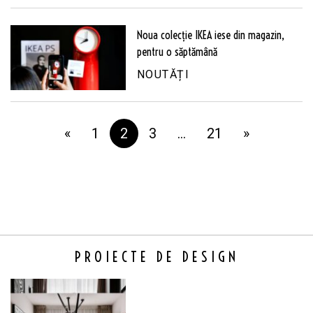
Noua colecție IKEA iese din magazin,
pentru o săptămână
NOUTĂȚI
«
1
2
3
…
21
»
PROIECTE DE DESIGN