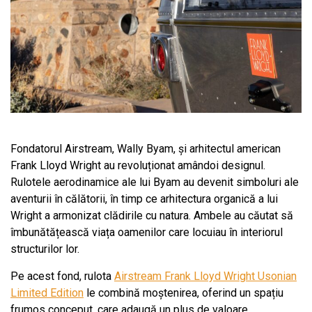
Fondatorul Airstream, Wally Byam, și arhitectul american
Frank Lloyd Wright au revoluționat amândoi designul.
Rulotele aerodinamice ale lui Byam au devenit simboluri ale
aventurii în călătorii, în timp ce arhitectura organică a lui
Wright a armonizat clădirile cu natura. Ambele au căutat să
îmbunătățească viața oamenilor care locuiau în interiorul
structurilor lor.
Pe acest fond, rulota
Airstream Frank Lloyd Wright Usonian
Limited Edition
le combină moștenirea, oferind un spațiu
frumos conceput, care adaugă un plus de valoare