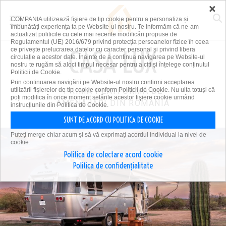
×
COMPANIA utilizează fişiere de tip cookie pentru a personaliza și
îmbunătăți experiența ta pe Website-ul nostru. Te informăm că ne-am
actualizat politicile cu cele mai recente modificări propuse de
Regulamentul (UE) 2016/679 privind protecția persoanelor fizice în ceea
ce privește prelucrarea datelor cu caracter personal și privind libera
circulație a acestor date. Înainte de a continua navigarea pe Website-ul
nostru te rugăm să aloci timpul necesar pentru a citi și înțelege conținutul
Politicii de Cookie.
Prin continuarea navigării pe Website-ul nostru confirmi acceptarea
utilizării fişierelor de tip cookie conform Politicii de Cookie. Nu uita totuși că
PRIMA PLATFORMĂ DE
poți modifica în orice moment setările acestor fişiere cookie urmând
AMENAJĂRI DIN ROMÂNIA
instrucțiunile din Politica de Cookie.
SUNT DE ACORD CU POLITICA DE COOKIE
Puteți merge chiar acum și să vă exprimați acordul individual la nivel de
cookie:
Politica de colectare acord cookie
Politica de confidențialitate