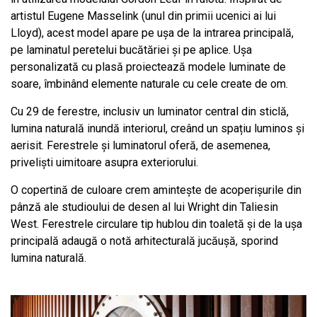
artistul Eugene Masselink (unul din primii ucenici ai lui
Lloyd), acest model apare pe ușa de la intrarea principală,
pe laminatul peretelui bucătăriei și pe aplice. Ușa
personalizată cu plasă proiectează modele luminate de
soare, îmbinând elemente naturale cu cele create de om.
Cu 29 de ferestre, inclusiv un luminator central din sticlă,
lumina naturală inundă interiorul, creând un spațiu luminos și
aerisit. Ferestrele și luminatorul oferă, de asemenea,
priveliști uimitoare asupra exteriorului.
O copertină de culoare crem amintește de acoperișurile din
pânză ale studioului de desen al lui Wright din Taliesin
West. Ferestrele circulare tip hublou din toaletă și de la ușa
principală adaugă o notă arhitecturală jucăușă, sporind
lumina naturală.