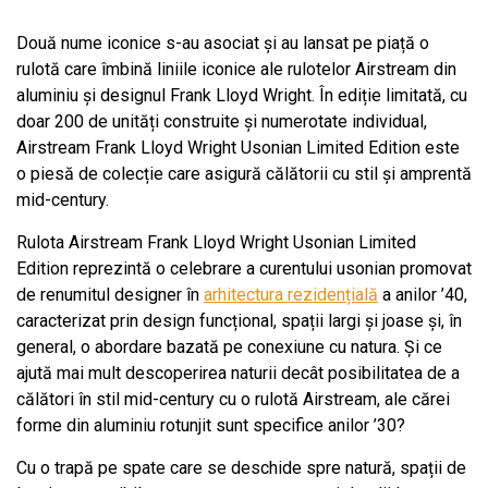
Două nume iconice s-au asociat și au lansat pe piață o
rulotă care îmbină liniile iconice ale rulotelor Airstream din
aluminiu și designul Frank Lloyd Wright. În ediție limitată, cu
doar 200 de unități construite și numerotate individual,
Airstream Frank Lloyd Wright Usonian Limited Edition este
o piesă de colecție care asigură călătorii cu stil și amprentă
mid-century.
Rulota Airstream Frank Lloyd Wright Usonian Limited
Edition reprezintă o celebrare a curentului usonian promovat
de renumitul designer în
arhitectura rezidențială
a anilor ’40,
caracterizat prin design funcțional, spații largi și joase și, în
general, o abordare bazată pe conexiune cu natura. Și ce
ajută mai mult descoperirea naturii decât posibilitatea de a
călători în stil mid-century cu o rulotă Airstream, ale cărei
forme din aluminiu rotunjit sunt specifice anilor ’30?
Cu o trapă pe spate care se deschide spre natură, spații de