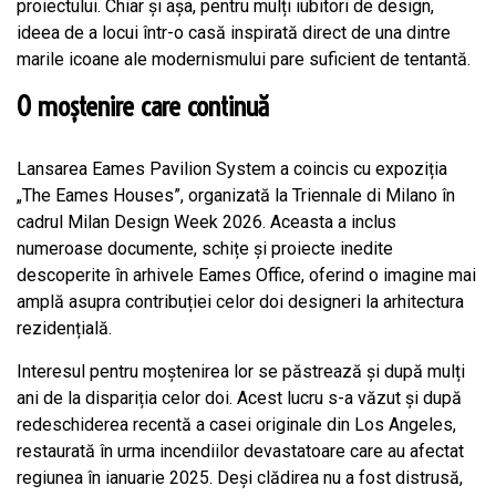
proiectului. Chiar și așa, pentru mulți iubitori de design,
ideea de a locui într-o casă inspirată direct de una dintre
marile icoane ale modernismului pare suficient de tentantă.
O moștenire care continuă
Lansarea Eames Pavilion System a coincis cu expoziția
„The Eames Houses”, organizată la Triennale di Milano în
cadrul Milan Design Week 2026. Aceasta a inclus
numeroase documente, schițe și proiecte inedite
descoperite în arhivele Eames Office, oferind o imagine mai
amplă asupra contribuției celor doi designeri la arhitectura
rezidențială.
Interesul pentru moștenirea lor se păstrează și după mulți
ani de la dispariția celor doi. Acest lucru s-a văzut și după
redeschiderea recentă a casei originale din Los Angeles,
restaurată în urma incendiilor devastatoare care au afectat
regiunea în ianuarie 2025. Deși clădirea nu a fost distrusă,