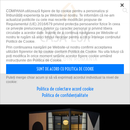
×
COMPANIA utilizează fişiere de tip cookie pentru a personaliza și
îmbunătăți experiența ta pe Website-ul nostru. Te informăm că ne-am
actualizat politicile cu cele mai recente modificări propuse de
Regulamentul (UE) 2016/679 privind protecția persoanelor fizice în ceea
ce privește prelucrarea datelor cu caracter personal și privind libera
circulație a acestor date. Înainte de a continua navigarea pe Website-ul
nostru te rugăm să aloci timpul necesar pentru a citi și înțelege conținutul
Politicii de Cookie.
Prin continuarea navigării pe Website-ul nostru confirmi acceptarea
utilizării fişierelor de tip cookie conform Politicii de Cookie. Nu uita totuși că
PRIMA PLATFORMĂ DE
poți modifica în orice moment setările acestor fişiere cookie urmând
AMENAJĂRI DIN ROMÂNIA
instrucțiunile din Politica de Cookie.
SUNT DE ACORD CU POLITICA DE COOKIE
Puteți merge chiar acum și să vă exprimați acordul individual la nivel de
cookie:
Politica de colectare acord cookie
Politica de confidențialitate