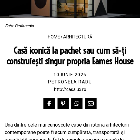
Foto: Profimedia
HOME
›
ARHITECTURĂ
Casă iconică la pachet sau cum să-ți
construiești singur propria Eames House
10 IUNIE 2026
PETRONELA RADU
http://casalux.ro
Una dintre cele mai cunoscute case din istoria arhitecturii
contemporane poate fi acum cumpărată, transportată și
asamblată aproape la fel de simplu precum o piesă de