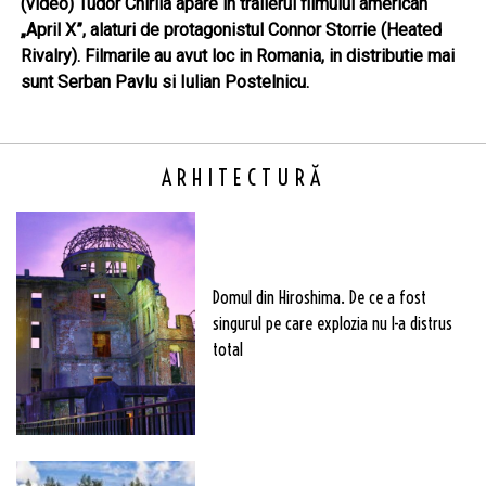
(video) Tudor Chirila apare in trailerul filmului american
„April X”, alaturi de protagonistul Connor Storrie (Heated
Rivalry). Filmarile au avut loc in Romania, in distributie mai
sunt Serban Pavlu si Iulian Postelnicu.
ARHITECTURĂ
Domul din Hiroshima. De ce a fost
singurul pe care explozia nu l-a distrus
total