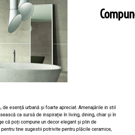
Compune 
 de esență urbană și foarte apreciat. Amenajările in stil
sească ca sursă de inspirație în living, dining, chiar și în
nge că poți compune un decor elegant și plin de
es pentru tine sugestii potrivite pentru plăcile ceramice,