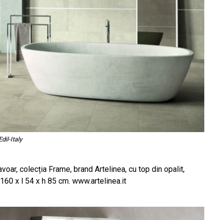
dil-Italy
r, colecția Frame, brand Artelinea, cu top din opalit,
5/160 x l 54 x h 85 cm. www.artelinea.it