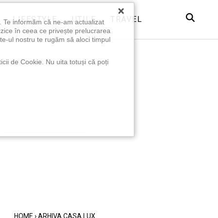
×
LIFESTYLE
UTILE
TRAVEL
u. Te informăm că ne-am actualizat
izice în ceea ce privește prelucrarea
te-ul nostru te rugăm să aloci timpul
icii de Cookie. Nu uita totuși că poți
HOME
›
ARHIVA CASA LUX