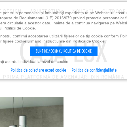
E DESIGN
ARHITECTURĂ
NOUTĂȚI
OUTDOOR
e pentru a personaliza și îmbunătăți experiența ta pe Website-ul nostr
i propuse de Regulamentul (UE) 2016/679 privind protecția persoanelor f
ibera circulație a acestor date. Înainte de a continua navigarea pe Websi
l Politicii de Cookie.
ostru confirmi acceptarea utilizării fişierelor de tip cookie conform Polit
 fişiere cookie urmând instrucțiunile din Politica de Cookie.
SUNT DE ACORD CU POLITICA DE COOKIE
i acordul individual la nivel de cookie:
Politica de colectare acord cookie
Politica de confidențialitate
PRIMA PLATFORMĂ DE AMENAJĂRI DIN ROMÂNIA