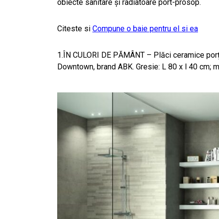
obiecte sanitare și radiatoare port-prosop.
Citeste si
Compune o baie pentru el si ea
1.ÎN CULORI DE PĂMÂNT – Plăci ceramice porțel
Downtown, brand ABK. Gresie: L 80 x l 40 cm; moz