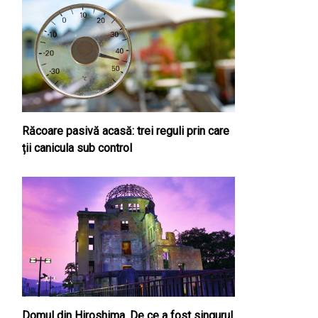
Răcoare pasivă acasă: trei reguli prin care
ții canicula sub control
Domul din Hiroshima. De ce a fost singurul