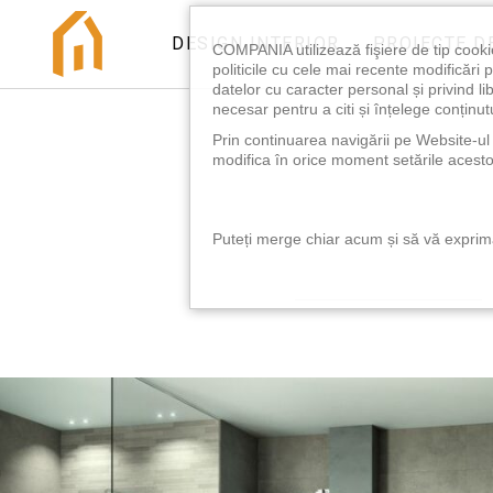
DESIGN INTERIOR
PROIECTE D
COMPANIA utilizează fişiere de tip cooki
politicile cu cele mai recente modificăr
datelor cu caracter personal și privind l
necesar pentru a citi și înțelege conținutu
Prin continuarea navigării pe Website-ul n
modifica în orice moment setările acestor
Puteți merge chiar acum și să vă exprimaț